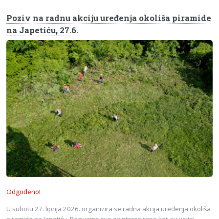
Poziv na radnu akciju uređenja okoliša piramide
na Japetiću, 27.6.
Odgođeno!
U subotu 27. lipnja 2026. organizira se radna akcija uređenja okoliša
piramide na Japetiću. Pozivamo sve zainteresirane koji su voljni