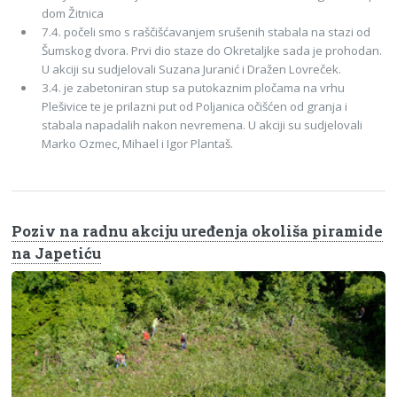
dom Žitnica
7.4. počeli smo s raščišćavanjem srušenih stabala na stazi od
Šumskog dvora. Prvi dio staze do Okretaljke sada je prohodan.
U akciji su sudjelovali Suzana Juranić i Dražen Lovreček.
3.4. je zabetoniran stup sa putokaznim pločama na vrhu
Plešivice te je prilazni put od Poljanica očišćen od granja i
stabala napadalih nakon nevremena. U akciji su sudjelovali
Marko Ozmec, Mihael i Igor Plantaš.
Poziv na radnu akciju uređenja okoliša piramide
na Japetiću