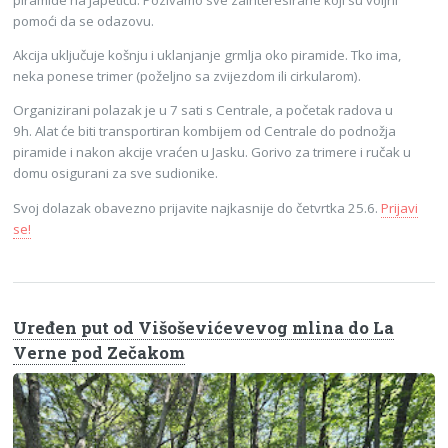
pomoći da se odazovu.
Akcija uključuje košnju i uklanjanje grmlja oko piramide. Tko ima,
neka ponese trimer (poželjno sa zvijezdom ili cirkularom).
Organizirani polazak je u 7 sati s Centrale, a početak radova u
9h. Alat će biti transportiran kombijem od Centrale do podnožja
piramide i nakon akcije vraćen u Jasku. Gorivo za trimere i ručak u
domu osigurani za sve sudionike.
Svoj dolazak obavezno prijavite najkasnije do četvrtka 25.6.
Prijavi
se!
Uređen put od Višoševićevevog mlina do La
Verne pod Zečakom