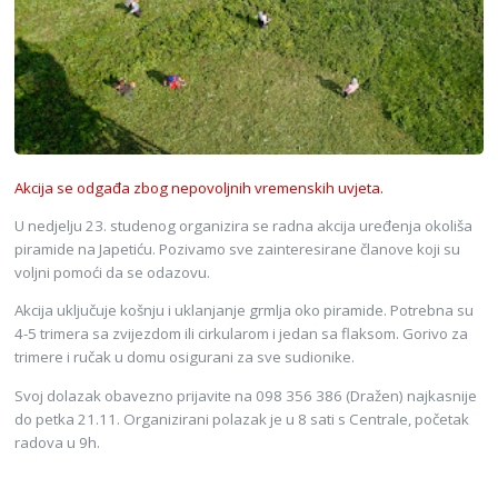
Akcija se odgađa zbog nepovoljnih vremenskih uvjeta.
U nedjelju 23. studenog organizira se radna akcija uređenja okoliša
piramide na Japetiću. Pozivamo sve zainteresirane članove koji su
voljni pomoći da se odazovu.
Akcija uključuje košnju i uklanjanje grmlja oko piramide. Potrebna su
4-5 trimera sa zvijezdom ili cirkularom i jedan sa flaksom. Gorivo za
trimere i ručak u domu osigurani za sve sudionike.
Svoj dolazak obavezno prijavite na 098 356 386 (Dražen) najkasnije
do petka 21.11. Organizirani polazak je u 8 sati s Centrale, početak
radova u 9h.