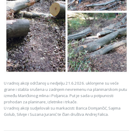
U radnoj akciji održanoj u nedjelju 21.6.2026. uklonjene su veće
grane i stabla srušena u zadnjem nevremenu na planinarskom putu
između Marićkinog mlina i Poljanica. Put je sada u potpunosti
prohodan za planinare, izletnike i trkače.
U radnoj akciji sudjelovali su markacisti: Barica Domjančić, Sajima
Golub, Silvije i Suzana Juranić te član društva Andrej Falica.