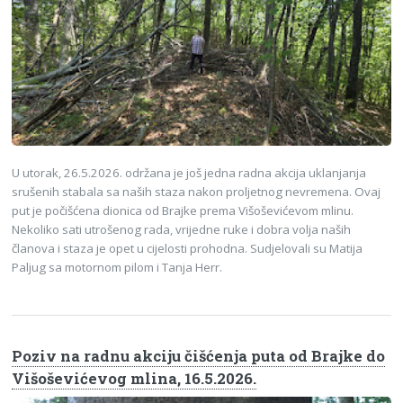
U utorak, 26.5.2026. održana je još jedna radna akcija uklanjanja
srušenih stabala sa naših staza nakon proljetnog nevremena. Ovaj
put je počišćena dionica od Brajke prema Višoševićevom mlinu.
Nekoliko sati utrošenog rada, vrijedne ruke i dobra volja naših
članova i staza je opet u cijelosti prohodna. Sudjelovali su Matija
Paljug sa motornom pilom i Tanja Herr.
Poziv na radnu akciju čišćenja puta od Brajke do
Višoševićevog mlina, 16.5.2026.