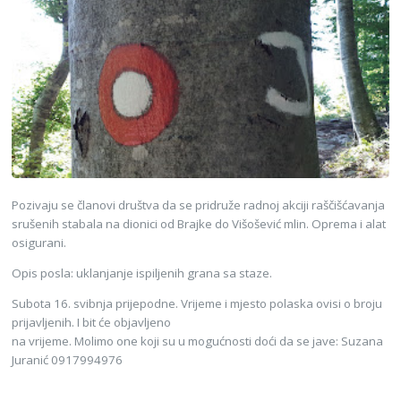
Pozivaju se članovi društva da se pridruže radnoj akciji raščišćavanja
srušenih stabala na dionici od Brajke do Višošević mlin. Oprema i alat
osigurani.
Opis posla: uklanjanje ispiljenih grana sa staze.
Subota 16. svibnja prijepodne. Vrijeme i mjesto polaska ovisi o broju
prijavljenih. I bit će objavljeno
na vrijeme. Molimo one koji su u mogućnosti doći da se jave: Suzana
Juranić 0917994976