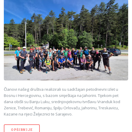
Članovi našeg društva realizirali su sadržajan petodnevni izlet u
Bosnu i Hercegovinu, s bazom smještaja na Jahorini. Tijekom pet
dana obišli su Banju Luku, srednjovjekovnu tvrđavu Vranduk kod
Zenice, Trebević, Romaniju, špilju Orlovaču, Jahorinu, Treskavicu,
Kazane na rijeci Željeznici te Sarajevo.
OPŠIRNIJE