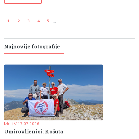
...
1
2
3
4
5
Najnovije fotografije
Izleti // 17.07.2026.
Umirovljenici: Košuta