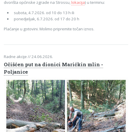
dvorišta općinske zgrade na Strossu,
lokacija
) u terminu:
subota, 4.7.2026. od 10 do 13 h ili
ponedjeljak, 6.7.2026. od 17 do 20 h
Plaćanje u gotovini. Molimo pripremite točan iznos.
Radne akcije
// 24.06.2026.
Očišćen put na dionici Marićkin mlin -
Poljanice