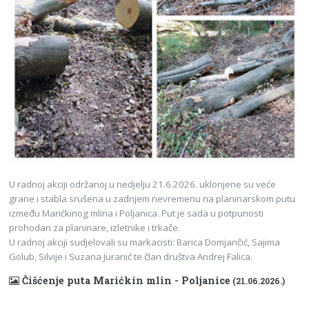
U radnoj akciji održanoj u nedjelju 21.6.2026. uklonjene su veće
grane i stabla srušena u zadnjem nevremenu na planinarskom putu
između Marićkinog mlina i Poljanica. Put je sada u potpunosti
prohodan za planinare, izletnike i trkače.
U radnoj akciji sudjelovali su markacisti: Barica Domjančić, Sajima
Golub, Silvije i Suzana Juranić te član društva Andrej Falica.
Čišćenje puta Marićkin mlin - Poljanice
(21.06.2026.)