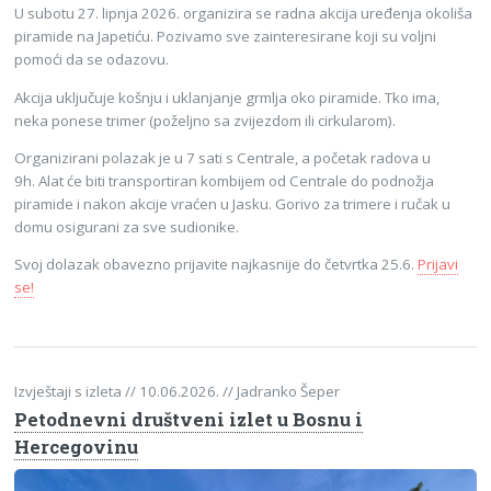
U subotu 27. lipnja 2026. organizira se radna akcija uređenja okoliša
piramide na Japetiću. Pozivamo sve zainteresirane koji su voljni
pomoći da se odazovu.
Akcija uključuje košnju i uklanjanje grmlja oko piramide. Tko ima,
neka ponese trimer (poželjno sa zvijezdom ili cirkularom).
Organizirani polazak je u 7 sati s Centrale, a početak radova u
9h. Alat će biti transportiran kombijem od Centrale do podnožja
piramide i nakon akcije vraćen u Jasku. Gorivo za trimere i ručak u
domu osigurani za sve sudionike.
Svoj dolazak obavezno prijavite najkasnije do četvrtka 25.6.
Prijavi
se!
Izvještaji s izleta
// 10.06.2026.
// Jadranko Šeper
Petodnevni društveni izlet u Bosnu i
Hercegovinu