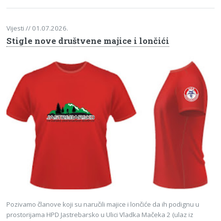
Vijesti
// 01.07.2026.
Stigle nove društvene majice i lončići
Pozivamo članove koji su naručili majice i lončiće da ih podignu u
prostorijama HPD Jastrebarsko u Ulici Vladka Mačeka 2 (ulaz iz