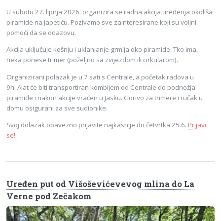
U subotu 27. lipnja 2026. organizira se radna akcija uređenja okoliša
piramide na Japetiću. Pozivamo sve zainteresirane koji su voljni
pomoći da se odazovu.
Akcija uključuje košnju i uklanjanje grmlja oko piramide. Tko ima,
neka ponese trimer (poželjno sa zvijezdom ili cirkularom).
Organizirani polazak je u 7 sati s Centrale, a početak radova u
9h. Alat će biti transportiran kombijem od Centrale do podnožja
piramide i nakon akcije vraćen u Jasku. Gorivo za trimere i ručak u
domu osigurani za sve sudionike.
Svoj dolazak obavezno prijavite najkasnije do četvrtka 25.6.
Prijavi
se!
Uređen put od Višoševićevevog mlina do La
Verne pod Zečakom