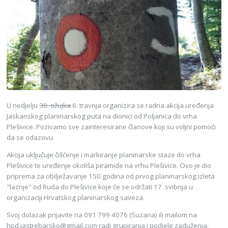
U nedjelju
30. ožujka
6. travnja organizira se radna akcija uređenja
Jaskanskog planinarskog puta na dionici od Poljanica do vrha
Plešivice. Pozivamo sve zainteresirane članove koji su voljni pomoći
da se odazovu.
Akcija uključuje čišćenje i markiranje planinarske staze do vrha
Plešivice te uređenje okoliša piramide na vrhu Plešivice. Ovo je dio
priprema za obilježavanje 150 godina od prvog planinarskog izleta
"laznje" od Ruda do Plešivice koje će se održati 17. svibnja u
organizaciji Hrvatskog planinarskog saveza.
Svoj dolazak prijavite na 091 799 4076 (Suzana) ili mailom na
hpd.jastrebarsko@gmail.com radi grupiranja i podjele zaduženja,