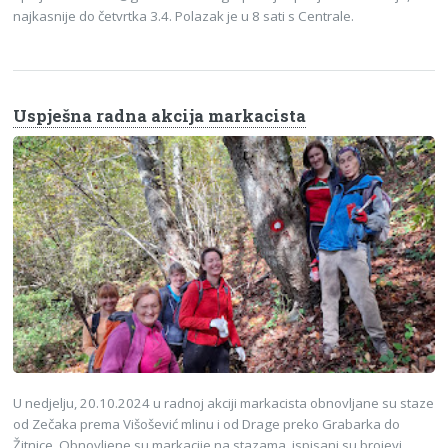
najkasnije do četvrtka 3.4. Polazak je u 8 sati s Centrale.
Uspješna radna akcija markacista
U nedjelju, 20.10.2024 u radnoj akciji markacista obnovljane su staze
od Zečaka prema Višošević mlinu i od Drage preko Grabarka do
Žitnice. Obnovljene su markacije na stazama, ispisani su brojevi