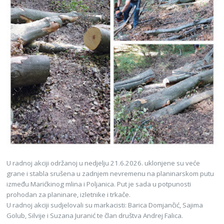
U radnoj akciji održanoj u nedjelju 21.6.2026. uklonjene su veće
grane i stabla srušena u zadnjem nevremenu na planinarskom putu
između Marićkinog mlina i Poljanica. Put je sada u potpunosti
prohodan za planinare, izletnike i trkače.
U radnoj akciji sudjelovali su markacisti: Barica Domjančić, Sajima
Golub, Silvije i Suzana Juranić te član društva Andrej Falica.