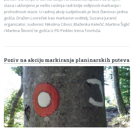
staza i uklonjeno je nešto raslinja radi bolje vidljivosti markacija i
prohodnosti staze. U radnoj akciji sudjelovalo je šest članova i jedna
gošća. Dražen Lovreček kao markacist voditelj, Suzana Juranić
organizator, sudionici: Nikolina Ciboci, Blaženka Kelečić, Martina Šiglić
i Martina Štivorić te gošća iz PD Pinklec Irena Tovrloža.
Poziv na akciju markiranja planinarskih puteva