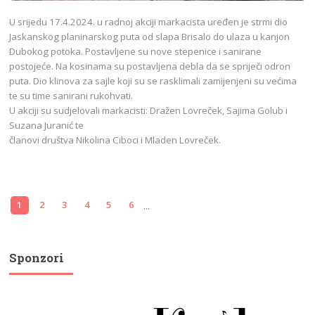
U srijedu 17.4.2024. u radnoj akciji markacista uređen je strmi dio
Jaskanskog planinarskog puta od slapa Brisalo do ulaza u kanjon
Dubokog potoka. Postavljene su nove stepenice i sanirane
postojeće. Na kosinama su postavljena debla da se spriječi odron
puta. Dio klinova za sajle koji su se rasklimali zamijenjeni su većima
te su time sanirani rukohvati.
U akciji su sudjelovali markacisti: Dražen Lovreček, Sajima Golub i
Suzana Juranić te
članovi društva Nikolina Ciboci i Mladen Lovreček.
...
1
2
3
4
5
6
Sponzori