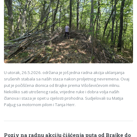
U utorak, 26.5.2026. održana je još jedna radna akcija uklanjanja
srušenih stabala sa naših staza nakon proljetnog nevremena. Ovaj
put je počišćena dionica od Brajke prema Višoševićevom mlinu.
Nekoliko sati utrošenog rada, vrijedne ruke i dobra volja naših
članova i staza je opet u cijelosti prohodna. Sudjelovali su Matija
Paljug sa motornom pilom i Tanja Herr.
Poziv na radnu akciju čišćenja puta od Brajke do