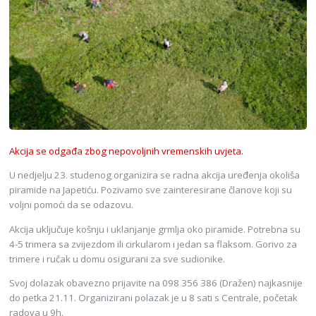
Akcija se odgađa zbog nepovoljnih vremenskih uvjeta.
U nedjelju 23. studenog organizira se radna akcija uređenja okoliša
piramide na Japetiću. Pozivamo sve zainteresirane članove koji su
voljni pomoći da se odazovu.
Akcija uključuje košnju i uklanjanje grmlja oko piramide. Potrebna su
4-5 trimera sa zvijezdom ili cirkularom i jedan sa flaksom. Gorivo za
trimere i ručak u domu osigurani za sve sudionike.
Svoj dolazak obavezno prijavite na 098 356 386 (Dražen) najkasnije
do petka 21.11. Organizirani polazak je u 8 sati s Centrale, početak
radova u 9h.