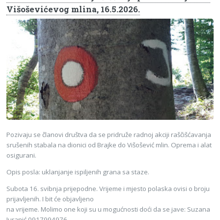
Višoševićevog mlina, 16.5.2026.
Pozivaju se članovi društva da se pridruže radnoj akciji raščišćavanja
srušenih stabala na dionici od Brajke do Višošević mlin. Oprema i alat
osigurani.
Opis posla: uklanjanje ispiljenih grana sa staze.
Subota 16. svibnja prijepodne. Vrijeme i mjesto polaska ovisi o broju
prijavljenih. I bit će objavljeno
na vrijeme. Molimo one koji su u mogućnosti doći da se jave: Suzana
Juranić 0917994976