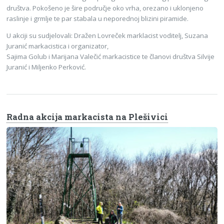
društva. Pokošeno je šire područje oko vrha, orezano i uklonjeno
raslinje i grmlje te par stabala u neporednoj blizini piramide.
U akciji su sudjelovali: Dražen Lovreček marklacist voditelj, Suzana
Juranić markacistica i organizator,
Sajima Golub i Marijana Valečić markacistice te članovi društva Silvije
Juranić i Miljenko Perković.
Radna akcija markacista na Plešivici