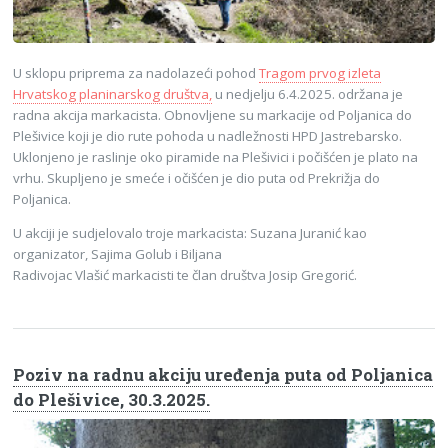
U sklopu priprema za nadolazeći pohod
Tragom prvog izleta
Hrvatskog planinarskog društva,
u nedjelju 6.4.2025. održana je
radna akcija markacista. Obnovljene su markacije od Poljanica do
Plešivice koji je dio rute pohoda u nadležnosti HPD Jastrebarsko.
Uklonjeno je raslinje oko piramide na Plešivici i počišćen je plato na
vrhu. Skupljeno je smeće i očišćen je dio puta od Prekrižja do
Poljanica.
U akciji je sudjelovalo troje markacista: Suzana Juranić kao
organizator, Sajima Golub i Biljana
Radivojac Vlašić markacisti te član društva Josip Gregorić.
Poziv na radnu akciju uređenja puta od Poljanica
do Plešivice, 30.3.2025.