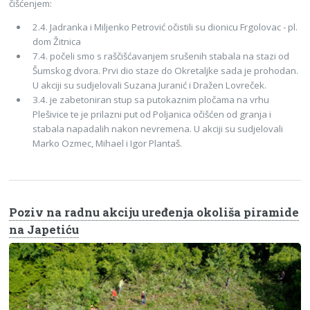
čišćenjem:
2.4. Jadranka i Miljenko Petrović očistili su dionicu Frgolovac - pl.
dom Žitnica
7.4. počeli smo s raščišćavanjem srušenih stabala na stazi od
Šumskog dvora. Prvi dio staze do Okretaljke sada je prohodan.
U akciji su sudjelovali Suzana Juranić i Dražen Lovreček.
3.4. je zabetoniran stup sa putokaznim pločama na vrhu
Plešivice te je prilazni put od Poljanica očišćen od granja i
stabala napadalih nakon nevremena. U akciji su sudjelovali
Marko Ozmec, Mihael i Igor Plantaš.
Poziv na radnu akciju uređenja okoliša piramide
na Japetiću