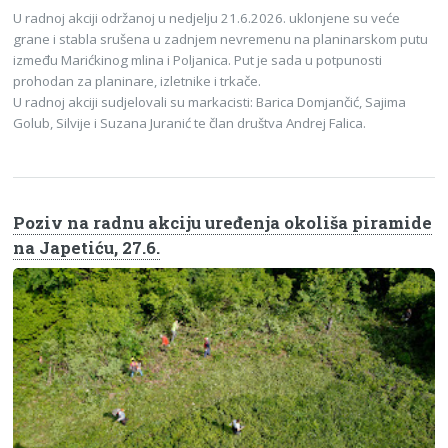
U radnoj akciji održanoj u nedjelju 21.6.2026. uklonjene su veće
grane i stabla srušena u zadnjem nevremenu na planinarskom putu
između Marićkinog mlina i Poljanica. Put je sada u potpunosti
prohodan za planinare, izletnike i trkače.
U radnoj akciji sudjelovali su markacisti: Barica Domjančić, Sajima
Golub, Silvije i Suzana Juranić te član društva Andrej Falica.
Poziv na radnu akciju uređenja okoliša piramide
na Japetiću, 27.6.