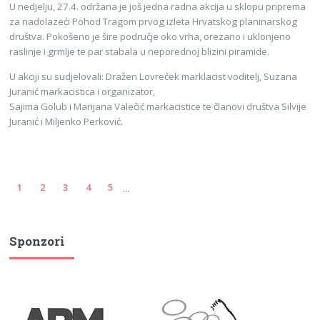
U nedjelju, 27.4. održana je još jedna radna akcija u sklopu priprema
za nadolazeći Pohod Tragom prvog izleta Hrvatskog planinarskog
društva. Pokošeno je šire područje oko vrha, orezano i uklonjeno
raslinje i grmlje te par stabala u neporednoj blizini piramide.
U akciji su sudjelovali: Dražen Lovreček marklacist voditelj, Suzana
Juranić markacistica i organizator,
Sajima Golub i Marijana Valečić markacistice te članovi društva Silvije
Juranić i Miljenko Perković.
...
1
2
3
4
5
Sponzori