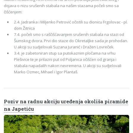
dojava o nizu srušenih stabala na našim stazama počeli smo sa
čišćenjem:
2.4. Jadranka i Miljenko Petrović očistili su dionicu Frgolovac - pl.
dom Žitnica
7.4. počeli smo s raščišćavanjem srušenih stabala na stazi od
Šumskog dvora. Prvi dio staze do Okretaljke sada je prohodan.
U akciji su sudjelovali Suzana Juranić i Dražen Lovreček.
3.4. je zabetoniran stup sa putokaznim pločama na vrhu
Plešivice te je prilazni put od Poljanica očišćen od granja i
stabala napadalih nakon nevremena. U akciji su sudjelovali
Marko Ozmec, Mihael i Igor Plantaš.
Poziv na radnu akciju uređenja okoliša piramide
na Japetiću