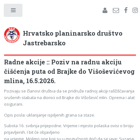
Hrvatsko planinarsko društvo
Jastrebarsko
Radne akcije :: Poziv na radnu akciju
čišćenja puta od Brajke do Višoševićevog
mlina, 16.5.2026.
Pozivaju se članovi društva da se pridruže radnoj akciji raščišćavanja
srušenih stabala na dionici od Brajke do Višošević mlin. Oprema i alat
osigurani.
Opis posla: uklanjanje ispiljenih grana sa staze.
Subota 16. svibnja prijepodne. Vrijeme i mjesto polaska ovisi o broju
prijavljenih. I bit će objavljeno
na vrijeme. Molimo one koji su u mogućnosti doći da se jave: Suzana