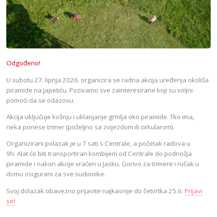
Odgođeno!
U subotu 27. lipnja 2026. organizira se radna akcija uređenja okoliša
piramide na Japetiću. Pozivamo sve zainteresirane koji su voljni
pomoći da se odazovu.
Akcija uključuje košnju i uklanjanje grmlja oko piramide. Tko ima,
neka ponese trimer (poželjno sa zvijezdom ili cirkularom).
Organizirani polazak je u 7 sati s Centrale, a početak radova u
9h. Alat će biti transportiran kombijem od Centrale do podnožja
piramide i nakon akcije vraćen u Jasku. Gorivo za trimere i ručak u
domu osigurani za sve sudionike.
Svoj dolazak obavezno prijavite najkasnije do četvrtka 25.6.
Prijavi
se!