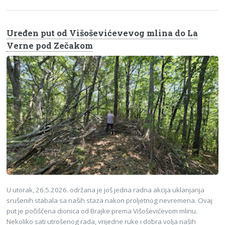
Uređen put od Višoševićevevog mlina do La
Verne pod Zečakom
U utorak, 26.5.2026. održana je još jedna radna akcija uklanjanja
srušenih stabala sa naših staza nakon proljetnog nevremena. Ovaj
put je počišćena dionica od Brajke prema Višoševićevom mlinu.
Nekoliko sati utrošenog rada, vrijedne ruke i dobra volja naših