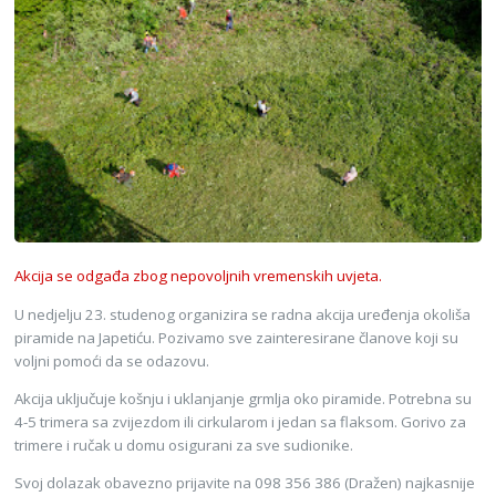
Akcija se odgađa zbog nepovoljnih vremenskih uvjeta.
U nedjelju 23. studenog organizira se radna akcija uređenja okoliša
piramide na Japetiću. Pozivamo sve zainteresirane članove koji su
voljni pomoći da se odazovu.
Akcija uključuje košnju i uklanjanje grmlja oko piramide. Potrebna su
4-5 trimera sa zvijezdom ili cirkularom i jedan sa flaksom. Gorivo za
trimere i ručak u domu osigurani za sve sudionike.
Svoj dolazak obavezno prijavite na 098 356 386 (Dražen) najkasnije