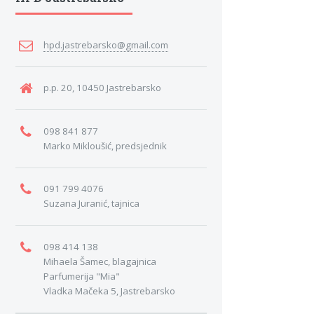
hpd.jastrebarsko@gmail.com
p.p. 20, 10450 Jastrebarsko
098 841 877
Marko Mikloušić, predsjednik
091 799 4076
Suzana Juranić, tajnica
098 414 138
Mihaela Šamec, blagajnica
Parfumerija "Mia"
Vladka Mačeka 5, Jastrebarsko