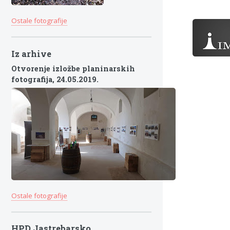
Ostale fotografije
Iz arhive
Otvorenje izložbe planinarskih
fotografija,
24.05.2019.
Ostale fotografije
HPD Jastrebarsko