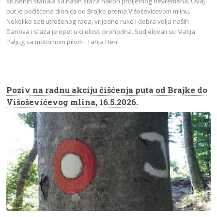
srušenih stabala sa naših staza nakon proljetnog nevremena. Ovaj
put je počišćena dionica od Brajke prema Višoševićevom mlinu.
Nekoliko sati utrošenog rada, vrijedne ruke i dobra volja naših
članova i staza je opet u cijelosti prohodna. Sudjelovali su Matija
Paljug sa motornom pilom i Tanja Herr.
Poziv na radnu akciju čišćenja puta od Brajke do
Višoševićevog mlina, 16.5.2026.