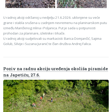
U radnoj akciji održanoj u nedjelju 21.6.2026. uklonjene su veće
grane i stabla srušena u zadnjem nevremenu na planinarskom putu
između Marićkinog mlina i Poljanica. Put je sada u potpunosti
prohodan za planinare, izletnike i trkače.
U radnoj akciji sudjelovali su markacisti: Barica Domjančić, Sajima
Golub, Silvije i Suzana Juranić te član društva Andrej Falica.
Poziv na radnu akciju uređenja okoliša piramide
na Japetiću, 27.6.