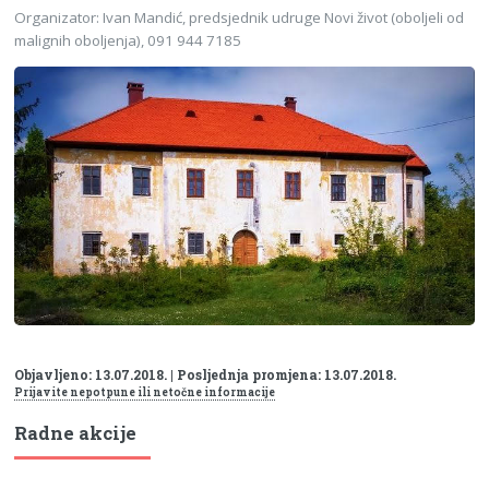
Organizator:
Ivan Mandić, predsjednik udruge Novi život (oboljeli od
malignih oboljenja), 091 944 7185
Objavljeno: 13.07.2018. | Posljednja promjena: 13.07.2018.
Prijavite nepotpune ili netočne informacije
Radne akcije