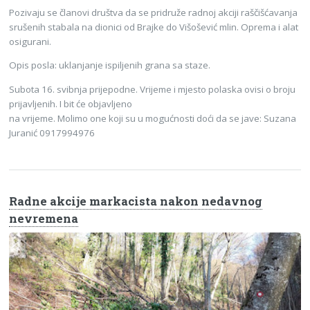
Pozivaju se članovi društva da se pridruže radnoj akciji raščišćavanja
srušenih stabala na dionici od Brajke do Višošević mlin. Oprema i alat
osigurani.
Opis posla: uklanjanje ispiljenih grana sa staze.
Subota 16. svibnja prijepodne. Vrijeme i mjesto polaska ovisi o broju
prijavljenih. I bit će objavljeno
na vrijeme. Molimo one koji su u mogućnosti doći da se jave: Suzana
Juranić 0917994976
Radne akcije markacista nakon nedavnog
nevremena