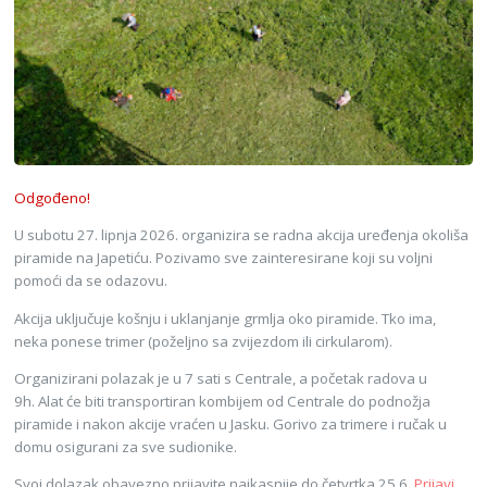
Odgođeno!
U subotu 27. lipnja 2026. organizira se radna akcija uređenja okoliša
piramide na Japetiću. Pozivamo sve zainteresirane koji su voljni
pomoći da se odazovu.
Akcija uključuje košnju i uklanjanje grmlja oko piramide. Tko ima,
neka ponese trimer (poželjno sa zvijezdom ili cirkularom).
Organizirani polazak je u 7 sati s Centrale, a početak radova u
9h. Alat će biti transportiran kombijem od Centrale do podnožja
piramide i nakon akcije vraćen u Jasku. Gorivo za trimere i ručak u
domu osigurani za sve sudionike.
Svoj dolazak obavezno prijavite najkasnije do četvrtka 25.6.
Prijavi