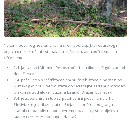
Nakon nedavnog nevremena na širem području Jastrebarskog i
dojava o nizu srušenih stabala na našim stazama počeli smo sa
čišćenjem:
2.4. Jadranka i Miljenko Petrović očistili su dionicu Frgolovac - pl.
dom Žitnica
7.4. počeli smo s raščišćavanjem srušenih stabala na stazi od
Šumskog dvora. Prvi dio staze do Okretaljke sada je prohodan.
U akciji su sudjelovali Suzana Juranić i Dražen Lovreček.
3.4. je zabetoniran stup sa putokaznim pločama na vrhu
Plešivice te je prilazni put od Poljanica očišćen od granja i
stabala napadalih nakon nevremena. U akciji su sudjelovali
Marko Ozmec, Mihael i Igor Plantaš.