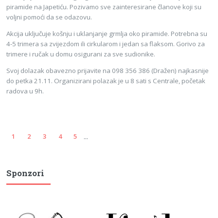
piramide na Japetiću. Pozivamo sve zainteresirane članove koji su
voljni pomoći da se odazovu.
Akcija uključuje košnju i uklanjanje grmlja oko piramide. Potrebna su
4-5 trimera sa zvijezdom ili cirkularom i jedan sa flaksom. Gorivo za
trimere i ručak u domu osigurani za sve sudionike.
Svoj dolazak obavezno prijavite na 098 356 386 (Dražen) najkasnije
do petka 21.11. Organizirani polazak je u 8 sati s Centrale, početak
radova u 9h.
...
1
2
3
4
5
Sponzori