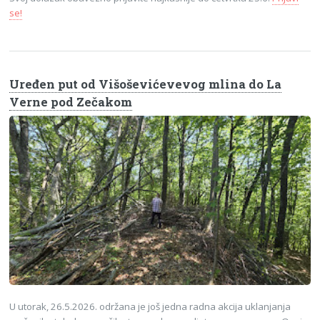
se!
Uređen put od Višoševićevevog mlina do La
Verne pod Zečakom
U utorak, 26.5.2026. održana je još jedna radna akcija uklanjanja