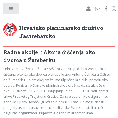
Hrvatsko planinarsko društvo
Jastrebarsko
Radne akcije :: Akcija čišćenja oko
dvorca u Žumberku
Udruga NOVI ŽIVOT i Župa Krašić organiziraju dobrotvornu akciju
čišćenja okoliša oko dvorca biskupa Josipa Antuna Čolnića u Oštrcu
na Žumberku. Ovom akcijom želimo uljepšati krajolik i prirodu oko
dvorca. Pozivamo članove planinarskog društva da se uključe u
akciju u subotu 21.7.2018. Okupljanje je od 8:00 - 8:30 sati ispred
crkve Presvetog Trojstva u Krašiću. Za sve sudionike osigurani su
sendviči ujutro i lovački gulaš za ručak u 13 sati. P
o mogućnosti
ponijeti zaštitne rukavice, mačete ili velike škare, a ostali alat će
osigurati organizator. Prijevoz je osobnim automobilima.