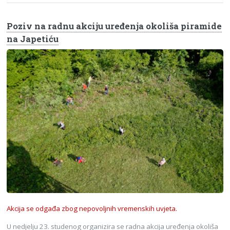
Poziv na radnu akciju uređenja okoliša piramide
na Japetiću
Akcija se odgađa zbog nepovoljnih vremenskih uvjeta.
U nedjelju 23. studenog organizira se radna akcija uređenja okoliša