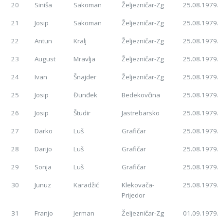
20
Siniša
Sakoman
Željezničar-Zg
25.08.1979
21
Josip
Sakoman
Željezničar-Zg
25.08.1979
22
Antun
Kralj
Željezničar-Zg
25.08.1979
23
August
Mravlja
Željezničar-Zg
25.08.1979
24
Ivan
Šnajder
Željezničar-Zg
25.08.1979
25
Josip
Đunđek
Bedekovčina
25.08.1979
26
Josip
Študir
Jastrebarsko
25.08.1979
27
Darko
Luš
Grafičar
25.08.1979
28
Darijo
Luš
Grafičar
25.08.1979
29
Sonja
Luš
Grafičar
25.08.1979
30
Junuz
Karadžić
Klekovača-
25.08.1979
Prijedor
31
Franjo
Jerman
Željezničar-Zg
01.09.1979