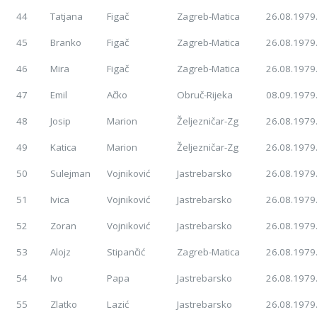
44
Tatjana
Figač
Zagreb-Matica
26.08.1979
45
Branko
Figač
Zagreb-Matica
26.08.1979
46
Mira
Figač
Zagreb-Matica
26.08.1979
47
Emil
Ačko
Obruč-Rijeka
08.09.1979
48
Josip
Marion
Željezničar-Zg
26.08.1979
49
Katica
Marion
Željezničar-Zg
26.08.1979
50
Sulejman
Vojniković
Jastrebarsko
26.08.1979
51
Ivica
Vojniković
Jastrebarsko
26.08.1979
52
Zoran
Vojniković
Jastrebarsko
26.08.1979
53
Alojz
Stipančić
Zagreb-Matica
26.08.1979
54
Ivo
Papa
Jastrebarsko
26.08.1979
55
Zlatko
Lazić
Jastrebarsko
26.08.1979