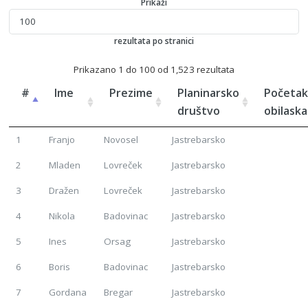
Prikaži
rezultata po stranici
Prikazano 1 do 100 od 1,523 rezultata
#
Ime
Prezime
Planinarsko
Početa
društvo
obilaska
1
Franjo
Novosel
Jastrebarsko
2
Mladen
Lovreček
Jastrebarsko
3
Dražen
Lovreček
Jastrebarsko
4
Nikola
Badovinac
Jastrebarsko
5
Ines
Orsag
Jastrebarsko
6
Boris
Badovinac
Jastrebarsko
7
Gordana
Bregar
Jastrebarsko