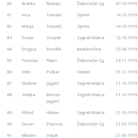
80
Branko
Mravlja
Željezničar-Zg
07.10.1979
81
Ivica
Tomašić
Sljeme
14.10.1979
82
Marija
Tomašić
Sljeme
14.10.1979
83
Franjo
Osojnik
Zagreb-Matica
12.10.1979
84
Dragica
Đunđek
Bedekovčina
25.08.1979
85
Tomislav
Filipin
Željezničar-Zg
24.11.1979
86
Vilim
Puškar
Velebit
01.12.1979
87
Vladimir
Jagarić
Zagreb-Matica
21.10.1979
88
Smiljka
Bencet-
Zagreb-Matica
21.10.1979
Jagarić
89
Alfred
Hlebec
Zagreb-Matica
21.10.1979
90
Goran
Popovac
Željezničar-Zg
21.09.1979
91
Mladen
Valjak
-
21.09.1979