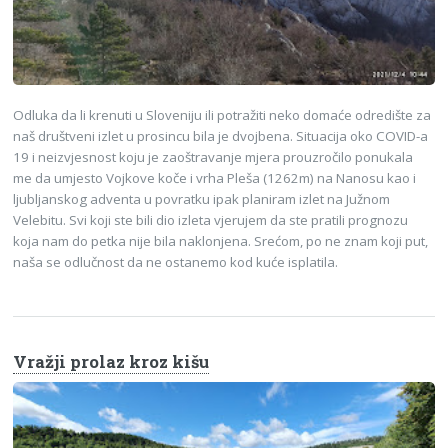
Odluka da li krenuti u Sloveniju ili potražiti neko domaće odredište za
naš društveni izlet u prosincu bila je dvojbena. Situacija oko COVID-a
19 i neizvjesnost koju je zaoštravanje mjera prouzročilo ponukala
me da umjesto Vojkove koče i vrha Pleša (1262m) na Nanosu kao i
ljubljanskog adventa u povratku ipak planiram izlet na Južnom
Velebitu. Svi koji ste bili dio izleta vjerujem da ste pratili prognozu
koja nam do petka nije bila naklonjena. Srećom, po ne znam koji put,
naša se odlučnost da ne ostanemo kod kuće isplatila.
Vražji prolaz kroz kišu