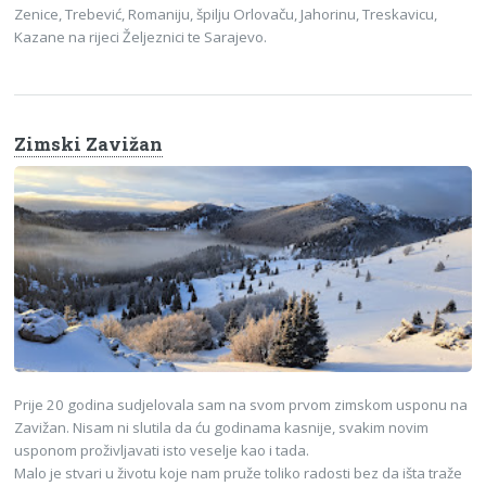
Zenice, Trebević, Romaniju, špilju Orlovaču, Jahorinu, Treskavicu,
Kazane na rijeci Željeznici te Sarajevo.
Zimski Zavižan
Prije 20 godina sudjelovala sam na svom prvom zimskom usponu na
Zavižan. Nisam ni slutila da ću godinama kasnije, svakim novim
usponom proživljavati isto veselje kao i tada.
Malo je stvari u životu koje nam pruže toliko radosti bez da išta traže