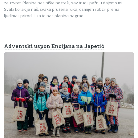
zauzvrat. Planina nas ništa ne traži, sav trud i pažnju dajemo mi.
Svaki korak je naš, svaka pružena ruka, osmijeh i obzir prema
ljudima i prirodi. I za to nas planina nagradi.
Adventski uspon Encijana na Japetić