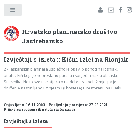
Hrvatsko planinarsko društvo
Jastrebarsko
Izvještaji s izleta :: Kišni izlet na Risnjak
27 jaskanskih planinara uspješno je obavilo pohod na Risnjak,
unatoč kiši koja je neprestano padala i spriječila nas u obilasku
Snježnika. No to sve nije utjecalo na dobro raspoloženje, pa je
druženje nastavljeno uz pjesmu (i hostese) u restoranu na Platku.
Objavljeno: 16.11.2003. | Posljednja promjena: 27.03.2021.
Prijavite nepotpune ili netočne informacije
Izvještaji s izleta