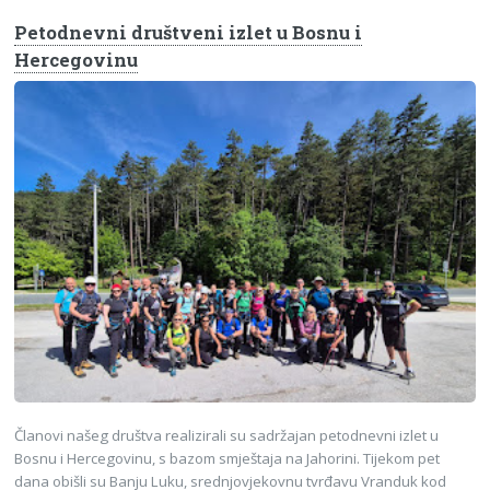
Petodnevni društveni izlet u Bosnu i
Hercegovinu
Članovi našeg društva realizirali su sadržajan petodnevni izlet u
Bosnu i Hercegovinu, s bazom smještaja na Jahorini. Tijekom pet
dana obišli su Banju Luku, srednjovjekovnu tvrđavu Vranduk kod