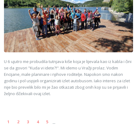
U 6 ujutro me probudila tutnjava kiše koja je lijevala kao iz kabla i čini
se da govori "Kuda vi idete?!". Mi idemo u Vražji prolaz. Vodim
Encijane, male planinare i njihove roditelje. Napokon smo nakon
godinu i pol uspjeli organizirati izlet autobusom. Iako interes za izlet
nije bio prevelik bilo mi je žao otkazati zbog onih koji su se prijavili i
željno iščekivali ovaj izlet.
...
1
2
3
4
5