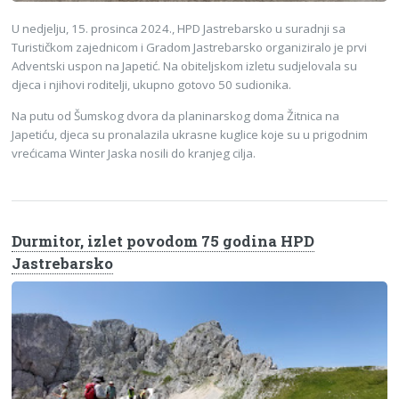
U nedjelju, 15. prosinca 2024., HPD Jastrebarsko u suradnji sa
Turističkom zajednicom i Gradom Jastrebarsko organiziralo je prvi
Adventski uspon na Japetić. Na obiteljskom izletu sudjelovala su
djeca i njihovi roditelji, ukupno gotovo 50 sudionika.
Na putu od Šumskog dvora da planinarskog doma Žitnica na
Japetiću, djeca su pronalazila ukrasne kuglice koje su u prigodnim
vrećicama Winter Jaska nosili do kranjeg cilja.
Durmitor, izlet povodom 75 godina HPD
Jastrebarsko