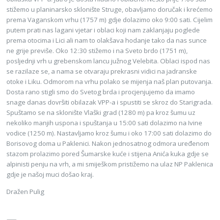
stižemo u planinarsko sklonište Struge, obavljamo doručak i krećemo
prema Vaganskom vrhu (1757 m) gdje dolazimo oko 9:00 sati. Cijelim
putem prati nas lagani vjetar i oblaci koji nam zaklanjaju poglede
prema otocima i Lici ali nam to olakšava hodanje tako da nas sunce
ne grije previše. Oko 12:30 stižemo i na Sveto brdo (1751 m),
posljednji vrh u grebenskom lancu južnog Velebita. Oblaci ispod nas
se razilaze se, a nama se otvaraju prekrasni vidici na jadranske
otoke i Liku. Odmorom na vrhu polako se mijenja naš plan putovanja.
Dosta rano stigli smo do Svetog brda i procjenjujemo da imamo
snage danas dovršiti obilazak VPP-a i spustiti se skroz do Starigrada.
Spuštamo se na sklonište Vlaški grad (1280 m) pa kroz šumu uz
nekoliko manjih uspona i spuštanja u 15:00 sati dolazimo na Ivine
vodice (1250 m). Nastavljamo kroz šumu i oko 17:00 sati dolazimo do
Borisovog doma u Paklenici. Nakon jednosatnog odmora uređenom
stazom prolazimo pored Šumarske kuće i stijena Anića kuka gdje se
alpinisti penju na vrh, a mi smiješkom pristižemo na ulaz NP Paklenica
gdje je našoj muci došao kraj.
Dražen Pulig