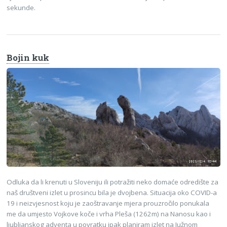
sekunde.
Bojin kuk
Odluka da li krenuti u Sloveniju ili potražiti neko domaće odredište za
naš društveni izlet u prosincu bila je dvojbena. Situacija oko COVID-a
19 i neizvjesnost koju je zaoštravanje mjera prouzročilo ponukala
me da umjesto Vojkove koče i vrha Pleša (1262m) na Nanosu kao i
ljubljanskog adventa u povratku ipak planiram izlet na Južnom