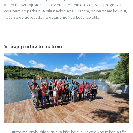
Velebitu. Svi koji ste bili dio izleta vjerujem da ste pratili prognozu
koja nam do petka nije bila naklonjena. Srećom, po ne znam koji put,
naša se odlučnost da ne ostanemo kod kuće isplatila.
Vražji prolaz kroz kišu
U 6 ujutro me probudila tutnjava kiše koja je lijevala kao iz kabla i čini