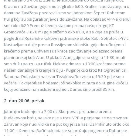
Krenuli smo u 4:00 iz Zdenčine autocestom do Otočca i dalje kroz
Krasno na Zavižan gdje smo stigli oko 6:00. Kratkim zadržavanjem u
domu na Zavižanu pozdravili smo se Jadrankom Šeper i Robertom
Pulig koji su osigurali prijevoz do Zavižana. Na obilazak VPP-a krenuli
smo oko 6:20 Premužićevom stazom prema našoj drugoj KT
Gromovača (1676 m) gdje stižemo oko 8:00, a sa koje se pružaju
pogledi na Rožanske kukove i jadranske otoke Rab, Goli otok i Prvić.
Nastavljamo dalje prema Rossijevom skloništu gdje doručkujemo i
krećemo prema Crikveni i uz kraće zadržavanje polazimo prema
planinarskoj kući Alan. U pl. kući Alan, gdje smo stigli u 11:30, imali
smo dužu pauzu za ručak. Nakon odmora u 13:00 krećemo prema
našem današnjem krajnjem cilju - Kuginoj kući kroz KT Ograđenica i
Šatorina. Dolaskom na izvor Težakovačko vrelo u 19:30 gdje smo
večerali i okrijepili se hodamo još nekoliko minuta do Kugine kuće u
kojoj odlazimo na zasluženi odmor. Danas smo prošli 35 km.
2. dan 20.06. petak
Jutarnjim buđenjem u 7:00 uz Skorpovac prolazimo prema
Budakovom brdu, pa iako nije u trasi VPP-a penjemo se na travnatu
zaravan koja nudi vidike na put koji je iza nas. Uz Prikinuto brdo oko
11:00 stižemo na Bačić kuk odakle se pružaju pogledi na Dabarske