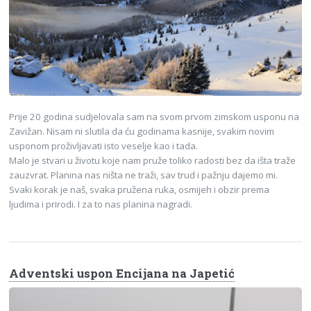
Prije 20 godina sudjelovala sam na svom prvom zimskom usponu na
Zavižan. Nisam ni slutila da ću godinama kasnije, svakim novim
usponom proživljavati isto veselje kao i tada.
Malo je stvari u životu koje nam pruže toliko radosti bez da išta traže
zauzvrat. Planina nas ništa ne traži, sav trud i pažnju dajemo mi.
Svaki korak je naš, svaka pružena ruka, osmijeh i obzir prema
ljudima i prirodi. I za to nas planina nagradi.
Adventski uspon Encijana na Japetić