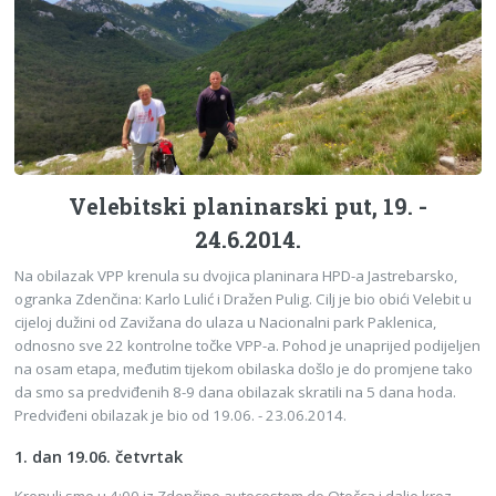
Velebitski planinarski put, 19. -
24.6.2014.
Na obilazak VPP krenula su dvojica planinara HPD-a Jastrebarsko,
ogranka Zdenčina: Karlo Lulić i Dražen Pulig. Cilj je bio obići Velebit u
cijeloj dužini od Zavižana do ulaza u Nacionalni park Paklenica,
odnosno sve 22 kontrolne točke VPP-a. Pohod je unaprijed podijeljen
na osam etapa, međutim tijekom obilaska došlo je do promjene tako
da smo sa predviđenih 8-9 dana obilazak skratili na 5 dana hoda.
Predviđeni obilazak je bio od 19.06. - 23.06.2014.
1. dan 19.06. četvrtak