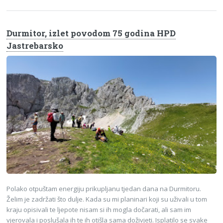
Durmitor, izlet povodom 75 godina HPD
Jastrebarsko
Polako otpuštam energiju prikupljanu tjedan dana na Durmitoru.
Želim je zadržati što dulje. Kada su mi planinari koji su uživali u tom
kraju opisivali te ljepote nisam si ih mogla dočarati, ali sam im
vjerovala i poslušala ih te ih otišla sama doživjeti. Isplatilo se svake