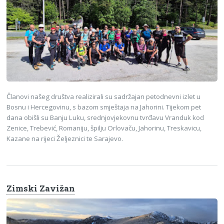
Članovi našeg društva realizirali su sadržajan petodnevni izlet u
Bosnu i Hercegovinu, s bazom smještaja na Jahorini. Tijekom pet
dana obišli su Banju Luku, srednjovjekovnu tvrđavu Vranduk kod
Zenice, Trebević, Romaniju, špilju Orlovaču, Jahorinu, Treskavicu,
Kazane na rijeci Željeznici te Sarajevo.
Zimski Zavižan