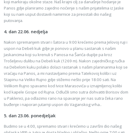
koji markiraju okolne staze. Naš krajni cilj za današnje hodanje je
Panos gdje planiramo zajedno noćenje s našim prijatelima iz Jaske
koji su nam usput dostavili namirnice za preostali dio našeg
putovanja.
4. dan 22.06. nedjelja
Nakon spremanjem stvari i šatora u 9:00 krećemo prema Jelovoj ruji i
uspon na Debeli kuk gdje je ponovo u planu sastanak s našim
Jaskancima koji su krenuli s Panosa na Šarića duplje pa kroz
Trošeljevu dulibu na Debeli kuk (1269 m). Nakon zajedničkog ručka
na Debelom kuku polako dolazi rastanak s našim planinarima koji se
vraćaju na Panos, a mi nastavljamo prema Tatekovoj kolibi i uz
Stapinu na Veliko Rujno gdje stižemo nešto prije 18:00 sati. Na
Velikom Rujno spavamo kod Ivice Marasovića u iznajmljenoj kolibi
kod kapele Gospe od Rujna. Odlučili smo sutra dohvatiti Borisov dom
u Paklenici, pa odlazimo rano na spavanje jer nas sutra čeka rano
buđenje i naporan jutarnji uspon do Vaganskog vrha..
5. dan 23.06. ponedjeljak
Budimo se u 4:00, spremamo stvari i krećemo u završni dio našeg
obilaska VPP-a. Jutro je dosta hladno i oblačno. Nešto prije 7:00 sati