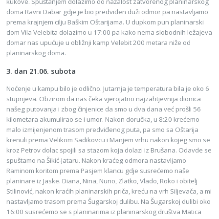
kukove. Spuštanjem dolazimo do nažalost zatvorenog planinarskog
doma Ravni Dabar gdje je bio predviđen duži odmor pa nastavljamo
prema krajnjem cilju Baškim Oštarijama. U dupkom pun planinarski
dom Vila Velebita dolazimo u 17:00 pa kako nema slobodnih ležajeva
domar nas upućuje u obližnji kamp Velebit 200 metara niže od
planinarskog doma.
3. dan 21.06. subota
Noćenje u kampu bilo je odlično. Jutarnja je temperatura bila je oko 6
stupnjeva. Obzirom da nas čeka vjerojatno najzahtjevnija dionica
našeg putovanja i zbog činjenice da smo u dva dana već prošli 56
kilometara akumulirao se i umor. Nakon doručka, u 8:20 krećemo
malo izmijenjenom trasom predviđenog puta, pa smo sa Oštarija
krenuli prema Velikom Sadikovcu i Manjem vrhu nakon kojeg smo se
kroz Petrov dolac spojili sa stazom koja dolazi iz Brušana. Odavde se
spuštamo na Šikić-Jataru. Nakon kraćeg odmora nastavljamo
Raminom koritom prema Pasjem klancu gdje susrećemo naše
planinare iz Jaske. Diana, Nina, Nuno, Zlatko, Vlado, Roko i obitelj
Stilinović, nakon kraćih planinarskih priča, kreću na vrh Siljevača, a mi
nastavljamo trasom prema Šugarskoj dulibu. Na Šugarskoj dulibi oko
16:00 susrećemo se s planinarima iz planinarskog društva Matica