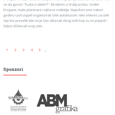
se da govori "Kuda vi idete?!". Mi idemo u Vražji prolaz. Vodim
Encijane, male planinare i njihove roditelje. Napokon smo nakon
godinu i pol uspjeli organizirati izlet autobusom. Iako interes za izlet
nije bio prevelik bilo mi je žao otkazati zbog onih koji su se prijavili i
željno iščekivali ovaj izlet.
...
1
2
3
4
5
Sponzori