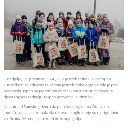
U nedjelju, 15. prosinca 2024., HPD Jastrebarsko u suradnji sa
Turističkom zajednicom i Gradom Jastrebarsko organiziralo je prvi
Adventski uspon na Japetić. Na obiteljskom izletu sudjelovala su
djeca i njihovi roditelji, ukupno gotovo 50 sudionika.
Na putu od Šumskog dvora da planinarskog doma Žitnica na
Japetiću, djeca su pronalazila ukrasne kuglice koje su u prigodnim
vrećicama Winter Jaska nosili do kranjeg cilja.