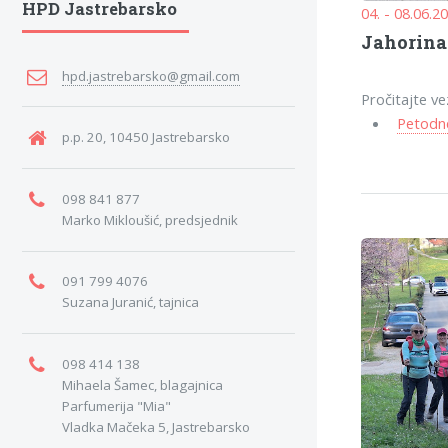
HPD Jastrebarsko
04. - 08.06.2
Jahorina 
hpd.jastrebarsko@gmail.com
Pročitajte ve
Petodne
p.p. 20, 10450 Jastrebarsko
098 841 877
Marko Mikloušić, predsjednik
091 799 4076
Suzana Juranić, tajnica
098 414 138
Mihaela Šamec, blagajnica
Parfumerija "Mia"
Vladka Mačeka 5, Jastrebarsko