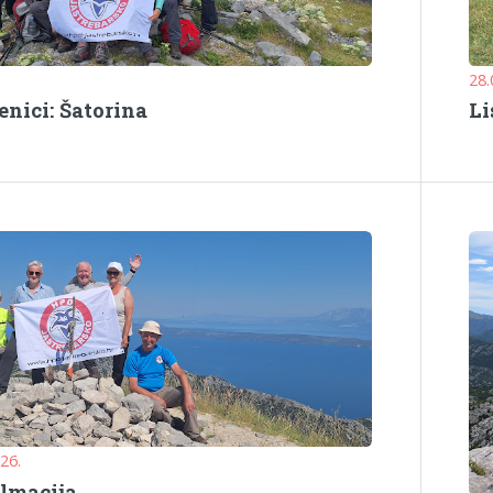
28.
nici: Šatorina
Li
026.
lmacija