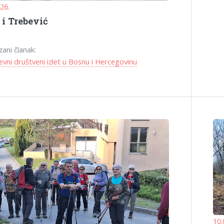
026.
i Trebević
zani članak:
vni društveni izlet u Bosnu i Hercegovinu
10.