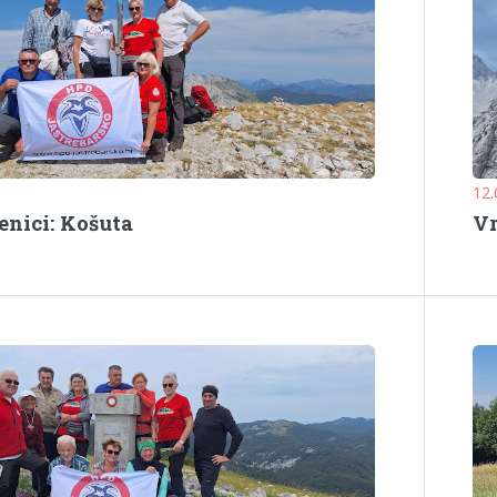
12.
enici: Košuta
Vr