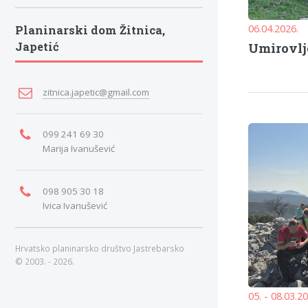
06.04.2026.
Planinarski dom Žitnica,
Japetić
Umirovlj
zitnica.japetic@gmail.com
099 241 69 30
Marija Ivanušević
098 905 30 18
Ivica Ivanušević
Hrvatsko planinarsko društvo Jastrebarsko
© 2003. - 2026.
05. - 08.03.2