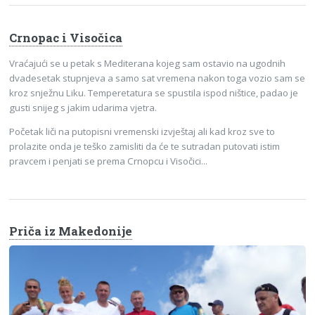
Crnopac i Visočica
Vraćajući se u petak s Mediterana kojeg sam ostavio na ugodnih
dvadesetak stupnjeva a samo sat vremena nakon toga vozio sam se
kroz snježnu Liku. Temperetatura se spustila ispod ništice, padao je
gusti snijeg s jakim udarima vjetra.
Početak liči na putopisni vremenski izvještaj ali kad kroz sve to
prolazite onda je teško zamisliti da će te sutradan putovati istim
pravcem i penjati se prema Crnopcu i Visočici...
Priča iz Makedonije