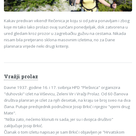
Kakav predivan vikend! Rečenica je koju si od jutra ponavljam i zbog
koje mi tako lako prolazi ovaj sunčani ponedjeljak, dok zatvorena u
ured gledam kroz prozor u zagrebačku gužvu na cestama. Nikada
nisam bila pretjerano sklona masovnim izletima, no za Dane
planinara vrijede neki drugi kriteriji.
Vražji prolaz
Davne 1937. godine 16. i 17. svibnja HPD "Plešivica" organizira
"duhovski" izlet na Viševicu, Zeleni Vir i Vražji Prolaz. Od 60 članova
društva planiran je izlet za njih desetak, na kraju se broj sveo na dva
člana. Putuje predsjednik podružnice Josip Brkić i njegov "vjerni drug
Mate".
"Ništa zato, nećemo klonuti ni sada, jer su i dvojica društvo"
zaključuje Josip Brkić.
Članak o tom izletu napisao je sam Brkić i objavljen je "Hrvatskom