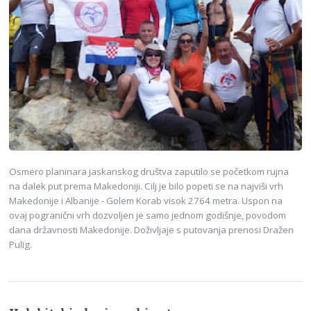
Osmero planinara jaskanskog društva zaputilo se početkom rujna
na dalek put prema Makedoniji. Cilj je bilo popeti se na najviši vrh
Makedonije i Albanije - Golem Korab visok 2764 metra. Uspon na
ovaj pogranični vrh dozvoljen je samo jednom godišnje, povodom
dana državnosti Makedonije. Doživljaje s putovanja prenosi Dražen
Pulig.