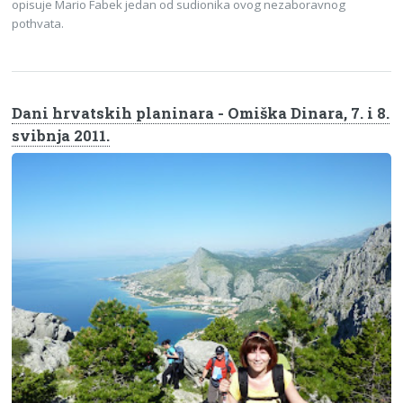
opisuje Mario Fabek jedan od sudionika ovog nezaboravnog
pothvata.
Dani hrvatskih planinara - Omiška Dinara, 7. i 8.
svibnja 2011.