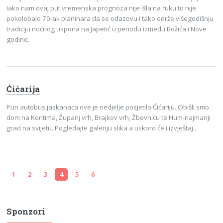
Iako nam ovaj put vremenska prognoza nije išla na ruku to nije
pokolebalo 70-ak planinara da se odazovu i tako održe višegodišnju
tradiciju noćnog uspona na Japetić u periodu između Božića i Nove
godine.
Ćićarija
Pun autobus jaskanaca ove je nedjelje posjetilo Ćićariju. Obišli smo
dom na Koritima, Županj vrh, Brajkov vrh, Žbevnicu te Hum-najmanji
grad na svijetu. Pogledajte galeriju slika a uskoro će i izvještaj...
1
2
3
4
5
6
Sponzori