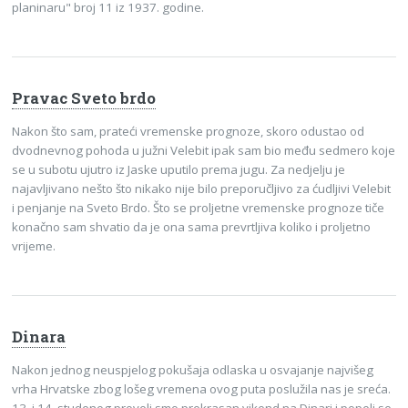
planinaru" broj 11 iz 1937. godine.
Pravac Sveto brdo
Nakon što sam, prateći vremenske prognoze, skoro odustao od
dvodnevnog pohoda u južni Velebit ipak sam bio među sedmero koje
se u subotu ujutro iz Jaske uputilo prema jugu. Za nedjelju je
najavljivano nešto što nikako nije bilo preporučljivo za ćudljivi Velebit
i penjanje na Sveto Brdo. Što se proljetne vremenske prognoze tiče
konačno sam shvatio da je ona sama prevrtljiva koliko i proljetno
vrijeme.
Dinara
Nakon jednog neuspjelog pokušaja odlaska u osvajanje najvišeg
vrha Hrvatske zbog lošeg vremena ovog puta poslužila nas je sreća.