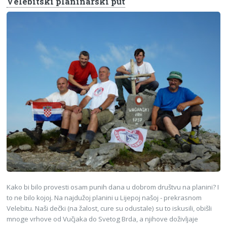
Velebitski planinarski put
Kako bi bilo provesti osam punih dana u dobrom društvu na planini? I
to ne bilo kojoj. Na najdužoj planini u Lijepoj našoj - prekrasnom
Velebitu. Naši dečki (na žalost, cure su odustale) su to iskusili, obišli
mnoge vrhove od Vučjaka do Svetog Brda, a njihove doživljaje