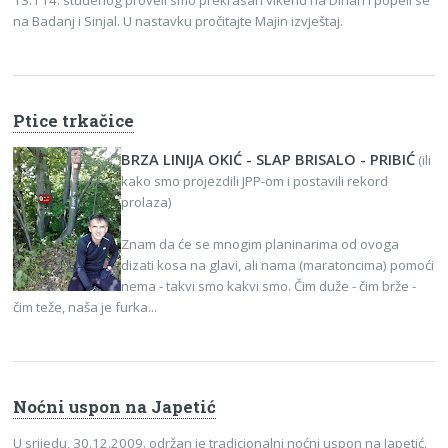
13. i 14. studenog proveli smo prekrasan vikend na Dinari i popeli se
na Badanj i Sinjal. U nastavku pročitajte Majin izvještaj.
Ptice trkačice
BRZA LINIJA OKIĆ - SLAP BRISALO - PRIBIĆ
(ili
kako smo projezdili JPP-om i postavili rekord
prolaza)
Znam da će se mnogim planinarima od ovoga
dizati kosa na glavi, ali nama (maratoncima) pomoći
nema - takvi smo kakvi smo. Čim duže - čim brže -
čim teže, naša je furka...
Noćni uspon na Japetić
U srijedu, 30.12.2009. održan je tradicionalni noćni uspon na Japetić.