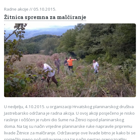
Radne akcije
// 05.10.2015.
Žitnica spremna za malčiranje
U nedjelju, 4.10.2015. u organizaciji Hrvatskog planinarskog društva
Jastrebarsko održana je radna akcija. U ovoj akciji posječeno je nisko
raslinje i očišćen je rubni dio šume na Žitnici ispod planinarskog
doma. Na taj su način vrijedne planinarske ruke napravile pripremu
livade Žitnice za malčiranje. Održavanje ove livade bitno je kako bi se
spriječilo njeno pošumljavanje i na taj način nestao prepoznatljiv