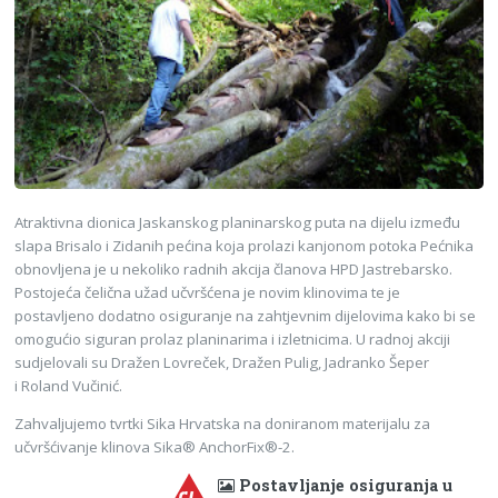
Atraktivna dionica Jaskanskog planinarskog puta na dijelu između
slapa Brisalo i Zidanih pećina koja prolazi kanjonom potoka Pećnika
obnovljena je u nekoliko radnih akcija članova HPD Jastrebarsko.
Postojeća čelična užad učvršćena je novim klinovima te je
postavljeno dodatno osiguranje na zahtjevnim dijelovima kako bi se
omogućio siguran prolaz planinarima i izletnicima. U radnoj akciji
sudjelovali su Dražen Lovreček, Dražen Pulig, Jadranko Šeper
i Roland Vučinić.
Zahvaljujemo tvrtki Sika Hrvatska na doniranom materijalu za
učvršćivanje klinova Sika® AnchorFix®-2.
Postavljanje osiguranja u