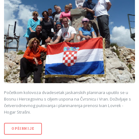
Početkom kolovoza dvadesetak jaskanskih planinara uputilo se u
Bosnu i Hercegovinu s ciljem uspona na Čvrsnicu i Vran. Doživljaje s
četverodnevnog putovanja i planinarenja prenosi Ivan Lovrek -
Hogar Strašni.
OPŠIRNIJE