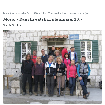
Izvještaji s izleta
// 30.06.2015.
// Zdenka Lehpamer Karača
Mosor - Dani hrvatskih planinara, 20. -
22.6.2015.