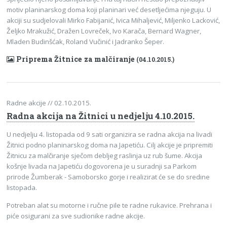
motiv planinarskog doma koji planinari već desetljećima njeguju. U
akciji su sudjelovali Mirko Fabijanić, Ivica Mihaljević, Miljenko Lacković,
Željko Mrakužić, Dražen Lovreček, Ivo Karača, Bernard Wagner,
Mladen Budinšćak, Roland Vučinić i Jadranko Šeper.
Priprema Žitnice za malčiranje
(04.10.2015.)
Radne akcije
// 02.10.2015.
Radna akcija na Žitnici u nedjelju 4.10.2015.
U nedjelju 4. listopada od 9 sati organizira se radna akcija na livadi
Žitnici podno planinarskog doma na Japetiću. Cilj akcije je pripremiti
Žitnicu za malčiranje sječom debljeg raslinja uz rub šume. Akcija
košnje livada na Japetiću dogovorena je u suradnji sa Parkom
prirode Žumberak - Samoborsko gorje i realizirat će se do sredine
listopada.
Potreban alat su motorne i ručne pile te radne rukavice. Prehrana i
piće osigurani za sve sudionike radne akcije.