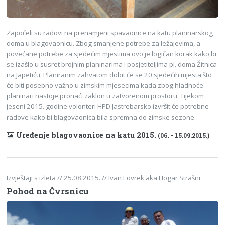
Započeli su radovi na prenamjeni spavaonice na katu planinarskog
doma u blagovaonicu. Zbog smanjene potrebe za ležajevima, a
povećane potrebe za sjedećim mjestima ovo je logičan korak kako bi
se izašlo u susret brojnim planinarima i posjetiteljima pl. doma Žitnica
na Japetiću. Planiranim zahvatom dobit će se 20 sjedećih mjesta što
će biti posebno važno u zimskim mjesecima kada zbog hladnoće
planinari nastoje pronaći zaklon u zatvorenom prostoru. Tijekom
jeseni 2015. godine volonteri HPD Jastrebarsko izvršit će potrebne
radove kako bi blagovaonica bila spremna do zimske sezone.
Uređenje blagovaonice na katu 2015.
(06. - 15.09.2015.)
Izvještaji s izleta
// 25.08.2015.
// Ivan Lovrek aka Hogar Strašni
Pohod na Čvrsnicu