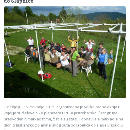
do Slapnice
U nedjelju, 26. travanja 2015. organizirana je velika radna akcija u
kojoj je sudjelovalo 28 planinara HPD-a Jastrebarsko. Šest grupa,
predvođenih markacistima, čistile su stazu i obnavljale markacije na
dionici Jaskanskog planinarskog puta od Japetića do slapa Brisalo u