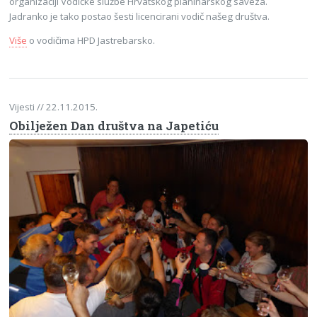
organizaciji Vodičke službe Hrvatskog planinarskog saveza.
Jadranko je tako postao šesti licencirani vodič našeg društva.
Više
o vodičima HPD Jastrebarsko.
Vijesti
// 22.11.2015.
Obilježen Dan društva na Japetiću