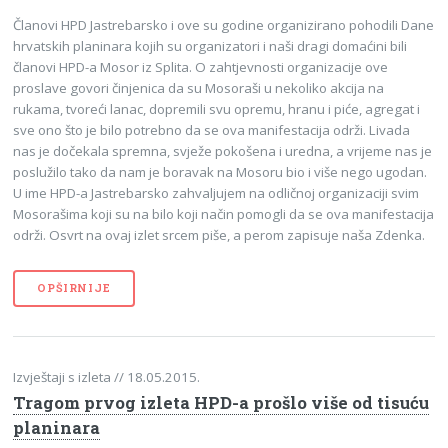
Članovi HPD Jastrebarsko i ove su godine organizirano pohodili Dane
hrvatskih planinara kojih su organizatori i naši dragi domaćini bili
članovi HPD-a Mosor iz Splita. O zahtjevnosti organizacije ove
proslave govori činjenica da su Mosoraši u nekoliko akcija na
rukama, tvoreći lanac, dopremili svu opremu, hranu i piće, agregat i
sve ono što je bilo potrebno da se ova manifestacija održi. Livada
nas je dočekala spremna, svježe pokošena i uredna, a vrijeme nas je
poslužilo tako da nam je boravak na Mosoru bio i više nego ugodan.
U ime HPD-a Jastrebarsko zahvaljujem na odličnoj organizaciji svim
Mosorašima koji su na bilo koji način pomogli da se ova manifestacija
održi. Osvrt na ovaj izlet srcem piše, a perom zapisuje naša Zdenka.
OPŠIRNIJE
Izvještaji s izleta
// 18.05.2015.
Tragom prvog izleta HPD-a prošlo više od tisuću
planinara