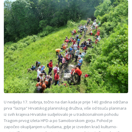
U nedjelju 17. svibnja, točno na dan kada je prije 140 godina održana
prva "laznja" Hrvatskog planinskog družtva, više od tisuću planinara
iz svih krajeva Hrvatske sudjelovalo je u tradicionalnom pohodu
Tragom prvog izleta HPD-a po Samoborskom gorju. Pohod je
započeo okupljanjem u Rudama, gdje je izveden kraći kulturno-