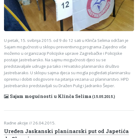
U petak, 15. svibnja 2015. od 9 do 12 sati u Klinča Selima
održan je
Sajam mogućnosti u sklopu preventivnog programa Zajedno više
možemo u organizaciji
Policijske uprave Zagrebačke i Policijske
postaje Jastrebarsko. Na sajmu mogućnosti djeci su se
predstavaljale udruge pa tako i Hrvatsko planinarsko društvo
Jastrebarako. U sklopu sajma djeca su mogla pogledati planinarsku
opremu i dobiti odogovore na pitanja vezana uz planinarstvo. HPD
Jastrebarsko predstavljali su Dražen Pulig i Jadranko Šeper.
Sajam mogućnosti u Klinča Selima
(15.05.2015.)
Radne akcije
// 26.04.2015.
Uređen Jaskanski planinarski put od Japetića