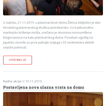
U subotu, 21.11.2015. u planinarskom domu Žitnica obilježen je dan
Hrvatskog planinarskog društva Jastrebarsko. Uz tradicionalno
martinjsko krštenje mošta, svečano je otvorena novouređena
blagovaonica na katu planinarskog doma. Poseban ugođaj na
Japetiću stvorile su prve pahulje snijega i 20 centimetara debeli
snježni pokrivač.
OPŠIRNIJE
Radne akcije
// 10.11.2015.
Postavljena nova ulazna vrata na domu