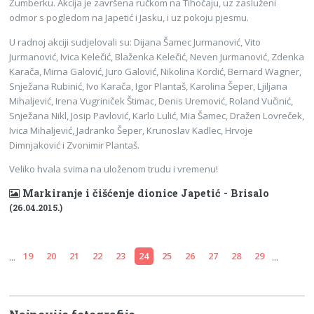
Žumberku. Akcija je završena ručkom na Tihočaju, uz zasluženi
odmor s pogledom na Japetić i Jasku, i uz pokoju pjesmu.
U radnoj akciji sudjelovali su: Dijana Šamec Jurmanović, Vito
Jurmanović, Ivica Kelečić, Blaženka Kelečić, Neven Jurmanović, Zdenka
Karača, Mirna Galović, Juro Galović, Nikolina Kordić, Bernard Wagner,
Snježana Rubinić, Ivo Karača, Igor Plantaš, Karolina Šeper, Ljiljana
Mihaljević, Irena Vugriniček Štimac, Denis Uremović, Roland Vučinić,
Snježana Nikl, Josip Pavlović, Karlo Lulić, Mia Šamec, Dražen Lovreček,
Ivica Mihaljević, Jadranko Šeper, Krunoslav Kadlec, Hrvoje
Dimnjaković i Zvonimir Plantaš.
Veliko hvala svima na uloženom trudu i vremenu!
Markiranje i čišćenje dionice Japetić - Brisalo
(26.04.2015.)
...
...
19
20
21
22
23
24
25
26
27
28
29