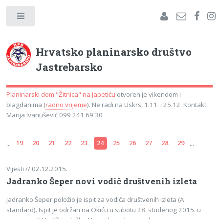
Hrvatsko planinarsko društvo
Jastrebarsko
Planinarski dom "Žitnica" na Japetiću
otvoren je vikendom i
blagdanima (
radno vrijeme
). Ne radi na Uskrs, 1.11. i 25.12. Kontakt:
Marija Ivanušević 099 241 69 30
...
...
19
20
21
22
23
24
25
26
27
28
29
Vijesti
// 02.12.2015.
Jadranko Šeper novi vodič društvenih izleta
Jadranko Šeper položio je ispit za vodiča društvenih izleta (A
standard). Ispit je održan na Okiću u subotu 28. studenog 2015. u