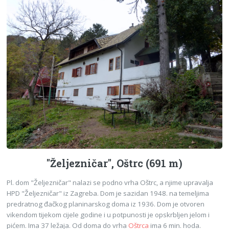
"Željezničar", Oštrc (691 m)
Pl. dom "Željezničar" nalazi se podno vrha Oštrc, a njime upravalja
HPD "Željezničar" iz Zagreba. Dom je sazidan 1948. na temeljima
predratnog đačkog planinarskog doma iz 1936. Dom je otvoren
vikendom tijekom cijele godine i u potpunosti je opskrbljen jelom i
pićem. Ima 37 ležaja. Od doma do vrha
Oštrca
ima 6 min. hoda.