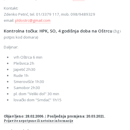
Kontakt:
Zdenko Petrić, tel. 01/3379 117, mob. 098/9489329
email:
pldostrc@gmail.com
Kontrolna točka: HPK, SO, 4 godišnja doba na Oštrcu
(žig i
potpis kod domara)
Daljinar:
vrh Oštrca 6 min
Plešivica 2h
Japetić 2h30
Rude 1h
Smerovišće 1h30
Samobor 2h30
pl. dom "Veliki dol" 30 min
lovački dom "Srndać" 1h15
Objavljeno: 28.02.2006. | Posljednja promjena: 20.03.2021.
Prijavite nepotpune ili netočne informacije