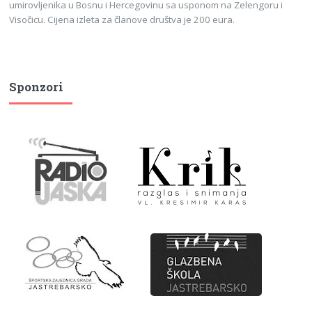
umirovljenika u Bosnu i Hercegovinu sa usponom na Zelengoru i
Visočicu. Cijena izleta za članove društva je 200 eura.
Sponzori