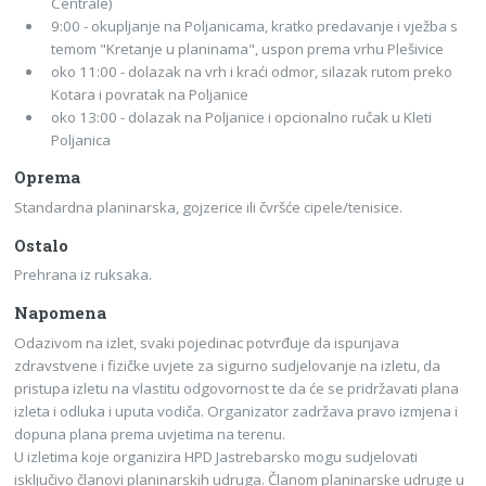
Centrale)
9:00 - okupljanje na Poljanicama, kratko predavanje i vježba s
temom "Kretanje u planinama", uspon prema vrhu Plešivice
oko 11:00 - dolazak na vrh i kraći odmor, silazak rutom preko
Kotara i povratak na Poljanice
oko 13:00 - dolazak na Poljanice i opcionalno ručak u Kleti
Poljanica
Oprema
Standardna planinarska, gojzerice ili čvršće cipele/tenisice.
Ostalo
Prehrana iz ruksaka.
Napomena
Odazivom na izlet, svaki pojedinac potvrđuje da ispunjava
zdravstvene i fizičke uvjete za sigurno sudjelovanje na izletu, da
pristupa izletu na vlastitu odgovornost te da će se pridržavati plana
izleta i odluka i uputa vodiča. Organizator zadržava pravo izmjena i
dopuna plana prema uvjetima na terenu.
U izletima koje organizira HPD Jastrebarsko mogu sudjelovati
isključivo članovi planinarskih udruga. Članom planinarske udruge u