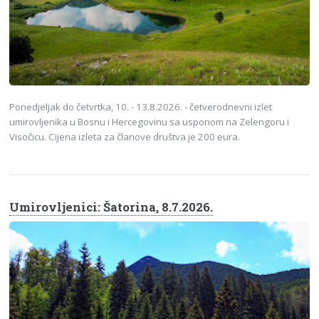
Ponedjeljak do četvrtka, 10. - 13.8.2026. - četverodnevni izlet
umirovljenika u Bosnu i Hercegovinu sa usponom na Zelengoru i
Visočicu. Cijena izleta za članove društva je 200 eura.
Umirovljenici: Šatorina, 8.7.2026.