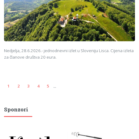
Nedjelja, 28.6.2026.- jednodnevni izlet u Sloveniju Lisca. Cijena izleta
za članove društva 20 eura.
...
1
2
3
4
5
Sponzori