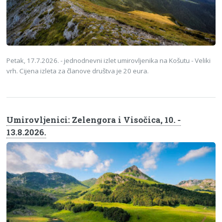
Petak, 17.7.2026. - jednodnevni izlet umirovljenika na Košutu - Veliki
vrh. Cijena izleta za članove društva je 20 eura.
Umirovljenici: Zelengora i Visočica, 10. -
13.8.2026.