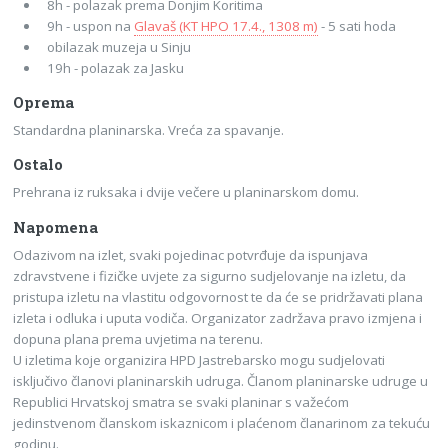
8h - polazak prema Donjim Koritima
9h - uspon na
Glavaš (KT HPO 17.4., 1308 m)
- 5 sati hoda
obilazak muzeja u Sinju
19h - polazak za Jasku
Oprema
Standardna planinarska. Vreća za spavanje.
Ostalo
Prehrana iz ruksaka i dvije večere u planinarskom domu.
Napomena
Odazivom na izlet, svaki pojedinac potvrđuje da ispunjava
zdravstvene i fizičke uvjete za sigurno sudjelovanje na izletu, da
pristupa izletu na vlastitu odgovornost te da će se pridržavati plana
izleta i odluka i uputa vodiča. Organizator zadržava pravo izmjena i
dopuna plana prema uvjetima na terenu.
U izletima koje organizira HPD Jastrebarsko mogu sudjelovati
isključivo članovi planinarskih udruga. Članom planinarske udruge u
Republici Hrvatskoj smatra se svaki planinar s važećom
jedinstvenom članskom iskaznicom i plaćenom članarinom za tekuću
godinu.