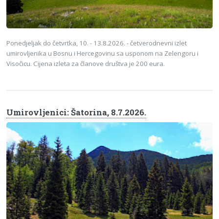
Ponedjeljak do četvrtka, 10. - 13.8.2026. - četverodnevni izlet
umirovljenika u Bosnu i Hercegovinu sa usponom na Zelengoru i
Visočicu. Cijena izleta za članove društva je 200 eura.
Umirovljenici: Šatorina, 8.7.2026.