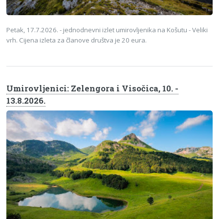
Petak, 17.7.2026. - jednodnevni izlet umirovljenika na Košutu - Veliki
vrh. Cijena izleta za članove društva je 20 eura.
Umirovljenici: Zelengora i Visočica, 10. -
13.8.2026.