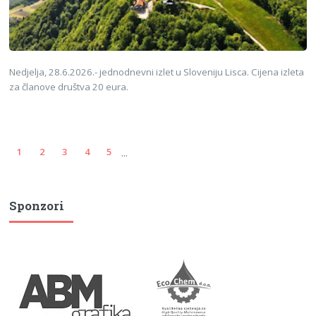
Nedjelja, 28.6.2026.- jednodnevni izlet u Sloveniju Lisca. Cijena izleta
za članove društva 20 eura.
...
1
2
3
4
5
Sponzori