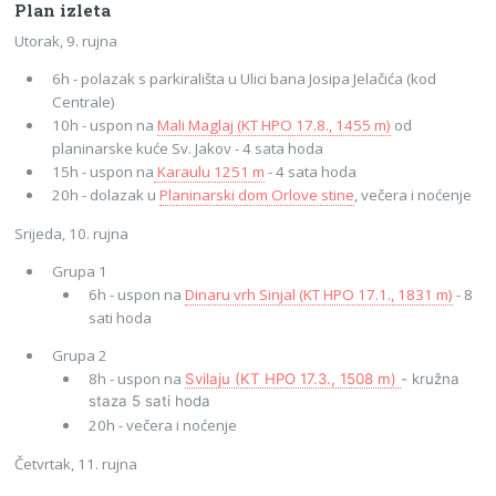
Plan izleta
Utorak, 9. rujna
6h - polazak s parkirališta u Ulici bana Josipa Jelačića (kod
Centrale)
10h - uspon na
Mali Maglaj (KT HPO 17.8., 1455 m)
od
planinarske kuće Sv. Jakov - 4 sata hoda
15h - uspon na
Karaulu 1251 m
- 4 sata hoda
20h - dolazak u
Planinarski dom Orlove stine
, večera i noćenje
Srijeda, 10. rujna
Grupa 1
6h - uspon na
Dinaru vrh Sinjal (KT HPO 17.1., 1831 m)
- 8
sati hoda
Grupa 2
8h - uspon na
Svilaju (KT HPO 17.3., 1508 m)
- kružna
staza 5 sati hoda
20h - večera i noćenje
Četvrtak, 11. rujna