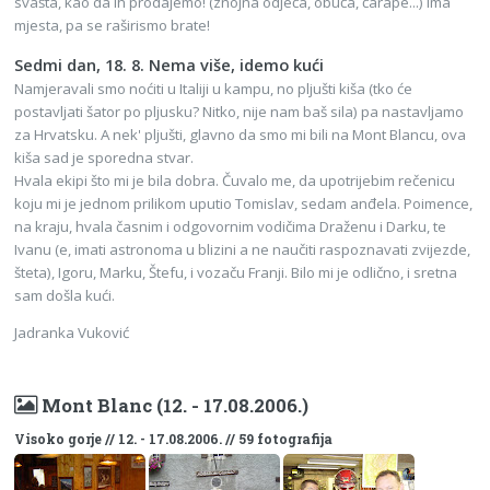
svašta, kao da ih prodajemo! (znojna odjeća, obuća, čarape...) Ima
mjesta, pa se raširismo brate!
Sedmi dan, 18. 8. Nema više, idemo kući
Namjeravali smo noćiti u Italiji u kampu, no pljušti kiša (tko će
postavljati šator po pljusku? Nitko, nije nam baš sila) pa nastavljamo
za Hrvatsku. A nek' pljušti, glavno da smo mi bili na Mont Blancu, ova
kiša sad je sporedna stvar.
Hvala ekipi što mi je bila dobra. Čuvalo me, da upotrijebim rečenicu
koju mi je jednom prilikom uputio Tomislav, sedam anđela. Poimence,
na kraju, hvala časnim i odgovornim vodičima Draženu i Darku, te
Ivanu (e, imati astronoma u blizini a ne naučiti raspoznavati zvijezde,
šteta), Igoru, Marku, Štefu, i vozaču Franji. Bilo mi je odlično, i sretna
sam došla kući.
Jadranka Vuković
Mont Blanc (12. - 17.08.2006.)
Visoko gorje // 12. - 17.08.2006. // 59 fotografija