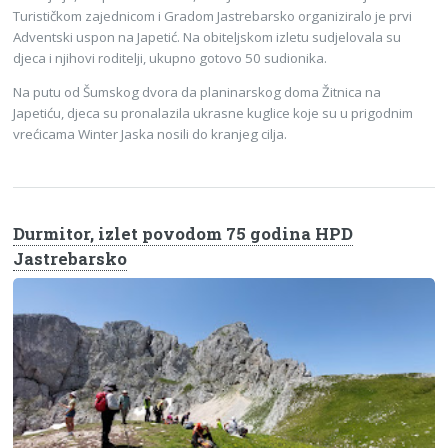
Turističkom zajednicom i Gradom Jastrebarsko organiziralo je prvi
Adventski uspon na Japetić. Na obiteljskom izletu sudjelovala su
djeca i njihovi roditelji, ukupno gotovo 50 sudionika.
Na putu od Šumskog dvora da planinarskog doma Žitnica na
Japetiću, djeca su pronalazila ukrasne kuglice koje su u prigodnim
vrećicama Winter Jaska nosili do kranjeg cilja.
Durmitor, izlet povodom 75 godina HPD
Jastrebarsko