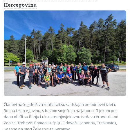
Hercegovinu
Članovi našeg društva realizirali su sadržajan petodnevni izlet u
Bosnu i Hercegovinu, s bazom smještaja na Jahorini. Tijekom pet
dana obišli su Banju Luku, srednjovjekovnu tvrđavu Vranduk kod
Zenice, Trebević, Romaniju, špilju Orlovaču, Jahorinu, Treskavicu,
Kazane na rijeci Željeznici te Sarajevo.