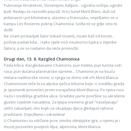
Putovanje Hrvatskom, Slovenijom, Italijom... ugodna vožnja, ugodni
ljudi. Redaju se raznoliki pejzaži. Kroz tunel Mont Blanc, duži od
jedanaest i pol kilometara, ulazimo u Francusku, smještamo se u
kampu Les Rosieres pokraj Chamonixa. Sviđa mi se gdje smo to
došli!
Ne znam postavljati šator (nikad nisam!), nisam baš od koristi...
počinje padati kiša... i tako cijele noći neumorno lupka u stijenke
šatora, a mi se nadamo da neće promočiti.
Drugi dan, 13. 8. Razgled Chamonixa
Pada kišica. Razgledavamo Chamonix, pun hotela, pun turista svih
rasa, pun dućana planinarske opreme... Chamonix je na tisuću
metara nadmorske visine, iz njega se divno vidi vrh Mont Blanca.
Chamonixom teče brza alpska rječica tirkizne boje. U središtu grada
je spomenik posvećen prvim osvajačima Mont Blanca. Po njima nosi
naziv i središnja gradska ulica. Gradske javne površine su ukrašene
gustim cvjetnim nasadima. Za lijepa vremena grad "naseljavaju"
ulični zabavljači, oko kojih se okupljaju djeca gledajući njihove
predstave. Dopušteno i odraslima!
U Chamonixu su održane prve zimske olimpijske igre, u njemu je i
muzej posvećen povijesti Alpa, alpinizma, Mont Blanca.