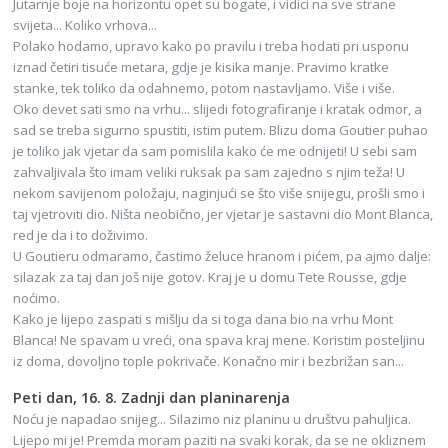
Jutarnje boje na horizontu opet su bogate, i vidici na sve strane
svijeta... Koliko vrhova...
Polako hodamo, upravo kako po pravilu i treba hodati pri usponu
iznad četiri tisuće metara, gdje je kisika manje. Pravimo kratke
stanke, tek toliko da odahnemo, potom nastavljamo. Više i više.
Oko devet sati smo na vrhu... slijedi fotografiranje i kratak odmor, a
sad se treba sigurno spustiti, istim putem. Blizu doma Goutier puhao
je toliko jak vjetar da sam pomislila kako će me odnijeti! U sebi sam
zahvaljivala što imam veliki ruksak pa sam zajedno s njim teža! U
nekom savijenom položaju, naginjući se što više snijegu, prošli smo i
taj vjetroviti dio. Ništa neobično, jer vjetar je sastavni dio Mont Blanca,
red je da i to doživimo.
U Goutieru odmaramo, častimo želuce hranom i pićem, pa ajmo dalje:
silazak za taj dan još nije gotov. Kraj je u domu Tete Rousse, gdje
noćimo.
Kako je lijepo zaspati s mišlju da si toga dana bio na vrhu Mont
Blanca! Ne spavam u vreći, ona spava kraj mene. Koristim posteljinu
iz doma, dovoljno tople pokrivače. Konačno mir i bezbrižan san...
Peti dan, 16. 8. Zadnji dan planinarenja
Noću je napadao snijeg... Silazimo niz planinu u društvu pahuljica.
Lijepo mi je! Premda moram paziti na svaki korak, da se ne okliznem