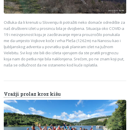
Odluka da li krenuti u Sloveniju ili potražiti neko domaće odredište za
naš društveni izlet u prosincu bila je dvojbena. Situacija oko COVID-a
19 i neizvjesnost koju je zaoštravanje mjera prouzročilo ponukala
me da umjesto Vojkove koče i vrha Pleša (1262m) na Nanosu kao i
ljubljanskog adventa u povratku ipak planiram izlet na Južnom
Velebitu. Svi koji ste bili dio izleta vjerujem da ste pratili prognozu
koja nam do petka nije bila naklonjena. Srećom, po ne znam koji put,
naša se odlučnost da ne ostanemo kod kuće isplatila.
Vražji prolaz kroz kišu