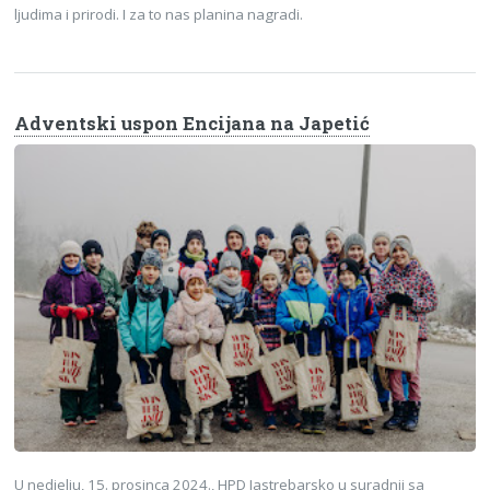
ljudima i prirodi. I za to nas planina nagradi.
Adventski uspon Encijana na Japetić
U nedjelju, 15. prosinca 2024., HPD Jastrebarsko u suradnji sa