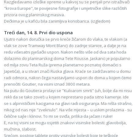
Razgledavamo izloške opreme u kakvoj su se penjali prvi istraživači
"krova Europe", te povijesne fotografije i umjetničke slike različitih
prizora ovog planinskog masiva.
Dečkima je u kafiću bila zanimljiva konobarica. (izgledom)
Treći dan, 14. 8. Prvi dio uspona
Ujutro nakon doručka se prvo kreće žičarom do vlaka, te vlakom (a
vlak se zove Tramway Mont Blanc) do zadnje stanice, a dalje je na
redu višesatni pješački uspon. Nakon nešto više od dva sata hoda
dolazimo do planinarskog doma Tete Rousse. Jaskanci je popularno
od milja zovu Teta Ruža (prema planetarno poznatoj domaćici s
Japetića), a u stvari znači Ruska glava. Kraće se zadržavamo u domu
radi odmora, nakon čega nastavljamo uspon do doma u kojem ćemo
prenoćiti: Goutier, na visini iznad 3800 metara.
Na putu do Goutiera prolayi se "Kuloarom smrti" (uh, bolje da mi nisu
rekli da se tako zove!) u kojem neprestano pada sitno kamenje. Ide
se s alpinističkim kacigama na glavi radi osiguranja. Ma ništa strašno,
nikog od nas nije "zveknulo". Na više mjesta – u uskim prolazima - su
čelične sajle i klinovi. To mi se sviđa, prilika da jačam i ruke!
E, na toj visini se mogu osjetiti znakovi visinske bolesti: glavobolja,
mučnina, slabost.
Srećom, postoje tablete protiv visinske bolesti koje te teškoće