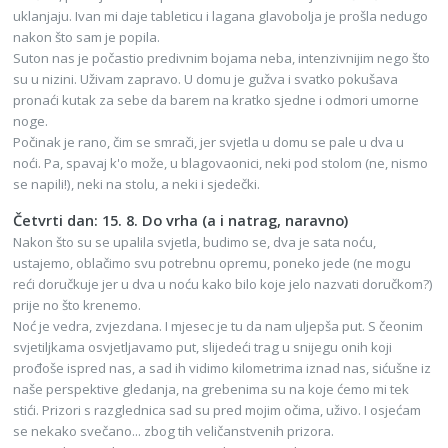
uklanjaju. Ivan mi daje tableticu i lagana glavobolja je prošla nedugo
nakon što sam je popila.
Suton nas je počastio predivnim bojama neba, intenzivnijim nego što
su u nizini. Uživam zapravo. U domu je gužva i svatko pokušava
pronaći kutak za sebe da barem na kratko sjedne i odmori umorne
noge.
Počinak je rano, čim se smrači, jer svjetla u domu se pale u dva u
noći. Pa, spavaj k'o može, u blagovaonici, neki pod stolom (ne, nismo
se napili!), neki na stolu, a neki i sjedečki.
Četvrti dan: 15. 8. Do vrha (a i natrag, naravno)
Nakon što su se upalila svjetla, budimo se, dva je sata noću,
ustajemo, oblačimo svu potrebnu opremu, poneko jede (ne mogu
reći doručkuje jer u dva u noću kako bilo koje jelo nazvati doručkom?)
prije no što krenemo.
Noć je vedra, zvjezdana. I mjesec je tu da nam uljepša put. S čeonim
svjetiljkama osvjetljavamo put, slijedeći trag u snijegu onih koji
prođoše ispred nas, a sad ih vidimo kilometrima iznad nas, sićušne iz
naše perspektive gledanja, na grebenima su na koje ćemo mi tek
stići. Prizori s razglednica sad su pred mojim očima, uživo. I osjećam
se nekako svečano... zbog tih veličanstvenih prizora.