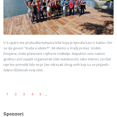
U 6 ujutro me probudila tutnjava kiše koja je lijevala kao iz kabla i čini
se da govori "Kuda vi idete?!". Mi idemo u Vražji prolaz. Vodim
Encijane, male planinare i njihove roditelje. Napokon smo nakon
godinu i pol uspjeli organizirati izlet autobusom. Iako interes za izlet
nije bio prevelik bilo mi je žao otkazati zbog onih koji su se prijavili i
željno iščekivali ovaj izlet.
...
1
2
3
4
5
Sponzori