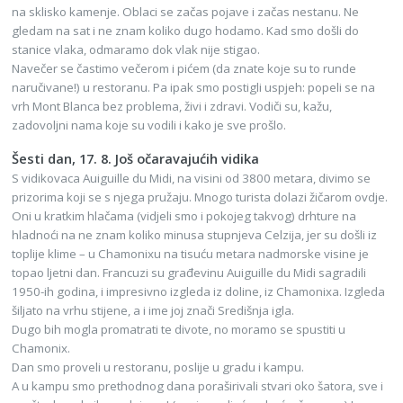
na sklisko kamenje. Oblaci se začas pojave i začas nestanu. Ne
gledam na sat i ne znam koliko dugo hodamo. Kad smo došli do
stanice vlaka, odmaramo dok vlak nije stigao.
Navečer se častimo večerom i pićem (da znate koje su to runde
naručivane!) u restoranu. Pa ipak smo postigli uspjeh: popeli se na
vrh Mont Blanca bez problema, živi i zdravi. Vodiči su, kažu,
zadovoljni nama koje su vodili i kako je sve prošlo.
Šesti dan, 17. 8. Još očaravajućih vidika
S vidikovaca Auiguille du Midi, na visini od 3800 metara, divimo se
prizorima koji se s njega pružaju. Mnogo turista dolazi žičarom ovdje.
Oni u kratkim hlačama (vidjeli smo i pokojeg takvog) drhture na
hladnoći na ne znam koliko minusa stupnjeva Celzija, jer su došli iz
toplije klime – u Chamonixu na tisuću metara nadmorske visine je
topao ljetni dan. Francuzi su građevinu Auiguille du Midi sagradili
1950-ih godina, i impresivno izgleda iz doline, iz Chamonixa. Izgleda
šiljato na vrhu stijene, a i ime joj znači Središnja igla.
Dugo bih mogla promatrati te divote, no moramo se spustiti u
Chamonix.
Dan smo proveli u restoranu, poslije u gradu i kampu.
A u kampu smo prethodnog dana poraširivali stvari oko šatora, sve i