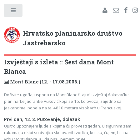
Hrvatsko planinarsko društvo
Jastrebarsko
Izvještaji s izleta :: Šest dana Mont
Blanca
Mont Blanc (12. - 17.08.2006.)
Doživite ugođaj uspona na Mont Blanc čitajući izvještaj đakovačke
planinarke Jadranke Vuković koja se 15. kolovoza, zajedno sa
jaskancima, popela na taj 4810 metara visok vrh u Francuskoj.
Prvi dan, 12. 8. Putovanje, dolazak
Ujutro upoznajem ljude s kojima ću provesti tjedan. U sigurnim sam
rukama, u ekipi su dvojica školovanih vodiča, koji su, čujem, bili na
vrhu Mont Blanca, a i da nisu, nemam brige.