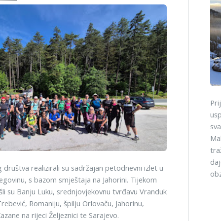
Pri
usp
sva
Mal
tra
daj
 društva realizirali su sadržajan petodnevni izlet u
obz
egovinu, s bazom smještaja na Jahorini. Tijekom
šli su Banju Luku, srednjovjekovnu tvrđavu Vranduk
rebević, Romaniju, špilju Orlovaču, Jahorinu,
azane na rijeci Željeznici te Sarajevo.