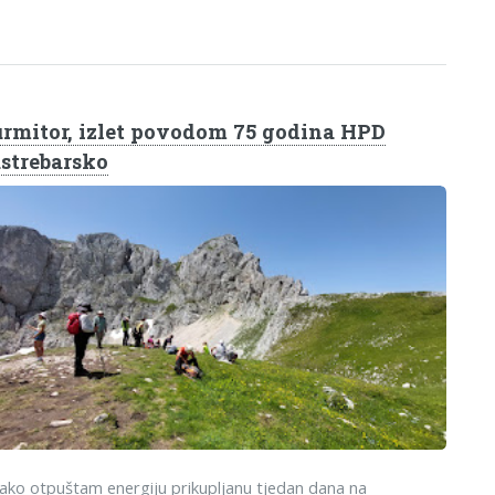
rmitor, izlet povodom 75 godina HPD
strebarsko
ako otpuštam energiju prikupljanu tjedan dana na