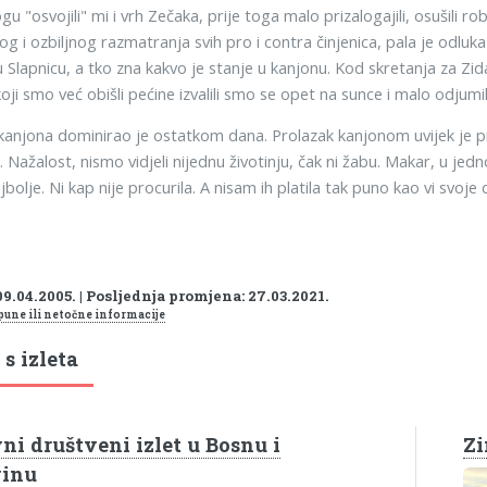
 "osvojili" mi i vrh Zečaka, prije toga malo prizalogajili, osušili ro
i ozbiljnog razmatranja svih pro i contra činjenica, pala je odluka
 Slapnicu, a tko zna kakvo je stanje u kanjonu. Kod skretanja za Zi
koji smo već obišli pećine izvalili smo se opet na sunce i malo odjumil
kanjona dominirao je ostatkom dana. Prolazak kanjonom uvijek je pr
. Nažalost, nismo vidjeli nijednu životinju, čak ni žabu. Makar, u jed
bolje. Ni kap nije procurila. A nisam ih platila tak puno kao vi svoje d
09.04.2005. | Posljednja promjena: 27.03.2021.
pune ili netočne informacije
 s izleta
i društveni izlet u Bosnu i
Zi
vinu