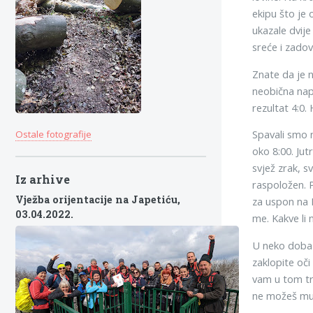
ekipu što je 
ukazale dvije
sreće i zadovo
Znate da je n
neobična nape
rezultat 4:0. H
Spavali smo n
Ostale fotografije
oko 8:00. Jut
svjež zrak, s
Iz arhive
raspoložen. P
Vježba orijentacije na Japetiću,
za uspon na B
03.04.2022.
me. Kakve li 
U neko doba d
zaklopite oči
vam u tom tre
ne možeš mu z