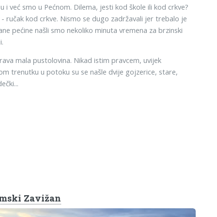
bu i već smo u Pećnom. Dilema, jesti kod škole ili kod crkve?
 - ručak kod crkve. Nismo se dugo zadržavali jer trebalo je
dane pećine našli smo nekoliko minuta vremena za brzinski
i.
ava mala pustolovina. Nikad istim pravcem, uvijek
nom trenutku u potoku su se našle dvije gojzerice, stare,
ečki...
mski Zavižan