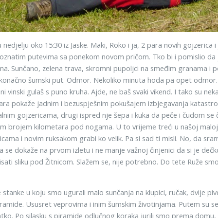
 nedjelju oko 15:30 iz Jaske. Maki, Roko i ja, 2 para novih gojzerica
poznatim putevima sa ponekom novom pričom. Tko bi i pomislio da j
a. Sunčano, zelena trava, skromni pupoljci na smeđim granama i poko
onačno šumski put. Odmor. Nekoliko minuta hoda pa opet odmor. Ta
ini vinski gulaš s puno kruha. Ajde, ne baš svaki vikend. I tako su n
ara pokaže jadnim i bezuspješnim pokušajem izbjegavanja katastrofe 
lnim gojzericama, drugi ispred nje šepa i kuka da peče i čudom se 
im brojem kilometara pod nogama. U to vrijeme treći u našoj maloj 
cama i novim ruksakom grabi ko velik. Pa si sad ti misli. No, da sra
 da se dokaže na prvom izletu i ne manje važnoj činjenici da si je de
sati sliku pod Žitnicom. Slažem se, nije potrebno. Do tete Ruže smo o
stanke u koju smo ugurali malo sunčanja na klupici, ručak, dvije pive
iramide. Ususret veprovima i inim šumskim životinjama. Putem su se i
atko. Po silasku s piramide odlučnog koraka jurili smo prema domu, 