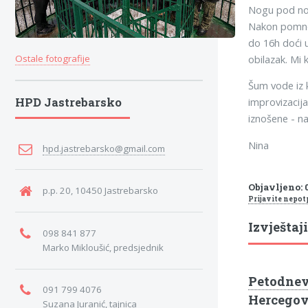
Nogu pod nogu
Nakon pomnog 
do 16h doći u
obilazak. Mi 
Ostale fotografije
Šum vode iz 
improvizacija
HPD Jastrebarsko
iznošene - naj
Nina
hpd.jastrebarsko@gmail.com
Objavljeno: 
p.p. 20, 10450 Jastrebarsko
Prijavite nepot
Izvještaji
098 841 877
Marko Mikloušić, predsjednik
Petodnevn
091 799 4076
Hercego
Suzana Juranić, tajnica