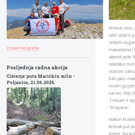
Krenuli smo u
izlet dobro 
teškim nogam
Ostale fotografije
makadama i k
vikend jede f
nekoliko met
Posljednja radna akcija
dobrim zahva
Čišćenje puta Marićkin mlin -
baš jako mal
Poljanice,
21.06.2026.
novim gojzeri
naravi, želji
Trebam li opi
"Krepana".
Nakon kratke 
krenuli put p
lovine. Na kr