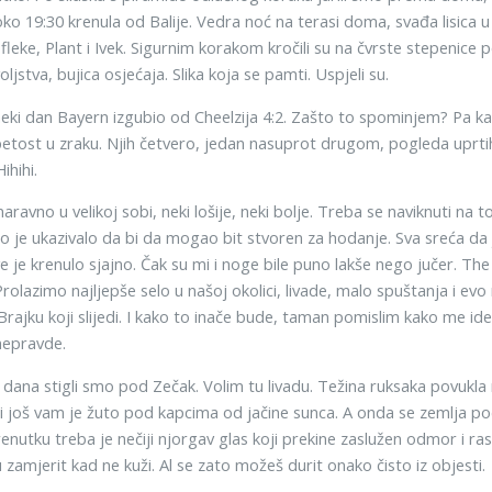
oko 19:30 krenula od Balije. Vedra noć na terasi doma, svađa lisica 
 fleke, Plant i Ivek. Sigurnim korakom kročili su na čvrste stepenice p
ljstva, bujica osjećaja. Slika koja se pamti. Uspjeli su.
eki dan Bayern izgubio od Cheelzija 4:2. Zašto to spominjem? Pa kao
tost u zraku. Njih četvero, jedan nasuprot drugom, pogleda uprtih u 
ihihi.
aravno u velikoj sobi, neki lošije, neki bolje. Treba se naviknuti na
ro je ukazivalo da bi da mogao bit stvoren za hodanje. Sva sreća da 
ve je krenulo sjajno. Čak su mi i noge bile puno lakše nego jučer. Th
rolazimo najljepše selo u našoj okolici, livade, malo spuštanja i ev
rajku koji slijedi. I kako to inače bude, taman pomislim kako me ide 
nepravde.
ana stigli smo pod Zečak. Volim tu livadu. Težina ruksaka povukla 
 i još vam je žuto pod kapcima od jačine sunca. A onda se zemlja poč
nutku treba je nečiji njorgav glas koji prekine zaslužen odmor i raspr
amjerit kad ne kuži. Al se zato možeš durit onako čisto iz objesti.