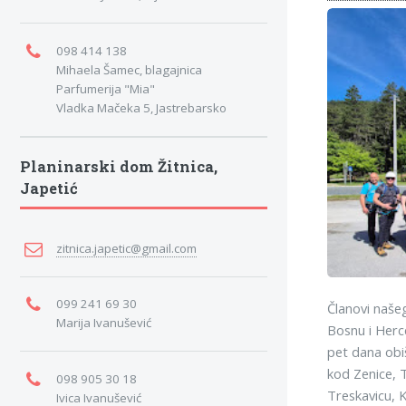
098 414 138
Mihaela Šamec, blagajnica
Parfumerija "Mia"
Vladka Mačeka 5, Jastrebarsko
Planinarski dom Žitnica,
Japetić
zitnica.japetic@gmail.com
099 241 69 30
Članovi našeg
Marija Ivanušević
Bosnu i Herc
pet dana obi
kod Zenice, T
098 905 30 18
Treskavicu, K
Ivica Ivanušević