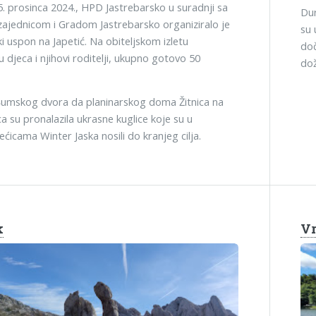
5. prosinca 2024., HPD Jastrebarsko u suradnji sa
Dur
zajednicom i Gradom Jastrebarsko organiziralo je
su 
i uspon na Japetić. Na obiteljskom izletu
doč
u djeca i njihovi roditelji, ukupno gotovo 50
dož
umskog dvora da planinarskog doma Žitnica na
ca su pronalazila ukrasne kuglice koje su u
ćicama Winter Jaska nosili do kranjeg cilja.
k
Vr