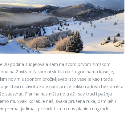
je 20 godina sudjelovala sam na svom prvom zimskom
onu na Zavižan. Nisam ni slutila da ću godinama kasnije,
kim novim usponom proživljavati isto veselje kao i tada.
o je stvari u životu koje nam pruže toliko radosti bez da išta
že zauzvrat. Planina nas ništa ne traži, sav trud i pažnju
emo mi. Svaki korak je naš, svaka pružena ruka, osmijeh i
ir prema ljudima i prirodi. I za to nas planina nagradi.