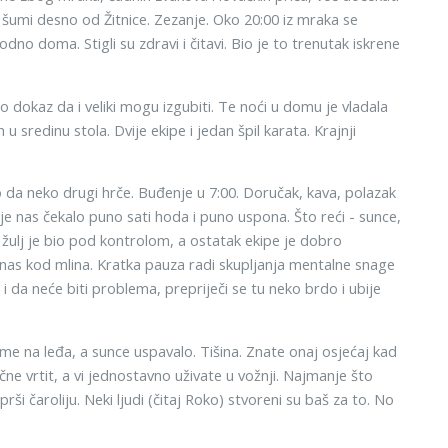
u šumi desno od Žitnice. Zezanje. Oko 20:00 iz mraka se
odno doma. Stigli su zdravi i čitavi. Bio je to trenutak iskrene
 dokaz da i veliki mogu izgubiti. Te noći u domu je vladala
sredinu stola. Dvije ekipe i jedan špil karata. Krajnji
 to da neko drugi hrče. Buđenje u 7:00. Doručak, kava, polazak
je nas čekalo puno sati hoda i puno uspona. Što reći - sunce,
e žulj je bio pod kontrolom, a ostatak ekipe je dobro
o nas kod mlina. Kratka pauza radi skupljanja mentalne snage
i da neće biti problema, prepriječi se tu neko brdo i ubije
me na leđa, a sunce uspavalo. Tišina. Znate onaj osjećaj kad
ne vrtit, a vi jednostavno uživate u vožnji. Najmanje što
ši čaroliju. Neki ljudi (čitaj Roko) stvoreni su baš za to. No