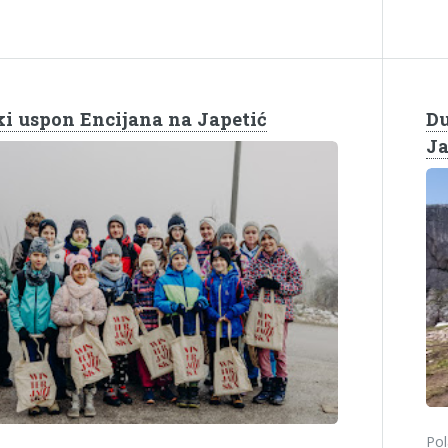
i uspon Encijana na Japetić
Du
Ja
Pol