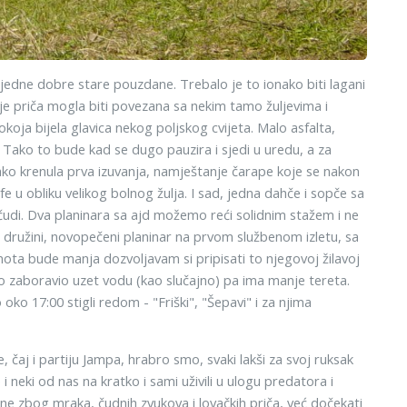
 i jedne dobre stare pouzdane. Trebalo je to ionako biti lagani
e priča mogla biti povezana sa nekim tamo žuljevima i
ja bijela glavica nekog poljskog cvijeta. Malo asfalta,
ko to bude kad se dugo pauzira i sjedi u uredu, a za
ekako krenula prva izuvanja, namještanje čarape koje se nakon
u obliku velikog bolnog žulja. I sad, jedna dahče i sopče sa
čudi. Dva planinara sa ajd možemo reći solidnim stažem i ne
družini, novopečeni planinar na prvom službenom izletu, sa
mota bude manja dozvoljavam si pripisati to njegovoj žilavoj
čko zaboravio uzet vodu (kao slučajno) pa ima manje tereta.
ko 17:00 stigli redom - "Friški", "Šepavi" i za njima
, čaj i partiju Jampa, hrabro smo, svaki lakši za svoj ruksak
 neki od nas na kratko i sami uživili u ulogu predatora i
ne zbog mraka, čudnih zvukova i lovačkih priča, već dočekati