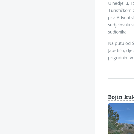
U nedjelju, 1
Turističkom 
prvi Adventsk
sudjelovala s
sudionika.
Na putu od Š
Japetiću, dje
prigodnim vre
Bojin ku