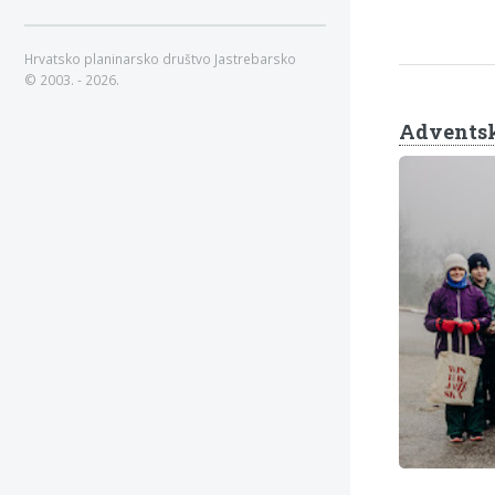
Hrvatsko planinarsko društvo Jastrebarsko
© 2003. - 2026.
Adventsk