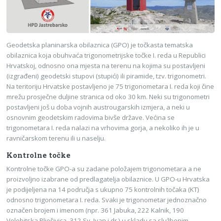
Geodetska planinarska obilaznica (GPO) je točkasta tematska
obilaznica koja obuhvaća trigonometrijske točke I. reda u Republici
Hrvatskoj, odnosno ona mjesta na terenu na kojima su postavljeni
(izgrađeni) geodetski stupovi (stupići) ili piramide, tzv. trigonometri.
Na teritoriju Hrvatske postavljeno je 75 trigonometara I. reda koji čine
mrežu prosječne duljine stranica od oko 30 km. Neki su trigonometri
postavljeni još u doba vojnih austrougarskih izmjera, a neki u
osnovnim geodetskim radovima bivše države. Većina se
trigonometara I. reda nalazi na vrhovima gorja, a nekoliko ih je u
ravničarskom terenu ili u naselju.
Kontrolne točke
Kontrolne točke GPO-a su zadane položajem trigonometara a ne
proizvoljno izabrane od predlagatelja obilaznice. U GPO-u Hrvatska
je podijeljena na 14 područja s ukupno 75 kontrolnih točaka (KT)
odnosno trigonometara I. reda. Svaki je trigonometar jednoznačno
označen brojem i imenom (npr. 361 Jabuka, 222 Kalnik, 190
Velebitska Plješivica, 312 Sv. Ivan i dr.) u skladu sa službenim