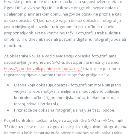
Hrvatske planinarske obilaznice na kojima su postavljeni metalni
žigovi HPS-a. Ako se žig HPO-a ili neke druge obilaznice nalazi u
udaljenom planinarskom domu, njegov se otisak ne priznaje kao
dokaz obilaska KT! Jednako je valjan dokaz obilaska i fotografija
jasno vidljivog obilaznika uz trigonometrijsku točku ili uz neki
prepoznatljiv objekt na kontrolnoj točki. Fotografiju treba uložiti u
omotnicu ili u dnevnik i poslati poštom a digitalnu fotografiju poslati
e-poštom.
Za obilaznike koji žele voditi evidenciju obilaska fotografijama
uspostavljen je e-dnevnik GPO-a, dostupan na mrežnoj stranici
https://gpo-dnevnik.planinarski-portal.org/
i na koji se potrebno
registrirati/prijaviti a potom unositi svoje fotografije s KT-a.
Osoba koja dokazuje obilazak fotografijom mora biti jasno
vidljiva i prepoznatljiva, snimljena uz nedvojbeno obilježje
kontrolne točke (trigonometrijska točka, telekomunikacijski
toranj, crkva, utvrda i sl.).
Priznat će se dokazna fotografija s najviše tri (3) osobe.
Posjet kontrolnim točkama koje su zajedničke GPO-u i HPO-u (njih
33) dokazuje se otiscima žigova ili isključivo digitalnim fotografijama
na temelju kojih će biti moguće odrediti nadnevak obilaska. Dakle,