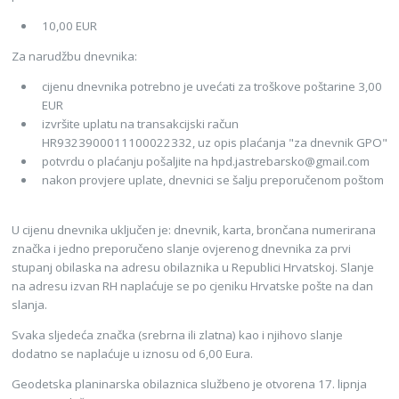
10,00 EUR
Za narudžbu dnevnika:
cijenu dnevnika potrebno je uvećati za troškove poštarine 3,00
EUR
izvršite uplatu na transakcijski račun
HR9323900011100022332, uz opis plaćanja "za dnevnik GPO"
potvrdu o plaćanju pošaljite na hpd.jastrebarsko@gmail.com
nakon provjere uplate, dnevnici se šalju preporučenom poštom
U cijenu dnevnika uključen je: dnevnik, karta, brončana numerirana
značka i jedno preporučeno slanje ovjerenog dnevnika za prvi
stupanj obilaska na adresu obilaznika u Republici Hrvatskoj. Slanje
na adresu izvan RH naplaćuje se po cjeniku Hrvatske pošte na dan
slanja.
Svaka sljedeća značka (srebrna ili zlatna) kao i njihovo slanje
dodatno se naplaćuje u iznosu od 6,00 Eura.
Geodetska planinarska obilaznica službeno je otvorena 17. lipnja