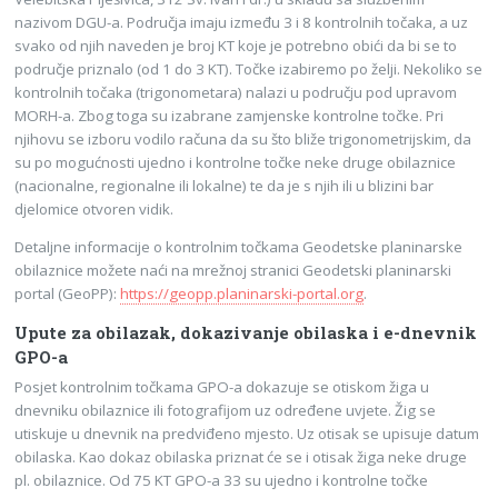
nazivom DGU-a. Područja imaju između 3 i 8 kontrolnih točaka, a uz
svako od njih naveden je broj KT koje je potrebno obići da bi se to
područje priznalo (od 1 do 3 KT). Točke izabiremo po želji. Nekoliko se
kontrolnih točaka (trigonometara) nalazi u području pod upravom
MORH-a. Zbog toga su izabrane zamjenske kontrolne točke. Pri
njihovu se izboru vodilo računa da su što bliže trigonometrijskim, da
su po mogućnosti ujedno i kontrolne točke neke druge obilaznice
(nacionalne, regionalne ili lokalne) te da je s njih ili u blizini bar
djelomice otvoren vidik.
Detaljne informacije o kontrolnim točkama Geodetske planinarske
obilaznice možete naći na mrežnoj stranici Geodetski planinarski
portal (GeoPP):
https://geopp.planinarski-portal.org
.
Upute za obilazak, dokazivanje obilaska i e-dnevnik
GPO-a
Posjet kontrolnim točkama GPO-a dokazuje se otiskom žiga u
dnevniku obilaznice ili fotografijom uz određene uvjete. Žig se
utiskuje u dnevnik na predviđeno mjesto. Uz otisak se upisuje datum
obilaska. Kao dokaz obilaska priznat će se i otisak žiga neke druge
pl. obilaznice. Od 75 KT GPO-a 33 su ujedno i kontrolne točke