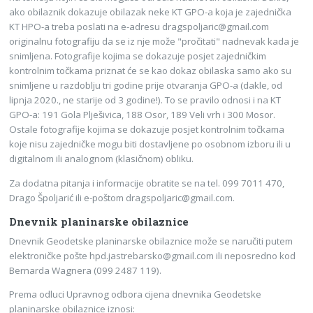
ako obilaznik dokazuje obilazak neke KT GPO-a koja je zajednička
KT HPO-a treba poslati na e-adresu dragspoljaric@gmail.com
originalnu fotografiju da se iz nje može "pročitati" nadnevak kada je
snimljena. Fotografije kojima se dokazuje posjet zajedničkim
kontrolnim točkama priznat će se kao dokaz obilaska samo ako su
snimljene u razdoblju tri godine prije otvaranja GPO-a (dakle, od
lipnja 2020., ne starije od 3 godine!). To se pravilo odnosi i na KT
GPO-a: 191 Gola Plješivica, 188 Osor, 189 Veli vrh i 300 Mosor.
Ostale fotografije kojima se dokazuje posjet kontrolnim točkama
koje nisu zajedničke mogu biti dostavljene po osobnom izboru ili u
digitalnom ili analognom (klasičnom) obliku.
Za dodatna pitanja i informacije obratite se na tel. 099 7011 470,
Drago Špoljarić ili e-poštom dragspoljaric@gmail.com.
Dnevnik planinarske obilaznice
Dnevnik Geodetske planinarske obilaznice može se naručiti putem
elektroničke pošte hpd.jastrebarsko@gmail.com ili neposredno kod
Bernarda Wagnera (099 2487 119).
Prema odluci Upravnog odbora cijena dnevnika Geodetske
planinarske obilaznice iznosi: