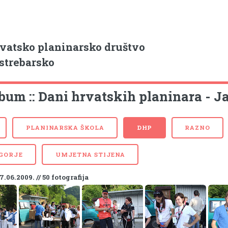
vatsko planinarsko društvo
strebarsko
bum :: Dani hrvatskih planinara - Jap
PLANINARSKA ŠKOLA
DHP
RAZNO
 GORJE
UMJETNA STIJENA
7.06.2009. // 50 fotografija