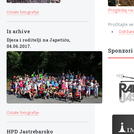
Pregledaj na
Ostale fotografije
Pročitajte ve
Iz arhive
Održani
Djeca i roditelji na Japetiću,
04.06.2017.
Sponzori
Ostale fotografije
HPD Jastrebarsko