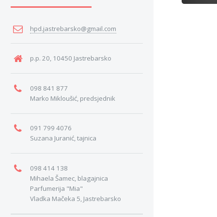
hpd.jastrebarsko@gmail.com
p.p. 20, 10450 Jastrebarsko
098 841 877
Marko Mikloušić, predsjednik
091 799 4076
Suzana Juranić, tajnica
098 414 138
Mihaela Šamec, blagajnica
Parfumerija "Mia"
Vladka Mačeka 5, Jastrebarsko