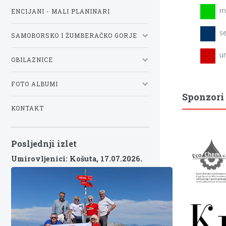
mla
ENCIJANI - MALI PLANINARI
se
SAMOBORSKO I ŽUMBERAČKO GORJE
umi
OBILAZNICE
FOTO ALBUMI
Sponzori
KONTAKT
Posljednji izlet
Umirovljenici: Košuta,
17.07.2026.