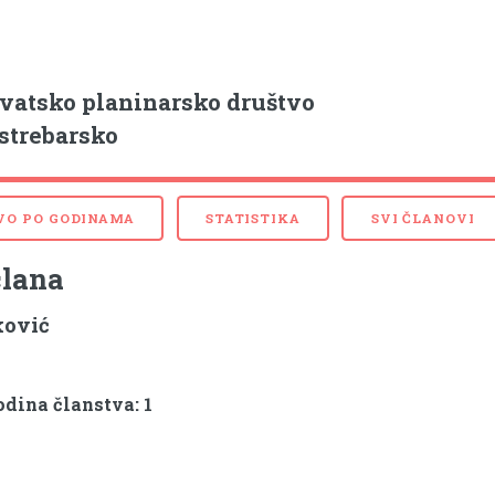
vatsko planinarsko društvo
strebarsko
VO PO GODINAMA
STATISTIKA
SVI ČLANOVI
člana
ković
dina članstva: 1