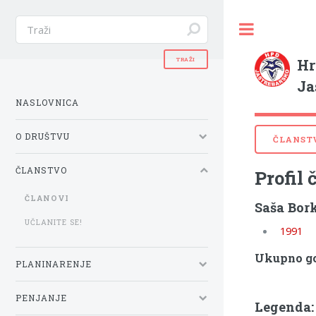
Hr
Ja
NASLOVNICA
O DRUŠTVU
ČLANST
ČLANSTVO
Profil 
ČLANOVI
Saša Bor
UČLANITE SE!
1991
Ukupno go
PLANINARENJE
PENJANJE
Legenda: