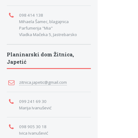
098 414 138
Mihaela Šamec, blagajnica
Parfumerija "Mia"
Vladka Mačeka 5, Jastrebarsko
Planinarski dom Žitnica,
Japetić
zitnica.japetic@gmail.com
099 241 69 30
Marija Ivanušević
098 905 30 18
Ivica Ivanušević