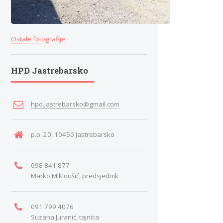
Ostale fotografije
HPD Jastrebarsko
hpd.jastrebarsko@gmail.com
p.p. 20, 10450 Jastrebarsko
098 841 877
Marko Mikloušić, predsjednik
091 799 4076
Suzana Juranić, tajnica