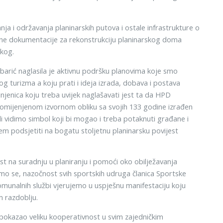
ja i održavanja planinarskih putova i ostale infrastrukture o
ne dokumentacije za rekonstrukciju planinarskog doma
skog.
barić naglasila je aktivnu podršku planovima koje smo
kog turizma a koju prati i ideja izrada, dobava i postava
njenica koju treba uvijek naglašavati jest ta da HPD
promijenjenom izvornom obliku sa svojih 133 godine izrađen
idi vidimo simbol koji bi mogao i treba potaknuti građane i
rem podsjetiti na bogatu stoljetnu planinarsku povijest
t na suradnju u planiranju i pomoći oko obilježavanja
amo se, nazočnost svih sportskih udruga članica Sportske
unalnih službi vjerujemo u uspješnu manifestaciju koju
m razdoblju.
pokazao veliku kooperativnost u svim zajedničkim