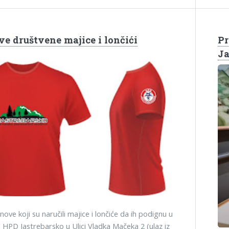
ve društvene majice i lončići
Pr
Ja
ove koji su naručili majice i lončiće da ih podignu u
 HPD Jastrebarsko u Ulici Vladka Mačeka 2 (ulaz iz