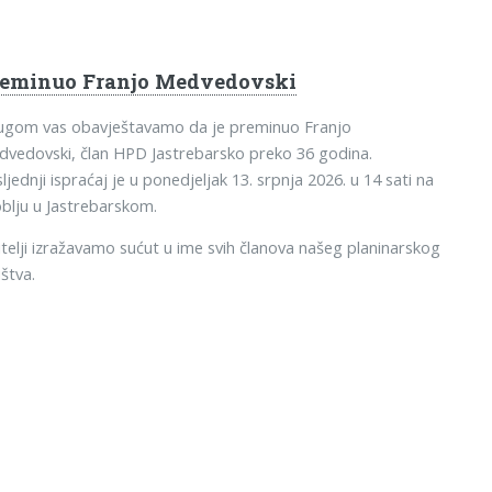
reminuo Franjo Medvedovski
tugom vas obavještavamo da je preminuo Franjo
vedovski, član HPD Jastrebarsko preko 36 godina.
ljednji ispraćaj je u ponedjeljak 13. srpnja 2026. u 14 sati na
blju u Jastrebarskom.
telji izražavamo sućut u ime svih članova našeg planinarskog
štva.