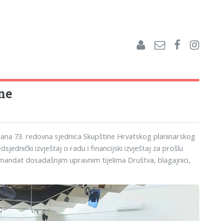
ne
držana 73. redovna sjednica Skupštine Hrvatskog planinarskog
ednički izvještaj o radu i financijski izvještaj za prošlu
mandat dosadašnjim upravnim tijelima Društva, blagajnici,