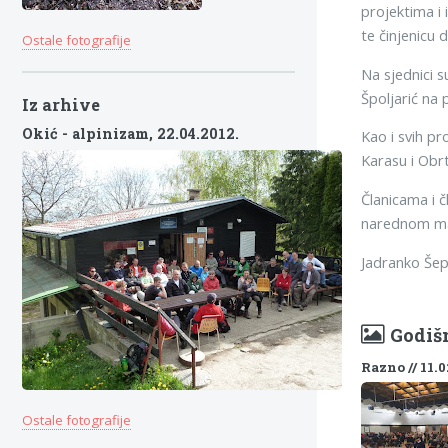
projektima i
te činjenicu 
Ostale fotografije
Na sjednici s
Špoljarić na 
Iz arhive
Okić - alpinizam,
22.04.2012.
Kao i svih pr
Karasu i Obrt
Članicama i 
narednom man
Jadranko Še
Godišn
Razno // 11.0
Ostale fotografije