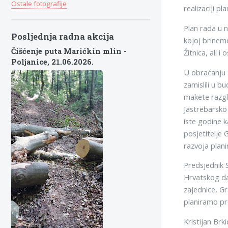
Ostale fotografije
realizaciji pl
Plan rada u n
Posljednja radna akcija
kojoj brinem
Čišćenje puta Marićkin mlin -
Žitnica, ali 
Poljanice,
21.06.2026.
U obraćanju 
zamislili u b
makete razgle
Jastrebarsko
iste godine k
posjetitelje 
razvoja plani
Predsjednik 
Hrvatskog da
zajednice, G
planiramo pr
Kristijan Br