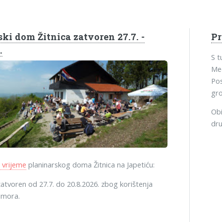
ki dom Žitnica zatvoren 27.7. -
P
.
S 
Med
Pos
gro
Obi
dru
 vrijeme
planinarskog doma Žitnica na Japetiću:
atvoren od 27.7. do 20.8.2026. zbog korištenja
dmora.