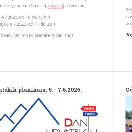
inske zgrade na Strossu,
lokacija
) u terminu:
Poz
sve
4.7.2026. od 10 do 13 h ili
poz
ljak, 6.7.2026. od 17 do 20 h
Ve
tovini. Molimo pripremite točan iznos.
tskih planinara, 5. - 7.6.2026.
Od