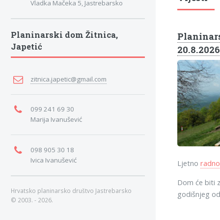
Vladka Mačeka 5, Jastrebarsko
Planinarski dom Žitnica,
Planinars
Japetić
20.8.2026
zitnica.japetic@gmail.com
099 241 69 30
Marija Ivanušević
098 905 30 18
Ivica Ivanušević
Ljetno
radno
Dom će biti z
Hrvatsko planinarsko društvo Jastrebarsko
godišnjeg o
© 2003. - 2026.