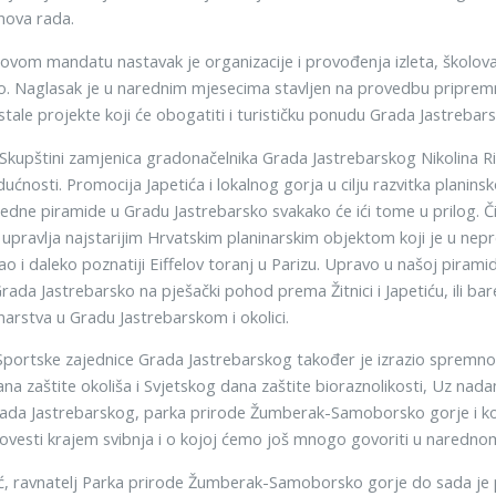
anova rada.
ovom mandatu nastavak je organizacije i provođenja izleta, školovan
o. Naglasak je u narednim mjesecima stavljen na provedbu priprem
i ostale projekte koji će obogatiti i turističku ponudu Grada Jastrebar
Skupštini zamjenica gradonačelnika Grada Jastrebarskog Nikolina Ri
udućnosti. Promocija Japetića i lokalnog gorja u cilju razvitka planins
dne piramide u Gradu Jastrebarsko svakako će ići tome u prilog. Či
 upravlja najstarijim Hrvatskim planinarskim objektom koji je u ne
ao i daleko poznatiji Eiffelov toranj u Parizu. Upravo u našoj piram
Grada Jastrebarsko na pješački pohod prema Žitnici i Japetiću, ili ba
narstva u Gradu Jastrebarskom i okolici.
Sportske zajednice Grada Jastrebarskog također je izrazio spremnos
na zaštite okoliša i Svjetskog dana zaštite bioraznolikosti, Uz nad
rada Jastrebarskog, parka prirode Žumberak-Samoborsko gorje i kom
ovesti krajem svibnja i o kojoj ćemo još mnogo govoriti u naredno
kić, ravnatelj Parka prirode Žumberak-Samoborsko gorje do sada je 