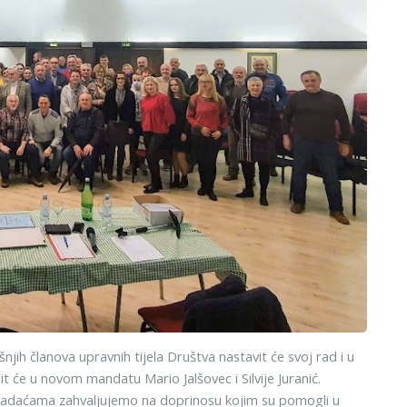
h članova upravnih tijela Društva nastavit će svoj rad i u
će u novom mandatu Mario Jalšovec i Silvije Juranić.
im zadaćama zahvaljujemo na doprinosu kojim su pomogli u