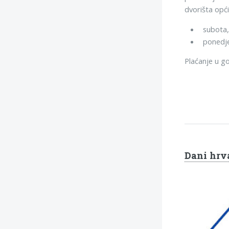
dvorišta opć
subota, 
ponedje
Plaćanje u go
Dani hrva