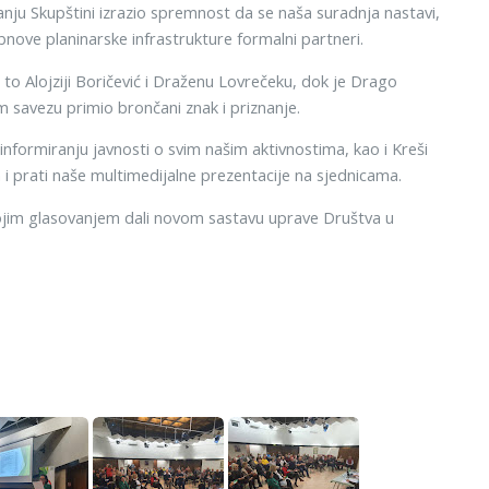
ju Skupštini izrazio spremnost da se naša suradnja nastavi,
obnove planinarske infrastrukture formalni partneri.
 to Alojziji Boričević i Draženu Lovrečeku, dok je Drago
m savezu primio brončani znak i priznanje.
 informiranju javnosti o svim našim aktivnostima, kao i Kreši
 i prati naše multimedijalne prezentacije na sjednicama.
ojim glasovanjem dali novom sastavu uprave Društva u