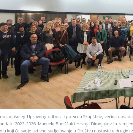
 dosadašnjeg Upravnog odbora i potvrdu Skupštine, većina dosadašnji
datu 2022-2026. Manuelu Budiščak i Hrvoja Dimnjakovića zamijenit 
voju koji će svoje aktivno sudjelovanje u Društvu nastaviti u drug