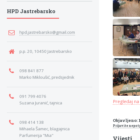
HPD Jastrebarsko
hpd.jastrebarsko@gmail.com
p.p. 20, 10450 Jastrebarsko
098 841 877
Marko Mikloušić, predsjednik
091 799 4076
Pregledaj na
Suzana Juranić, tajnica
Objavljeno: 
098 414 138
Prijavite nepot
Mihaela Šamec, blagajnica
Parfumerija "Mia"
Vijesti