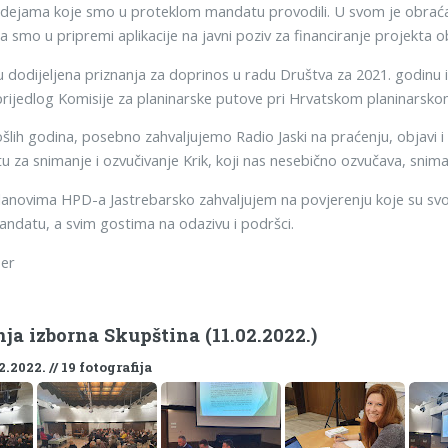
 idejama koje smo u proteklom mandatu provodili. U svom je obraćan
da smo u pripremi aplikacije na javni poziv za financiranje projekta 
u dodijeljena priznanja za doprinos u radu Društva za 2021. godinu i
prijedlog Komisije za planinarske putove pri Hrvatskom planinarsko
ošlih godina, posebno zahvaljujemo Radio Jaski na praćenju, objavi i
u za snimanje i ozvučivanje Krik, koji nas nesebično ozvučava, snima
članovima HPD-a Jastrebarsko zahvaljujem na povjerenju koje su sv
datu, a svim gostima na odazivu i podršci.
per
ja izborna Skupština (11.02.2022.)
2.2022. // 19 fotografija