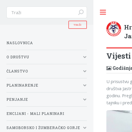
Hr
Ja
NASLOVNICA
Vijesti
O DRUŠTVU
Godišnja
ČLANSTVO
U prisustvu g
PLANINARENJE
društva Jastr
godinu. Preg
PENJANJE
tajniku i pre
ENCIJANI - MALI PLANINARI
SAMOBORSKO I ŽUMBERAČKO GORJE