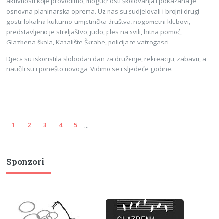
aktivnosti koje provodimo, mogućnosti školovanja i pokazana je
osnovna planinarska oprema. Uz nas su sudjelovali i brojni drugi
gosti: lokalna kulturno-umjetnička društva, nogometni klubovi,
predstavljeno je streljaštvo, judo, ples na svili, hitna pomoć,
Glazbena škola, Kazalište Škrabe, policija te vatrogasci.
Djeca su iskoristila slobodan dan za druženje, rekreaciju, zabavu, a
naučili su i ponešto novoga. Vidimo se i sljedeće godine.
...
1
2
3
4
5
Sponzori