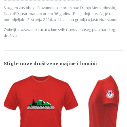
S tugom vas obavještavamo da je preminuo Franjo Medvedovski,
član HPD Jastrebarsko preko 36 godina. Posljednji ispraćaj je u
ponedjeljak 13. srpnja 2026. u 14 sati na groblju u Jastrebarskom.
Obitelji izražavamo sućut u ime svih članova našeg planinarskog
društva.
Stigle nove društvene majice i lončići