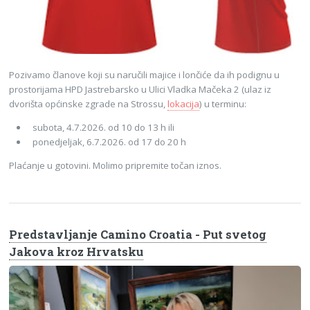
Pozivamo članove koji su naručili majice i lončiće da ih podignu u
prostorijama HPD Jastrebarsko u Ulici Vladka Mačeka 2 (ulaz iz
dvorišta općinske zgrade na Strossu,
lokacija
) u terminu:
subota, 4.7.2026. od 10 do 13 h ili
ponedjeljak, 6.7.2026. od 17 do 20 h
Plaćanje u gotovini. Molimo pripremite točan iznos.
Predstavljanje Camino Croatia - Put svetog
Jakova kroz Hrvatsku