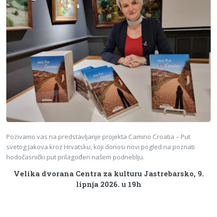
Pozivamo vas na predstavljanje projekta Camino Croatia – Put
svetog Jakova kroz Hrvatsku, koji donosi novi pogled na poznati
hodočasnički put prilagođen našem podneblju.
Velika dvorana Centra za kulturu Jastrebarsko, 9.
lipnja 2026. u 19h