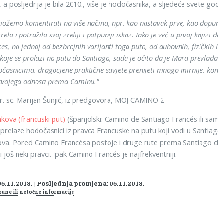
 a posljednja je bila 2010., više je hodočasnika, a sljedeće svete god
ožemo komentirati na više načina, npr. kao nastavak prve, kao dopunu
elo i potražilo svoj zreliji i potpuniji iskaz. Iako je već u prvoj knjiz
s, na jednoj od bezbrojnih varijanti toga puta, od duhovnih, fizičkih
 koje se prolazi na putu do Santiaga, sada je očito da je Mara prevlad
asnicima, dragocjene praktične savjete prenijeti mnogo mirnije, konkr
 svojega odnosa prema Caminu."
dr. sc. Marijan Šunjić, iz predgovora, MOJ CAMINO 2
kova (francuski put)
(španjolski: Camino de Santiago Francés ili sa
 prelaze hodočasnici iz pravca Francuske na putu koji vodi u Santi
ova. Pored Camino Francésa postoje i druge rute prema Santiago de C
 i još neki pravci. Ipak Camino Francés je najfrekventniji.
5.11.2018. | Posljednja promjena: 05.11.2018.
pune ili netočne informacije