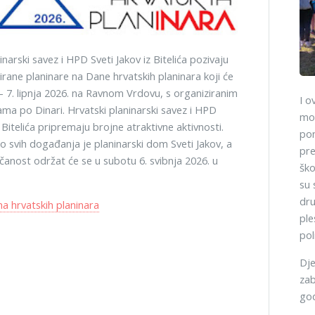
inarski savez i HPD Sveti Jakov iz Bitelića pozivaju
irane planinare na Dane hrvatskih planinara koji će
 - 7. lipnja 2026. na Ravnom Vrdovu, s organiziranim
I o
rama po Dinari. Hrvatski planinarski savez i HPD
mog
z Bitelića pripremaju brojne atraktivne aktivnosti.
pon
o svih događanja je planinarski dom Sveti Jakov, a
pre
čanost održat će se u subotu 6. svibnja 2026. u
ško
su 
dru
 hrvatskih planinara
ple
pol
Dje
zab
god