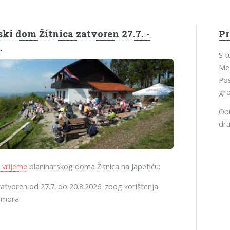
ki dom Žitnica zatvoren 27.7. -
P
.
S 
Med
Pos
gro
Obi
dru
 vrijeme
planinarskog doma Žitnica na Japetiću:
atvoren od 27.7. do 20.8.2026. zbog korištenja
dmora.