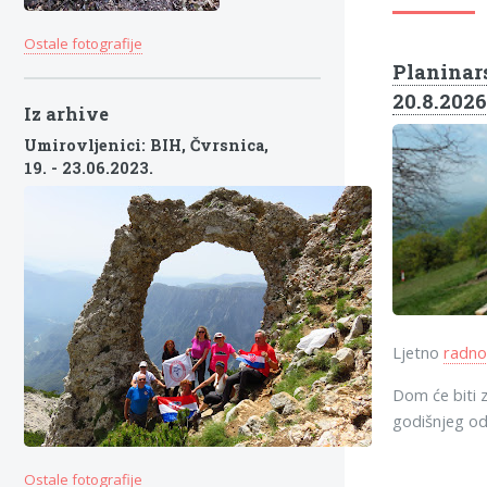
Ostale fotografije
Planinars
20.8.2026
Iz arhive
Umirovljenici: BIH, Čvrsnica,
19. - 23.06.2023.
Ljetno
radno
Dom će biti z
godišnjeg o
Ostale fotografije