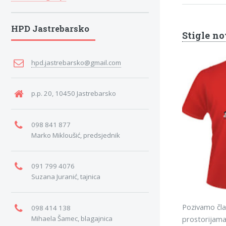
HPD Jastrebarsko
Stigle no
hpd.jastrebarsko@gmail.com
p.p. 20, 10450 Jastrebarsko
098 841 877
Marko Mikloušić, predsjednik
091 799 4076
Suzana Juranić, tajnica
Pozivamo član
098 414 138
prostorijama
Mihaela Šamec, blagajnica