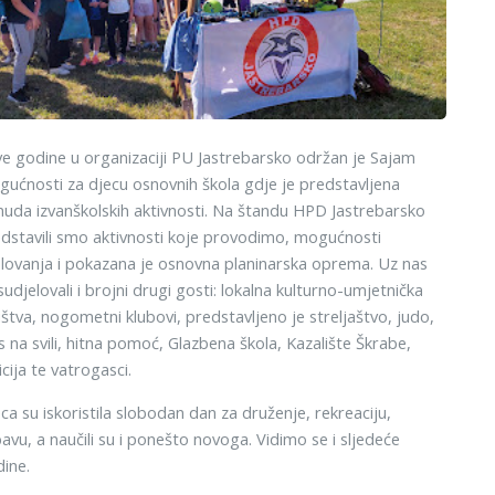
ve godine u organizaciji PU Jastrebarsko održan je Sajam
ućnosti za djecu osnovnih škola gdje je predstavljena
uda izvanškolskih aktivnosti. Na štandu HPD Jastrebarsko
dstavili smo aktivnosti koje provodimo, mogućnosti
lovanja i pokazana je osnovna planinarska oprema. Uz nas
sudjelovali i brojni drugi gosti: lokalna kulturno-umjetnička
štva, nogometni klubovi, predstavljeno je streljaštvo, judo,
s na svili, hitna pomoć, Glazbena škola, Kazalište Škrabe,
icija te vatrogasci.
ca su iskoristila slobodan dan za druženje, rekreaciju,
avu, a naučili su i ponešto novoga. Vidimo se i sljedeće
ine.