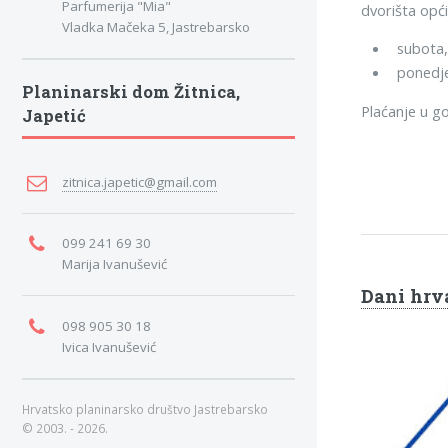
Parfumerija "Mia"
dvorišta opć
Vladka Mačeka 5, Jastrebarsko
subota, 
ponedje
Planinarski dom Žitnica,
Plaćanje u go
Japetić
zitnica.japetic@gmail.com
099 241 69 30
Marija Ivanušević
Dani hrva
098 905 30 18
Ivica Ivanušević
Hrvatsko planinarsko društvo Jastrebarsko
© 2003. - 2026.