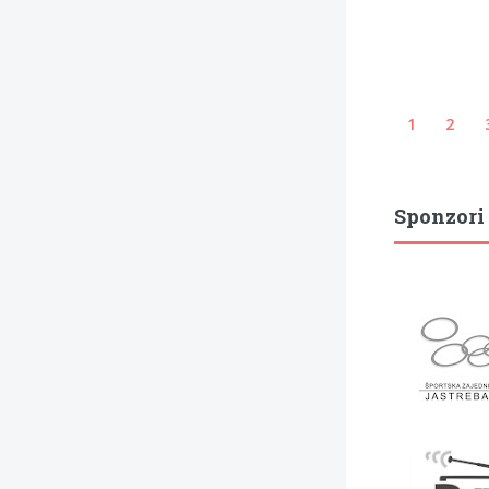
1
2
Sponzori