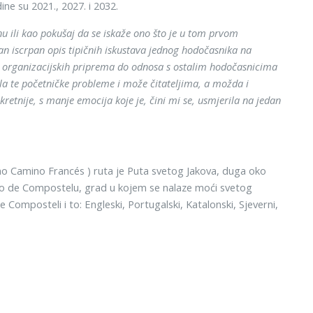
ine su 2021., 2027. i 2032.
 ili kao pokušaj da se iskaže ono što je u tom prvom
i dan iscrpan opis tipičnih iskustava jednog hodočasnika na
 i organizacijskih priprema do odnosa s ostalim hodočasnicima
ala te početničke probleme i može čitateljima, a možda i
etnije, s manje emocija koje je, čini mi se, usmjerila na jedan
mo Camino Francés ) ruta je Puta svetog Jakova, duga oko
ago de Compostelu, grad u kojem se nalaze moći svetog
omposteli i to: Engleski, Portugalski, Katalonski, Sjeverni,