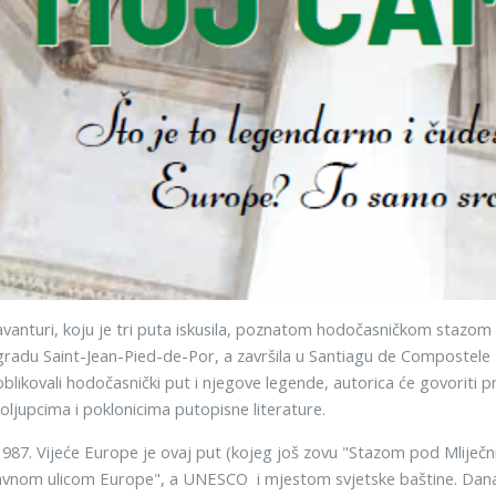
vanturi, koju je tri puta iskusila, poznatom hodočasničkom stazom 
radu Saint-Jean-Pied-de-Por, a završila u Santiagu de Compostele - 
 oblikovali hodočasnički put i njegove legende, autorica će govoriti
oljupcima i poklonicima putopisne literature.
1987. Vijeće Europe je ovaj put (kojeg još zovu "Stazom pod Mlij
vnom ulicom Europe", a UNESCO i mjestom svjetske baštine. Danas 