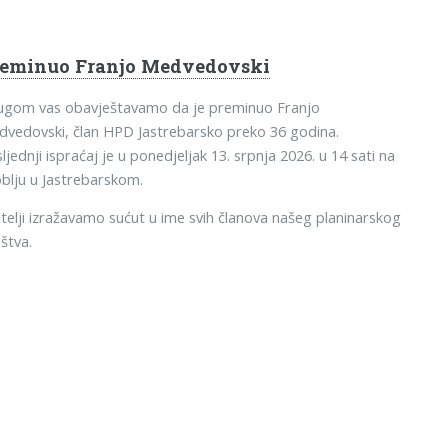
reminuo Franjo Medvedovski
tugom vas obavještavamo da je preminuo Franjo
vedovski, član HPD Jastrebarsko preko 36 godina.
ljednji ispraćaj je u ponedjeljak 13. srpnja 2026. u 14 sati na
blju u Jastrebarskom.
telji izražavamo sućut u ime svih članova našeg planinarskog
štva.