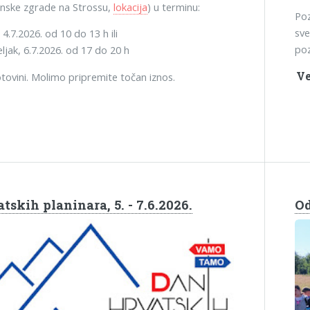
inske zgrade na Strossu,
lokacija
) u terminu:
Poz
sve
4.7.2026. od 10 do 13 h ili
poz
ljak, 6.7.2026. od 17 do 20 h
Ve
tovini. Molimo pripremite točan iznos.
tskih planinara, 5. - 7.6.2026.
Od