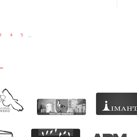
...
3
4
5