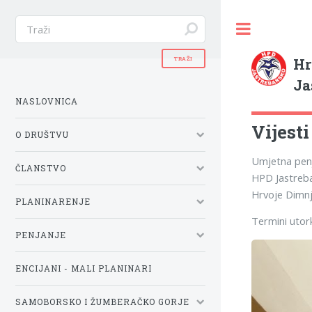
Hr
Ja
NASLOVNICA
Vijesti
O DRUŠTVU
Umjetna penj
ČLANSTVO
HPD Jastreba
Hrvoje Dimnj
PLANINARENJE
Termini utor
PENJANJE
ENCIJANI - MALI PLANINARI
SAMOBORSKO I ŽUMBERAČKO GORJE