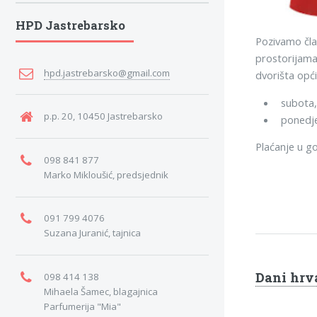
HPD Jastrebarsko
Pozivamo član
prostorijama
hpd.jastrebarsko@gmail.com
dvorišta opć
subota, 
p.p. 20, 10450 Jastrebarsko
ponedje
Plaćanje u go
098 841 877
Marko Mikloušić, predsjednik
091 799 4076
Suzana Juranić, tajnica
Dani hrva
098 414 138
Mihaela Šamec, blagajnica
Parfumerija "Mia"