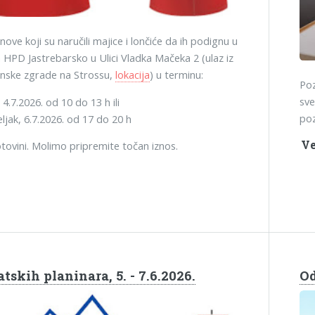
ove koji su naručili majice i lončiće da ih podignu u
 HPD Jastrebarsko u Ulici Vladka Mačeka 2 (ulaz iz
inske zgrade na Strossu,
lokacija
) u terminu:
Poz
sve
4.7.2026. od 10 do 13 h ili
poz
ljak, 6.7.2026. od 17 do 20 h
Ve
tovini. Molimo pripremite točan iznos.
tskih planinara, 5. - 7.6.2026.
Od