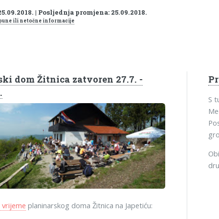
5.09.2018. | Posljednja promjena: 25.09.2018.
pune ili netočne informacije
ki dom Žitnica zatvoren 27.7. -
P
.
S 
Med
Pos
gro
Obi
dru
 vrijeme
planinarskog doma Žitnica na Japetiću: