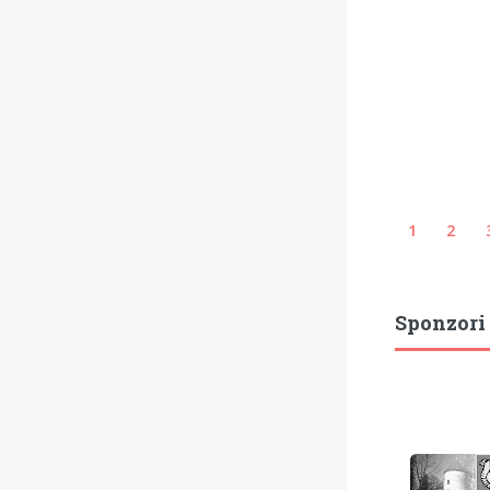
1
2
Sponzori