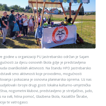
ve godine u organizaciji PU Jastrebarsko održan je Sajam
ućnosti za djecu osnovnih škola gdje je predstavljena
uda izvanškolskih aktivnosti. Na štandu HPD Jastrebarsko
dstavili smo aktivnosti koje provodimo, mogućnosti
lovanja i pokazana je osnovna planinarska oprema. Uz nas
sudjelovali i brojni drugi gosti: lokalna kulturno-umjetnička
štva, nogometni klubovi, predstavljeno je streljaštvo, judo,
s na svili, hitna pomoć, Glazbena škola, Kazalište Škrabe,
icija te vatrogasci.