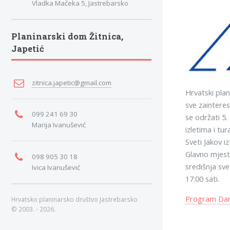
Vladka Mačeka 5, Jastrebarsko
Planinarski dom Žitnica,
Japetić
zitnica.japetic@gmail.com
Hrvatski plan
sve zainteres
099 241 69 30
se održati 5.
Marija Ivanušević
izletima i tu
Sveti Jakov i
Glavno mjest
098 905 30 18
središnja sve
Ivica Ivanušević
17:00 sati.
Program Dana
Hrvatsko planinarsko društvo Jastrebarsko
© 2003. - 2026.