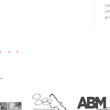
Dje
zab
god
...
3
4
5