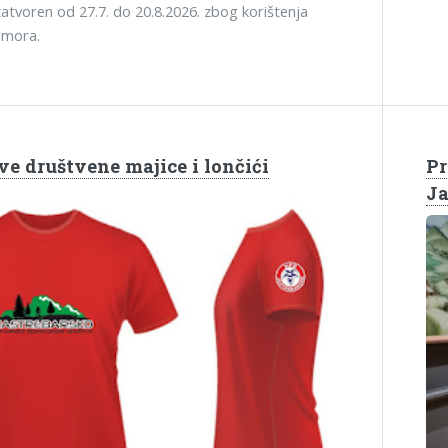
atvoren od 27.7. do 20.8.2026. zbog korištenja
dmora.
ve društvene majice i lončići
Pr
Ja