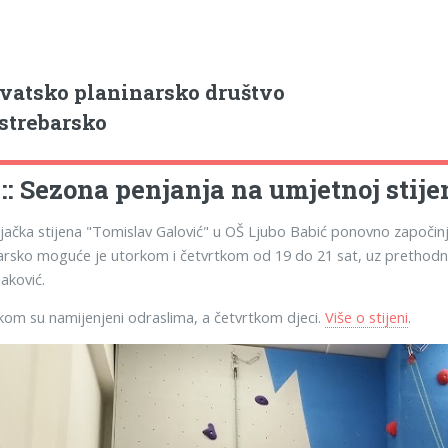
vatsko planinarsko društvo
strebarsko
 :: Sezona penjanja na umjetnoj stije
ačka stijena "Tomislav Galović" u OŠ Ljubo Babić ponovno započinje
rsko moguće je utorkom i četvrtkom od 19 do 21 sat, uz prethodnu
aković.
kom su namijenjeni odraslima, a četvrtkom djeci.
Više o stijeni
.