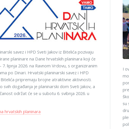
inarski savez i HPD Sveti Jakov iz Bitelića pozivaju
irane planinare na Dane hrvatskih planinara koji će
 - 7. lipnja 2026. na Ravnom Vrdovu, s organiziranim
I o
rama po Dinari. Hrvatski planinarski savez i HPD
mog
z Bitelića pripremaju brojne atraktivne aktivnosti.
pon
o svih događanja je planinarski dom Sveti Jakov, a
pre
čanost održat će se u subotu 6. svibnja 2026. u
ško
su 
dru
 hrvatskih planinara
ple
pol