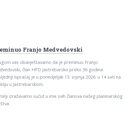
reminuo Franjo Medvedovski
tugom vas obavještavamo da je preminuo Franjo
vedovski, član HPD Jastrebarsko preko 36 godina.
ljednji ispraćaj je u ponedjeljak 13. srpnja 2026. u 14 sati na
blju u Jastrebarskom.
telji izražavamo sućut u ime svih članova našeg planinarskog
štva.