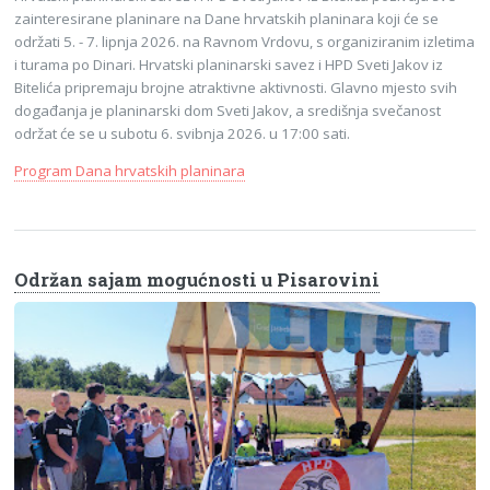
zainteresirane planinare na Dane hrvatskih planinara koji će se
održati 5. - 7. lipnja 2026. na Ravnom Vrdovu, s organiziranim izletima
i turama po Dinari. Hrvatski planinarski savez i HPD Sveti Jakov iz
Bitelića pripremaju brojne atraktivne aktivnosti. Glavno mjesto svih
događanja je planinarski dom Sveti Jakov, a središnja svečanost
održat će se u subotu 6. svibnja 2026. u 17:00 sati.
Program Dana hrvatskih planinara
Održan sajam mogućnosti u Pisarovini