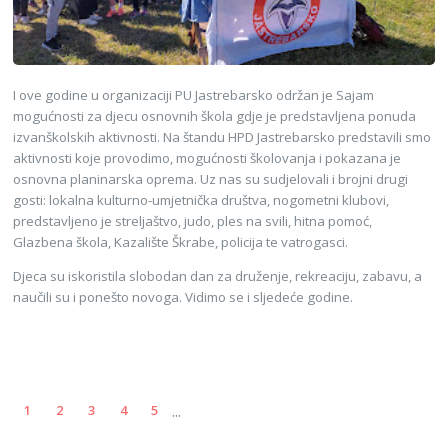
I ove godine u organizaciji PU Jastrebarsko održan je Sajam
mogućnosti za djecu osnovnih škola gdje je predstavljena ponuda
izvanškolskih aktivnosti. Na štandu HPD Jastrebarsko predstavili smo
aktivnosti koje provodimo, mogućnosti školovanja i pokazana je
osnovna planinarska oprema. Uz nas su sudjelovali i brojni drugi
gosti: lokalna kulturno-umjetnička društva, nogometni klubovi,
predstavljeno je streljaštvo, judo, ples na svili, hitna pomoć,
Glazbena škola, Kazalište Škrabe, policija te vatrogasci.
Djeca su iskoristila slobodan dan za druženje, rekreaciju, zabavu, a
naučili su i ponešto novoga. Vidimo se i sljedeće godine.
...
1
2
3
4
5