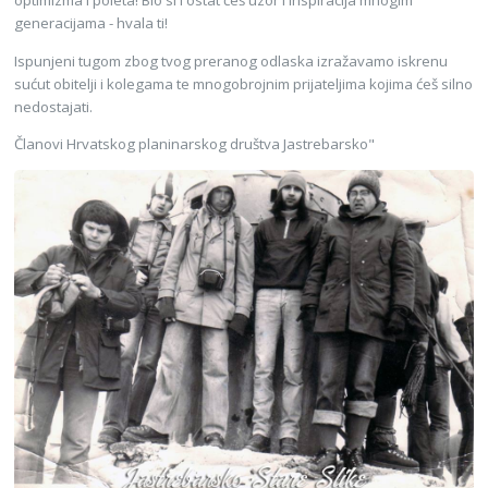
optimizma i poleta! Bio si i ostat ćeš uzor i inspiracija mnogim
generacijama - h
vala ti!
Ispunjeni tugom zbog tvog preranog odlaska izražavamo iskrenu
sućut obitelji i kolegama te mnogobrojnim prijateljima kojima ćeš silno
nedostajati.
Članovi Hrvatskog planinarskog društva Jastrebarsko"