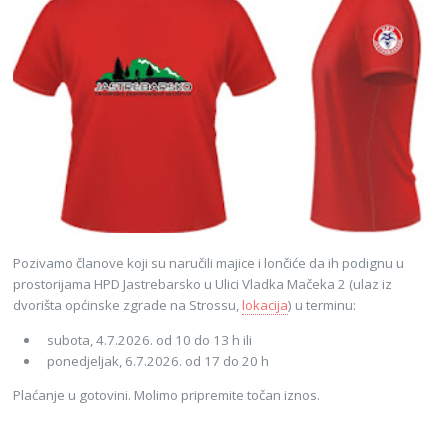
Pozivamo članove koji su naručili majice i lončiće da ih podignu u
prostorijama HPD Jastrebarsko u Ulici Vladka Mačeka 2 (ulaz iz
dvorišta općinske zgrade na Strossu,
lokacija
) u terminu:
subota, 4.7.2026. od 10 do 13 h ili
ponedjeljak, 6.7.2026. od 17 do 20 h
Plaćanje u gotovini. Molimo pripremite točan iznos.