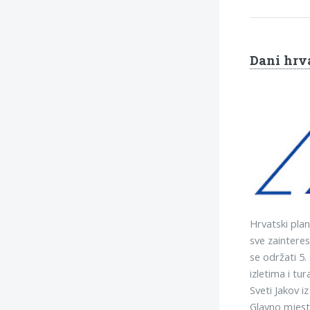
Dani hrva
Hrvatski plan
sve zainteres
se održati 5.
izletima i tu
Sveti Jakov i
Glavno mjest