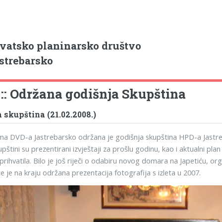
vatsko planinarsko društvo
strebarsko
i :: Održana godišnja Skupština
 skupština (21.02.2008.)
ma DVD-a Jastrebarsko održana je godišnja skupština HPD-a Jastreb
upštini su prezentirani izvještaji za prošlu godinu, kao i aktualni plan
rihvatila. Bilo je još riječi o odabiru novog domara na Japetiću, org
e je na kraju održana prezentacija fotografija s izleta u 2007.