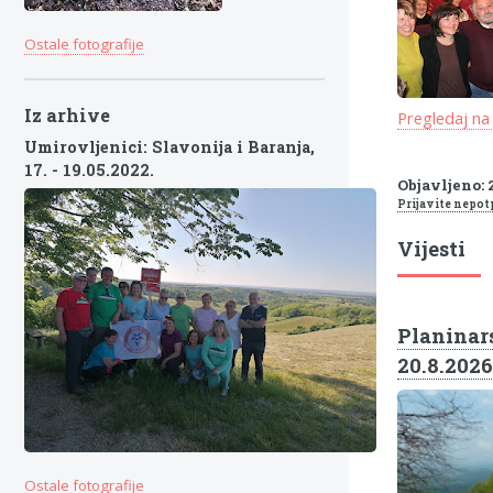
Ostale fotografije
Iz arhive
Pregledaj na
Umirovljenici: Slavonija i Baranja,
17. - 19.05.2022.
Objavljeno: 
Prijavite nepot
Vijesti
Planinars
20.8.2026
Ostale fotografije