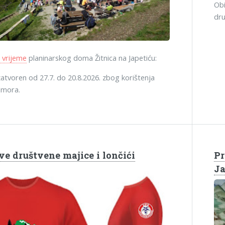
Obi
dru
 vrijeme
planinarskog doma Žitnica na Japetiću:
atvoren od 27.7. do 20.8.2026. zbog korištenja
dmora.
ve društvene majice i lončići
Pr
Ja