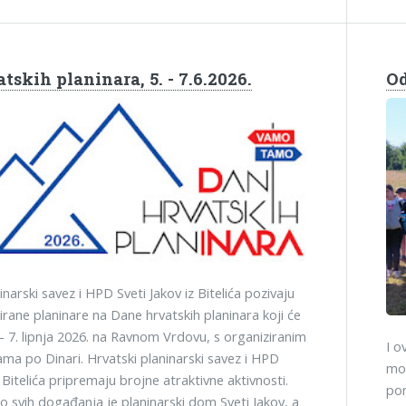
tskih planinara, 5. - 7.6.2026.
Od
inarski savez i HPD Sveti Jakov iz Bitelića pozivaju
irane planinare na Dane hrvatskih planinara koji će
 - 7. lipnja 2026. na Ravnom Vrdovu, s organiziranim
I o
rama po Dinari. Hrvatski planinarski savez i HPD
mog
z Bitelića pripremaju brojne atraktivne aktivnosti.
pon
o svih događanja je planinarski dom Sveti Jakov, a