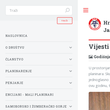
Hr
Ja
NASLOVNICA
Vijest
O DRUŠTVU
Godišnja
ČLANSTVO
U prostorija
PLANINARENJE
planinara. Sk
jednoglasno p
PENJANJE
ovu godinu, t
ENCIJANI - MALI PLANINARI
SAMOBORSKO I ŽUMBERAČKO GORJE