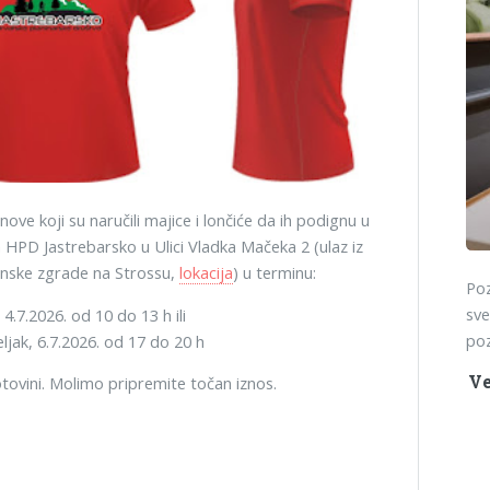
ove koji su naručili majice i lončiće da ih podignu u
 HPD Jastrebarsko u Ulici Vladka Mačeka 2 (ulaz iz
inske zgrade na Strossu,
lokacija
) u terminu:
Poz
sve
4.7.2026. od 10 do 13 h ili
poz
ljak, 6.7.2026. od 17 do 20 h
Ve
tovini. Molimo pripremite točan iznos.