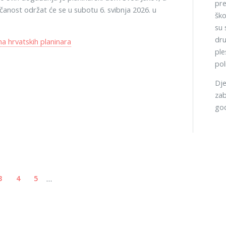
pre
čanost održat će se u subotu 6. svibnja 2026. u
ško
su 
dru
 hrvatskih planinara
ple
pol
Dje
zab
god
...
3
4
5