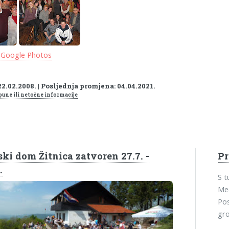
 Google Photos
22.02.2008. | Posljednja promjena: 04.04.2021.
pune ili netočne informacije
ki dom Žitnica zatvoren 27.7. -
P
.
S 
Med
Pos
gro