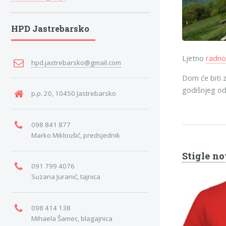
HPD Jastrebarsko
Ljetno
radno
hpd.jastrebarsko@gmail.com
Dom će biti z
godišnjeg o
p.p. 20, 10450 Jastrebarsko
098 841 877
Marko Mikloušić, predsjednik
Stigle no
091 799 4076
Suzana Juranić, tajnica
098 414 138
Mihaela Šamec, blagajnica