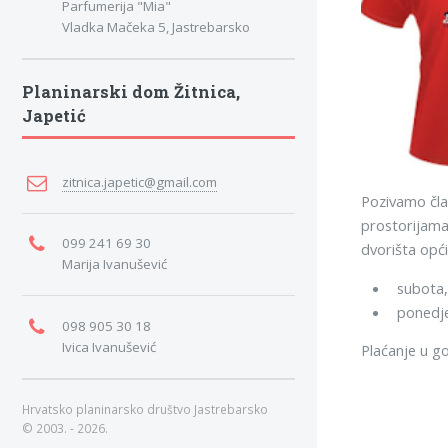
Parfumerija "Mia"
Vladka Mačeka 5, Jastrebarsko
Planinarski dom Žitnica,
Japetić
zitnica.japetic@gmail.com
Pozivamo član
prostorijama
099 241 69 30
dvorišta opć
Marija Ivanušević
subota, 
ponedje
098 905 30 18
Ivica Ivanušević
Plaćanje u go
Hrvatsko planinarsko društvo Jastrebarsko
© 2003. - 2026.