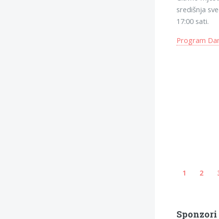
središnja sve
17:00 sati.
Program Dana
1
2
Sponzori