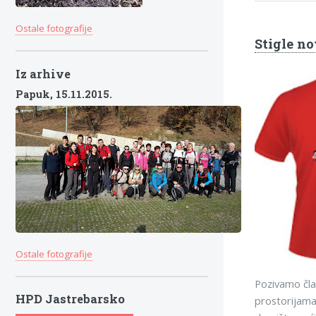
Ostale fotografije
Stigle no
Iz arhive
Papuk,
15.11.2015.
Ostale fotografije
Pozivamo član
HPD Jastrebarsko
prostorijama