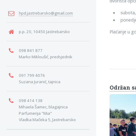
dvorišta opć
subota, 
hpd.jastrebarsko@gmail.com
ponedje
Plaćanje u go
p.p. 20, 10450 Jastrebarsko
098 841 877
Marko Mikloušić, predsjednik
091 799 4076
Suzana Juranić, tajnica
Održan s
098 414 138
Mihaela Šamec, blagajnica
Parfumerija "Mia"
Vladka Mačeka 5, Jastrebarsko