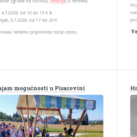
inske zgrade na Strossu,
lokacija
) u terminu:
Poz
sve
4.7.2026. od 10 do 13 h ili
poz
ljak, 6.7.2026. od 17 do 20 h
Ve
tovini. Molimo pripremite točan iznos.
ajam mogućnosti u Pisarovini
Hr