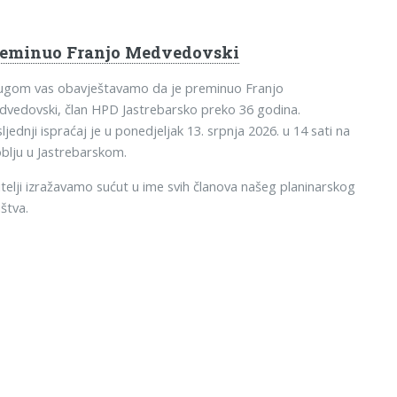
reminuo Franjo Medvedovski
tugom vas obavještavamo da je preminuo Franjo
vedovski, član HPD Jastrebarsko preko 36 godina.
ljednji ispraćaj je u ponedjeljak 13. srpnja 2026. u 14 sati na
blju u Jastrebarskom.
telji izražavamo sućut u ime svih članova našeg planinarskog
štva.