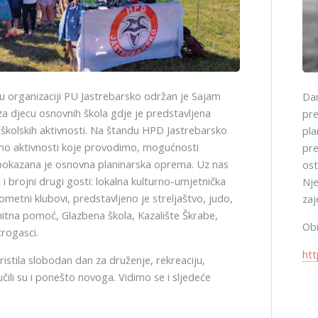
 u organizaciji PU Jastrebarsko održan je Sajam
Dan
a djecu osnovnih škola gdje je predstavljena
pre
školskih aktivnosti. Na štandu HPD Jastrebarsko
pla
smo aktivnosti koje provodimo, mogućnosti
pre
 pokazana je osnovna planinarska oprema. Uz nas
ost
i i brojni drugi gosti: lokalna kulturno-umjetnička
Nje
metni klubovi, predstavljeno je streljaštvo, judo,
zaj
, hitna pomoć, Glazbena škola, Kazalište Škrabe,
Obi
trogasci.
htt
ristila slobodan dan za druženje, rekreaciju,
čili su i ponešto novoga. Vidimo se i sljedeće