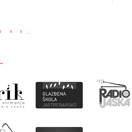
...
3
4
5