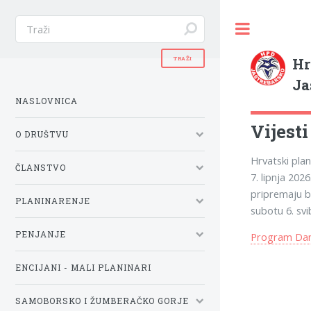
Hr
Ja
NASLOVNICA
Vijesti
O DRUŠTVU
Hrvatski plan
ČLANSTVO
7. lipnja 202
pripremaju br
PLANINARENJE
subotu 6. svi
PENJANJE
Program Dana
ENCIJANI - MALI PLANINARI
SAMOBORSKO I ŽUMBERAČKO GORJE