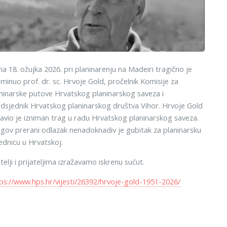
a 18. ožujka 2026. pri planinarenju na Madeiri tragično je
minuo prof. dr. sc. Hrvoje Gold, pročelnik Komisije za
ninarske putove Hrvatskog planinarskog saveza i
dsjednik Hrvatskog planinarskog društva Vihor. Hrvoje Gold
avio je izniman trag u radu Hrvatskog planinarskog saveza.
gov prerani odlazak nenadoknadiv je gubitak za planinarsku
ednicu u Hrvatskoj.
telji i prijateljima izražavamo iskrenu sućut.
ps://www.hps.hr/vijesti/26392/hrvoje-gold-1951-2026/