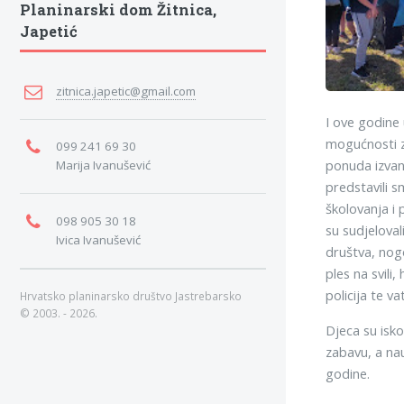
Planinarski dom Žitnica,
Japetić
zitnica.japetic@gmail.com
I ove godine
mogućnosti z
099 241 69 30
ponuda izvan
Marija Ivanušević
predstavili 
školovanja i
098 905 30 18
su sudjeloval
Ivica Ivanušević
društva, nogo
ples na svili
policija te va
Hrvatsko planinarsko društvo Jastrebarsko
© 2003. - 2026.
Djeca su isko
zabavu, a nau
godine.