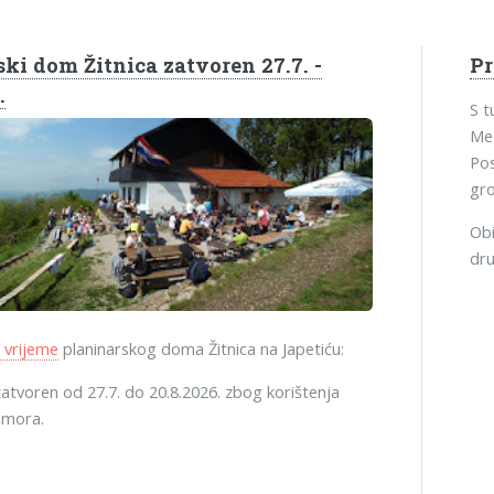
ki dom Žitnica zatvoren 27.7. -
P
.
S 
Med
Pos
gro
Obi
dru
 vrijeme
planinarskog doma Žitnica na Japetiću:
atvoren od 27.7. do 20.8.2026. zbog korištenja
dmora.