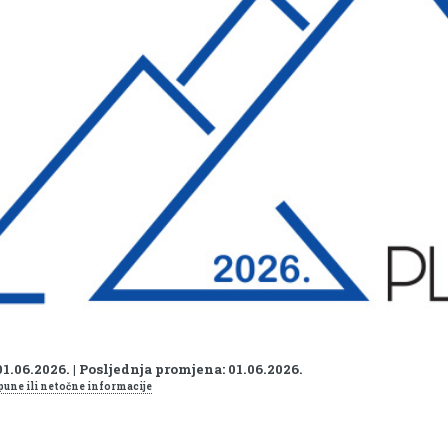
01.06.2026. | Posljednja promjena: 01.06.2026.
pune ili netočne informacije