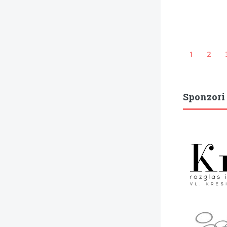
1
2
Sponzori