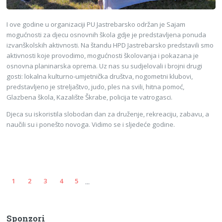
I ove godine u organizaciji PU Jastrebarsko održan je Sajam
mogućnosti za djecu osnovnih škola gdje je predstavljena ponuda
izvanškolskih aktivnosti. Na štandu HPD Jastrebarsko predstavili smo
aktivnosti koje provodimo, mogućnosti školovanja i pokazana je
osnovna planinarska oprema. Uz nas su sudjelovali i brojni drugi
gosti: lokalna kulturno-umjetnička društva, nogometni klubovi,
predstavljeno je streljaštvo, judo, ples na svili, hitna pomoć,
Glazbena škola, Kazalište Škrabe, policija te vatrogasci.
Djeca su iskoristila slobodan dan za druženje, rekreaciju, zabavu, a
naučili su i ponešto novoga. Vidimo se i sljedeće godine.
...
1
2
3
4
5
Sponzori