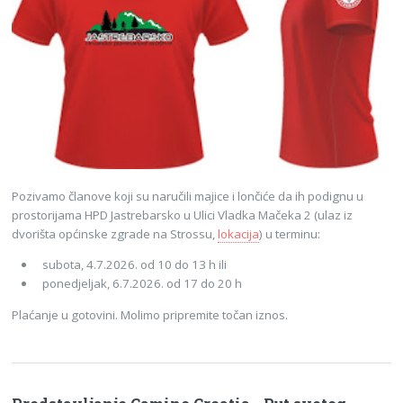
Pozivamo članove koji su naručili majice i lončiće da ih podignu u
prostorijama HPD Jastrebarsko u Ulici Vladka Mačeka 2 (ulaz iz
dvorišta općinske zgrade na Strossu,
lokacija
) u terminu:
subota, 4.7.2026. od 10 do 13 h ili
ponedjeljak, 6.7.2026. od 17 do 20 h
Plaćanje u gotovini. Molimo pripremite točan iznos.