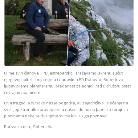
U ime svih članova HPD Jastrebarsko, izražavamo iskrenu sućut
njegovoj obitelji, prijateljima i članovima PD Dubovac. Robertova
ljubav prema planinarenju, predanost zajednici i rad u društvu ostat
će trajno upamćeni.
Ova tragedija duboko nas je pogodila, ali zajedništvo i sjećanja na
sve lijepe trenutke provedene u našem domu na Japetiću i brojnim
planinama neka budu utjeha svima koji su ga poznavali.
Počivao u miru, Robert. 🙏