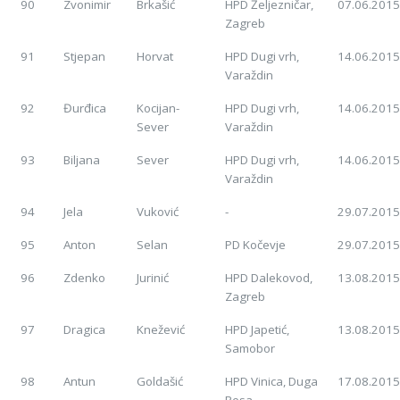
90
Zvonimir
Brkašić
HPD Željezničar,
07.06.2015
Zagreb
91
Stjepan
Horvat
HPD Dugi vrh,
14.06.2015
Varaždin
92
Đurđica
Kocijan-
HPD Dugi vrh,
14.06.2015
Sever
Varaždin
93
Biljana
Sever
HPD Dugi vrh,
14.06.2015
Varaždin
94
Jela
Vuković
-
29.07.2015
95
Anton
Selan
PD Kočevje
29.07.2015
96
Zdenko
Jurinić
HPD Dalekovod,
13.08.2015
Zagreb
97
Dragica
Knežević
HPD Japetić,
13.08.2015
Samobor
98
Antun
Goldašić
HPD Vinica, Duga
17.08.2015