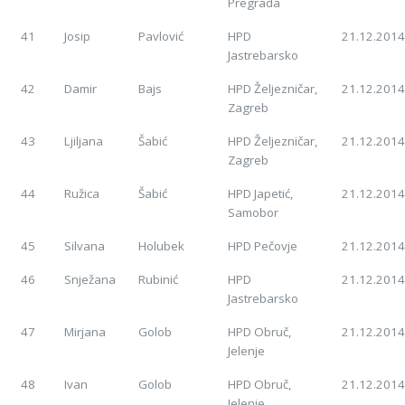
Pregrada
41
Josip
Pavlović
HPD
21.12.2014
Jastrebarsko
42
Damir
Bajs
HPD Željezničar,
21.12.2014
Zagreb
43
Ljiljana
Šabić
HPD Željezničar,
21.12.2014
Zagreb
44
Ružica
Šabić
HPD Japetić,
21.12.2014
Samobor
45
Silvana
Holubek
HPD Pečovje
21.12.2014
46
Snježana
Rubinić
HPD
21.12.2014
Jastrebarsko
47
Mirjana
Golob
HPD Obruč,
21.12.2014
Jelenje
48
Ivan
Golob
HPD Obruč,
21.12.2014
Jelenje