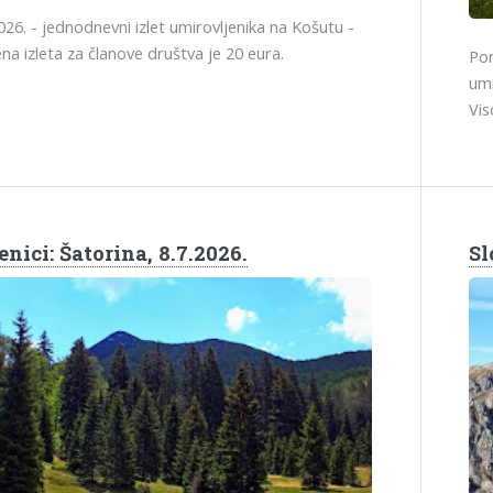
026. - jednodnevni izlet umirovljenika na Košutu -
jena izleta za članove društva je 20 eura.
Pon
umi
Vis
nici: Šatorina, 8.7.2026.
Sl