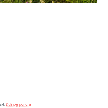
azak
Đulinog ponora