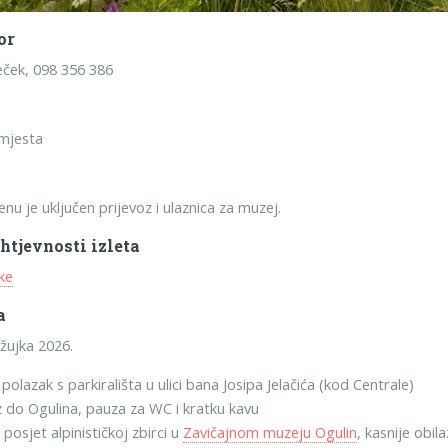
or
ček, 098 356 386
mjesta
enu je uključen prijevoz i ulaznica za muzej.
htjevnosti izleta
ke
a
ožujka 2026.
 polazak s parkirališta u ulici bana Josipa Jelačića (kod Centrale)
z do Ogulina, pauza za WC i kratku kavu
 posjet alpinističkoj zbirci u
Zavičajnom muzeju Ogulin
, kasnije obil