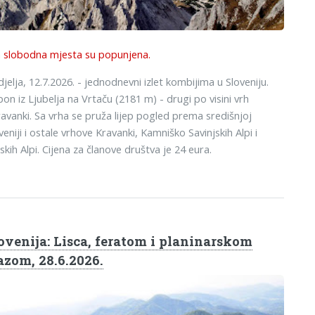
 slobodna mjesta su popunjena.
jelja, 12.7.2026. - jednodnevni izlet kombijima u Sloveniju.
on iz Ljubelja na Vrtaču (2181 m) - drugi po visini vrh
avanki. Sa vrha se pruža lijep pogled prema središnjoj
veniji i ostale vrhove Kravanki, Kamniško Savinjskih Alpi i
ijskih Alpi. Cijena za članove društva je 24 eura.
ovenija: Lisca, feratom i planinarskom
azom, 28.6.2026.