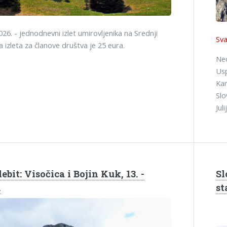
2026. - jednodnevni izlet umirovljenika na Srednji
Sva
na izleta za članove društva je 25 eura.
Ned
Usp
Kar
Slo
Jul
ebit: Visočica i Bojin Kuk, 13. -
Sl
.
st