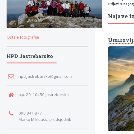
Prijavite nepot
Najave iz
Ostale fotografije
Umirovlje
HPD Jastrebarsko
hpd.jastrebarsko@gmail.com
p.p. 20, 10450 Jastrebarsko
098 841 877
Marko Mikloušić, predsjednik