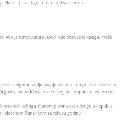
a
i Klečice (ako stignemo), oko 4 sata hoda
ućine. Ako je temperatura ispod nule obavezna kaciga, može
jete za sigurno sudjelovanje na izletu, da pristupa izletu na
ča. Organizator zadržava pravo izmjena i dopuna plana prema
planinarskih udruga. Članom planinarske udruge u Republici
 i plaćenom članarinom za tekuću godinu.