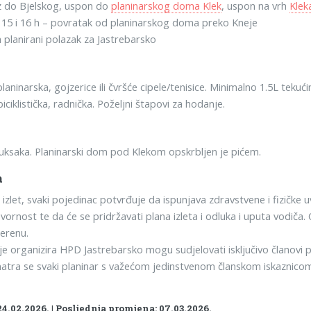
z do Bjelskog, uspon do
planinarskog doma Klek
, uspon na vrh
Klek
15 i 16 h – povratak od planinarskog doma preko Kneje
 planirani polazak za Jastrebarsko
aninarska, gojzerice ili čvršće cipele/tenisice. Minimalno 1.5L tek
iciklistička, radnička. Poželjni štapovi za hodanje.
ruksaka. Planinarski dom pod Klekom opskrbljen je pićem.
a
zlet, svaki pojedinac potvrđuje da ispunjava zdravstvene i fizičke uv
vornost te da će se pridržavati plana izleta i odluka i uputa vodi
terenu.
je organizira HPD Jastrebarsko mogu sudjelovati isključivo članovi 
atra se svaki planinar s važećom jedinstvenom članskom iskaznicom
24.02.2026. | Posljednja promjena: 07.03.2026.