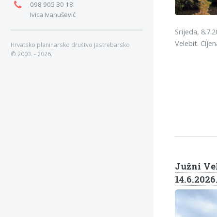
098 905 30 18
Ivica Ivanušević
Srijeda, 8.7.
Velebit. Cije
Hrvatsko planinarsko društvo Jastrebarsko
© 2003. - 2026.
Južni Vel
14.6.2026