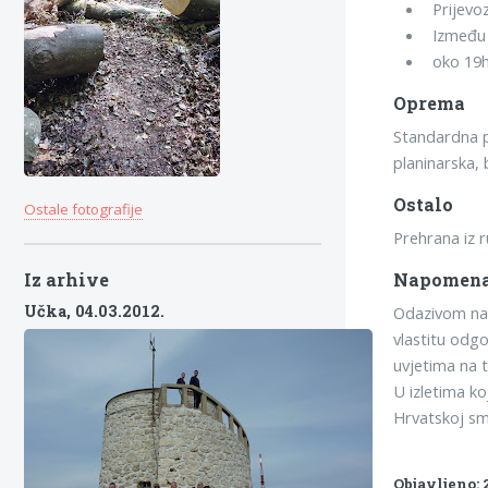
Prijevo
Između 
oko 19h
Oprema
Standardna pl
planinarska, b
Ostalo
Ostale fotografije
Prehrana iz 
Iz arhive
Napomen
Učka,
04.03.2012.
Odazivom na i
vlastitu odgo
uvjetima na 
U izletima ko
Hrvatskoj sm
Objavljeno: 