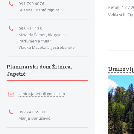
091 799 4076
Petak, 17.7.2
Suzana Juranić, tajnica
Veliki vrh. Ci
098 414 138
Mihaela Šamec, blagajnica
Parfumerija "Mia"
Vladka Mačeka 5, Jastrebarsko
Planinarski dom Žitnica,
Umirovlje
Japetić
zitnica.japetic@gmail.com
099 241 69 30
Marija Ivanušević