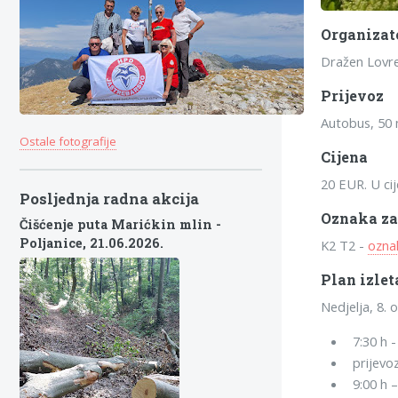
Organizat
Dražen Lovre
Prijevoz
Autobus, 50 
Ostale fotografije
Cijena
20 EUR. U cij
Posljednja radna akcija
Oznaka za
Čišćenje puta Marićkin mlin -
Poljanice,
21.06.2026.
K2 T2 -
ozna
Plan izlet
Nedjelja, 8. 
7:30 h -
prijevo
9:00 h –