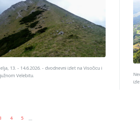
lja, 13. - 14.6.2026. - dvodnevni izlet na Visočicu i
Ned
 južnom Velebitu.
izl
...
3
4
5