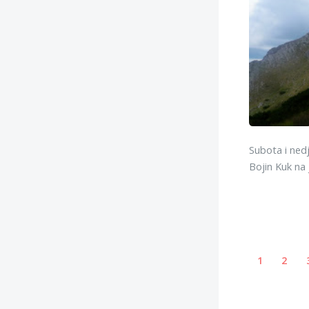
Subota i nedje
Bojin Kuk na
1
2