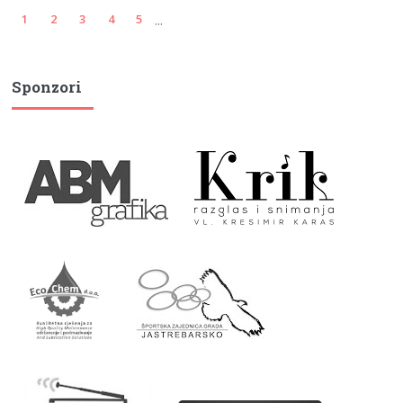
...
1
2
3
4
5
Sponzori