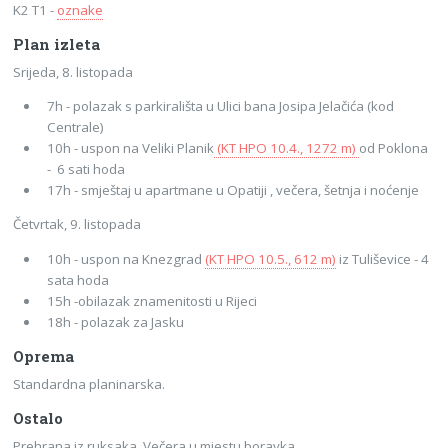
K2 T1 -
oznake
Plan izleta
Srijeda, 8. listopada
7h - polazak s parkirališta u Ulici bana Josipa Jelačića (kod
Centrale)
10h - uspon na Veliki Planik
(KT HPO 10.4., 1272 m)
od Poklona
- 6 sati hoda
17h - smještaj u apartmane u Opatiji , večera, šetnja i noćenje
Četvrtak, 9. listopada
10h - uspon na Knezgrad
(KT HPO 10.5., 612 m)
iz Tuliševice - 4
sata hoda
15h -obilazak znamenitosti u Rijeci
18h - polazak za Jasku
Oprema
Standardna planinarska.
Ostalo
Prehrana iz ruksaka. Večera u mjestu boravka.