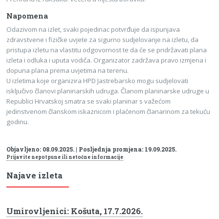
Napomena
Odazivom na izlet, svaki pojedinac potvrđuje da ispunjava
zdravstvene i fizičke uvjete za sigurno sudjelovanje na izletu, da
pristupa izletu na vlastitu odgovornost te da će se pridržavati plana
izleta i odluka i uputa vodiča. Organizator zadržava pravo izmjena i
dopuna plana prema uvjetima na terenu.
U izletima koje organizira HPD Jastrebarsko mogu sudjelovati
isključivo članovi planinarskih udruga. Članom planinarske udruge u
Republici Hrvatskoj smatra se svaki planinar s važećom
jedinstvenom članskom iskaznicom i plaćenom članarinom za tekuću
godinu.
Objavljeno: 08.09.2025. | Posljednja promjena: 19.09.2025.
Prijavite nepotpune ili netočne informacije
Najave izleta
Umirovljenici: Košuta, 17.7.2026.