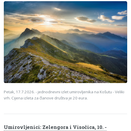
Petak, 17.7.2026. - jednodnevni izlet umirovljenika na Košutu - Veliki
vrh. Cijena izleta za članove društva je 20 eura.
Umirovljenici: Zelengora i Visočica, 10. -