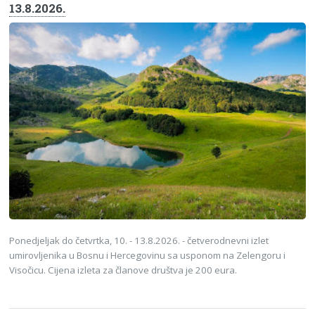
13.8.2026.
Ponedjeljak do četvrtka, 10. - 13.8.2026. - četverodnevni izlet
umirovljenika u Bosnu i Hercegovinu sa usponom na Zelengoru i
Visočicu. Cijena izleta za članove društva je 200 eura.