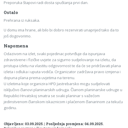
Preporuka štapovi radi dosta spuštanja prvi dan.
Ostalo
Prehrana iz ruksaka.
U domu ima hrane, ali bilo bi dobro rezervirati unaprijed tako da to
još dogovorimo.
Napomena
Odazivom na izlet, svaki pojedinac potvrđuje da ispunjava
zdravstvene i fizičke uvjete za sigurno sudjelovanje na izletu, da
pristupa izletu na vlastitu odgovornost te da će se pridržavati plana
izleta i odluka i uputa vodiča. Organizator zadržava pravo izmjena i
dopuna plana prema uvjetima na terenu.
U izletima koje organizira HPD Jastrebarsko mogu sudjelovati
isključivo članovi planinarskih udruga. Članom planinarske udruge u
Republici Hrvatskoj smatra se svaki planinar s važećom
jedinstvenom članskom iskaznicom i plaćenom članarinom za tekuću
godinu.
Objavljeno: 03.09.2025. | Posljednja promjena: 04.09.2025.