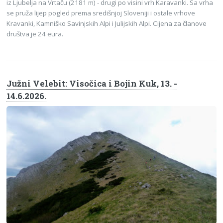
iz Ljubelja na Vrtaču (2181 m) - drugi po visini vrh Karavanki. Sa vrha
se pruža lijep pogled prema središnjoj Sloveniji i ostale vrhove
Kravanki, Kamniško Savinjskih Alpi i Julijskih Alpi. Cijena za članove
društva je 24 eura.
Južni Velebit: Visočica i Bojin Kuk, 13. -
14.6.2026.