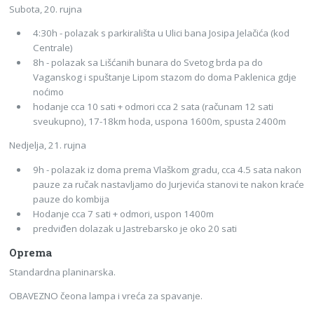
Subota, 20. rujna
4:30h - polazak s parkirališta u Ulici bana Josipa Jelačića (kod
Centrale)
8h - polazak sa Lišćanih bunara do Svetog brda pa do
Vaganskog i spuštanje Lipom stazom do doma Paklenica gdje
noćimo
hodanje cca 10 sati + odmori cca 2 sata (računam 12 sati
sveukupno), 17-18km hoda, uspona 1600m, spusta 2400m
Nedjelja, 21. rujna
9h - polazak iz doma prema Vlaškom gradu, cca 4.5 sata nakon
pauze za ručak nastavljamo do Jurjevića stanovi te nakon kraće
pauze do kombija
Hodanje cca 7 sati + odmori, uspon 1400m
predviđen dolazak u Jastrebarsko je oko 20 sati
Oprema
Standardna planinarska.
OBAVEZNO čeona lampa i vreća za spavanje.