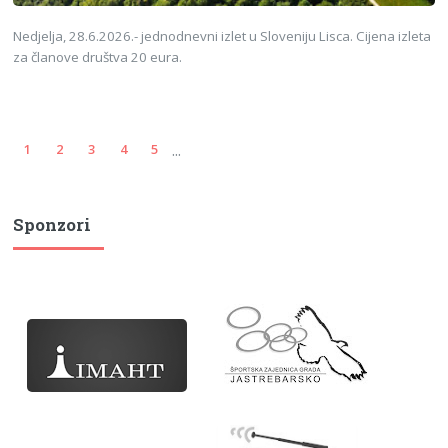
Nedjelja, 28.6.2026.- jednodnevni izlet u Sloveniju Lisca. Cijena izleta
za članove društva 20 eura.
...
1
2
3
4
5
Sponzori