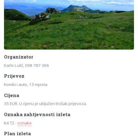
Organizator
Karlo Lulić, 098 787 366
Prijevoz
Kombi i auto, 13 mjesta
Cijena
35 EUR. U cijenu je uključen trošak prijevoza.
Oznaka zahtjevnosti izleta
K4 T2 -
oznake
Plan izleta