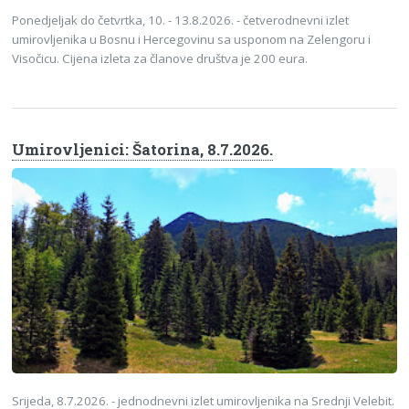
Ponedjeljak do četvrtka, 10. - 13.8.2026. - četverodnevni izlet
umirovljenika u Bosnu i Hercegovinu sa usponom na Zelengoru i
Visočicu. Cijena izleta za članove društva je 200 eura.
Umirovljenici: Šatorina, 8.7.2026.
Srijeda, 8.7.2026. - jednodnevni izlet umirovljenika na Srednji Velebit.