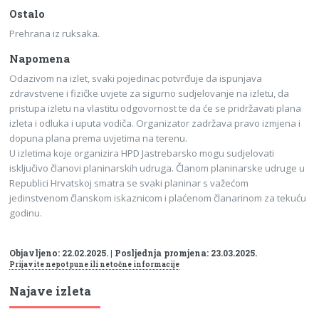
Ostalo
Prehrana iz ruksaka.
Napomena
Odazivom na izlet, svaki pojedinac potvrđuje da ispunjava
zdravstvene i fizičke uvjete za sigurno sudjelovanje na izletu, da
pristupa izletu na vlastitu odgovornost te da će se pridržavati plana
izleta i odluka i uputa vodiča. Organizator zadržava pravo izmjena i
dopuna plana prema uvjetima na terenu.
U izletima koje organizira HPD Jastrebarsko mogu sudjelovati
isključivo članovi planinarskih udruga. Članom planinarske udruge u
Republici Hrvatskoj smatra se svaki planinar s važećom
jedinstvenom članskom iskaznicom i plaćenom članarinom za tekuću
godinu.
Objavljeno: 22.02.2025. | Posljednja promjena: 23.03.2025.
Prijavite nepotpune ili netočne informacije
Najave izleta