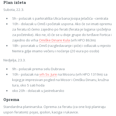
Plan izleta
Subota, 22.3.
5h - polazak s parkirališta Ulica bana Josipa Jelačića –centrala
10h - dolazak u Omiš i početak uspona. Ako će svi imati opremu
za feratu ići ćemo zajedno po ferati (ferata je lagana i poželjna
za početnike). Ako ne, ići će se u dvije grupe do tvrđave Fortica i
zajedno do vrha
Omiške Dinare Kula
(vrh HPO 863m)
18h - povratak u Omiš (razgledavanje i piće) i odlazak u mjesto
Nemira gdje imamo večeru i noćenje (20 eura po osobi)
Nedjelja, 23.3.
9h - polazak prema selu Dubrava
10h - polazak na
vrh Sv. Jure
na Mosoru (vrh HPO 1319m) sa
kojeg je impresivan pogled na Mosor i Omišku Dinaru, kružna
tura, oko 5 sati hoda
oko 20h - dolazak u Jastrebarsko
Oprema
Standardna planinarska. Oprema za feratu (za one koji planiraju
uspon feratom): pojas, ipsilon, kaciga i rukavice.