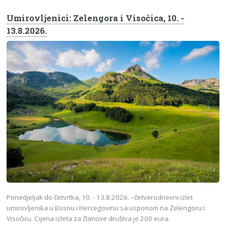
Umirovljenici: Zelengora i Visočica, 10. -
13.8.2026.
Ponedjeljak do četvrtka, 10. - 13.8.2026. - četverodnevni izlet
umirovljenika u Bosnu i Hercegovinu sa usponom na Zelengoru i
Visočicu. Cijena izleta za članove društva je 200 eura.