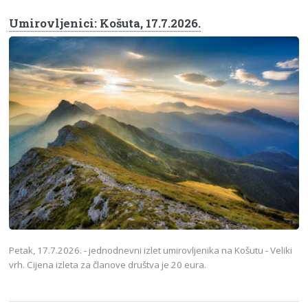
Umirovljenici: Košuta, 17.7.2026.
Petak, 17.7.2026. - jednodnevni izlet umirovljenika na Košutu - Veliki
vrh. Cijena izleta za članove društva je 20 eura.