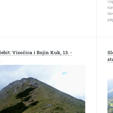
Usp
Kar
Slo
Jul
ebit: Visočica i Bojin Kuk, 13. -
Sl
.
st