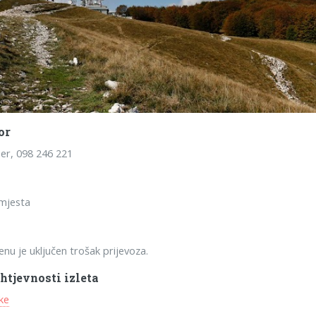
or
er, 098 246 221
mjesta
enu je uključen trošak prijevoza.
htjevnosti izleta
ke