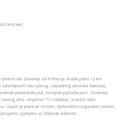
kod Centrale)
 sjeverni dio Slovenije od Primorja. Kraški plato 12 km
 zanimljivosti (dio južnog i zapadnog obronka Nanosa),
enski planinarski put, Evropski pješački put i Slovenski
pod samog vrha smješten TV odašiljač, a nešto niže i
ku. Uspon je planiran strmim, djelomično osiguranim putem,
jećujemo Ljubljanu uz obilazak adventa.