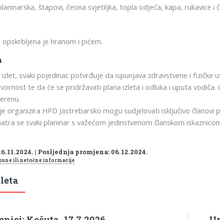
aninarska, štapovi, čeona svjetiljka, topla odjeća, kapa, rukavice i 
 opskrbljena je hranom i pićem.
a
zlet, svaki pojedinac potvrđuje da ispunjava zdravstvene i fizičke uv
vornost te da će se pridržavati plana izleta i odluka i uputa vodi
terenu.
je organizira HPD Jastrebarsko mogu sudjelovati isključivo članovi 
atra se svaki planinar s važećom jedinstvenom članskom iskaznicom
6.11.2024. | Posljednja promjena: 06.12.2024.
pune ili netočne informacije
leta
nici: Košuta, 17.7.2026.
Um