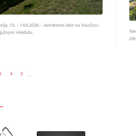
lja, 13. - 14.6.2026. - dvodnevni izlet na Visočicu i
Ned
 južnom Velebitu.
izl
...
3
4
5