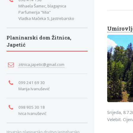
Mihaela Šamec, blagajnica
Parfumerija "Mia"
Vladka Mačeka 5, Jastrebarsko
Umirovlje
Planinarski dom Žitnica,
Japetić
zitnica.japetic@gmail.com
099 241 69 30
Marija Ivanušević
098 905 30 18
Srijeda, 8.7.
Ivica Ivanušević
Velebit. Cije
Hrvatsko planinarsko društvo Jastrebarsko