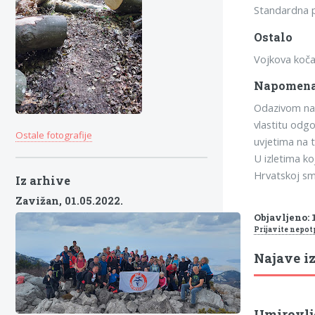
Standardna pl
Ostalo
Vojkova koča
Napomen
Odazivom na i
vlastitu odgo
Ostale fotografije
uvjetima na 
U izletima ko
Hrvatskoj sm
Iz arhive
Zavižan,
01.05.2022.
Objavljeno: 1
Prijavite nepot
Najave iz
Umirovlje