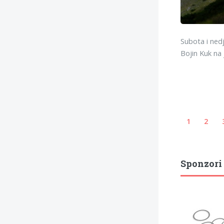
Subota i nedje
Bojin Kuk na
1
2
Sponzori