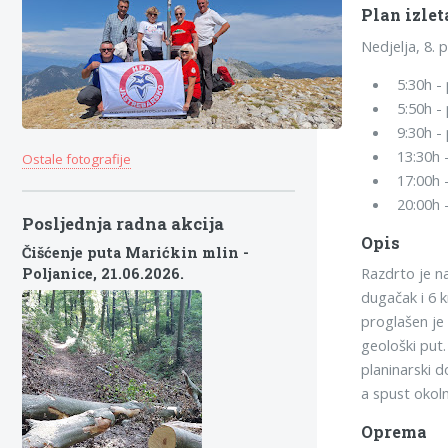
Plan izlet
Nedjelja, 8. 
5:30h -
5:50h -
9:30h -
13:30h 
Ostale fotografije
17:00h 
20:00h 
Posljednja radna akcija
Opis
Čišćenje puta Marićkin mlin -
Razdrto je na
Poljanice,
21.06.2026.
dugačak i 6 
proglašen je
geološki put.
planinarski 
a spust okol
Oprema