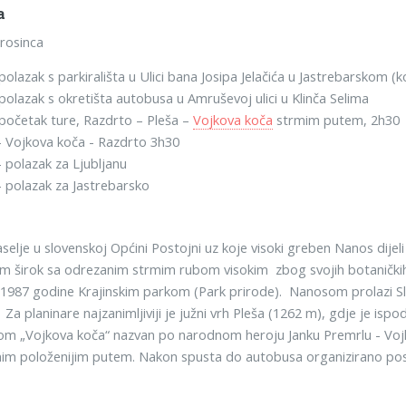
a
prosinca
 polazak s parkirališta u Ulici bana Josipa Jelačića u Jastrebarskom (
 polazak s okretišta autobusa u Amruševoj ulici u Klinča Selima
 početak ture, Razdrto – Pleša –
Vojkova koča
strmim putem, 2h30
- Vojkova koča - Razdrto 3h30
- polazak za Ljubljanu
- polazak za Jastrebarsko
selje u slovenskoj Općini Postojni uz koje visoki greben Nanos dijeli
km širok sa odrezanim strmim rubom visokim zbog svojih botaničkih
 1987 godine Krajinskim parkom (Park prirode). Nanosom prolazi Slov
 Za planinare najzanimljiviji je južni vrh Pleša (1262 m), gdje je is
dom „Vojkova koča“ nazvan po narodnom heroju Janku Premrlu - Voj
nim položenijim putem. Nakon spusta do autobusa organizirano pos