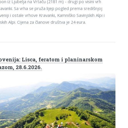
on iz Ljubelja na Vrtaču (2181 m) - drugi po visini vrh
avanki. Sa vrha se pruža lijep pogled prema središnjoj
veniji i ostale vrhove Kravanki, Kamniško Savinjskih Alpi i
ijskih Alpi. Cijena za članove društva je 24 eura.
ovenija: Lisca, feratom i planinarskom
azom, 28.6.2026.