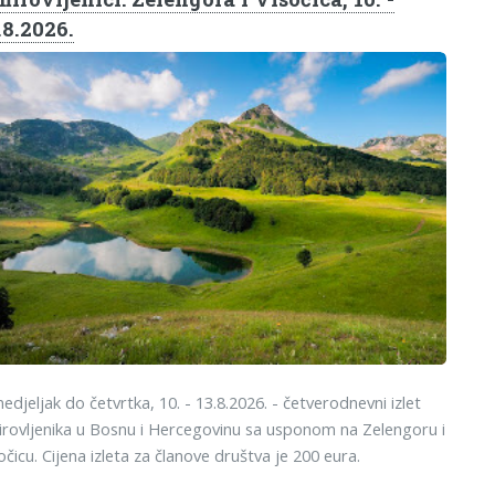
.8.2026.
edjeljak do četvrtka, 10. - 13.8.2026. - četverodnevni izlet
rovljenika u Bosnu i Hercegovinu sa usponom na Zelengoru i
očicu. Cijena izleta za članove društva je 200 eura.