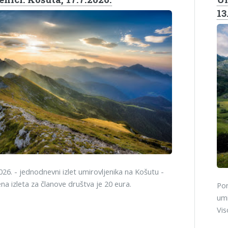
13
026. - jednodnevni izlet umirovljenika na Košutu -
jena izleta za članove društva je 20 eura.
Pon
umi
Vis