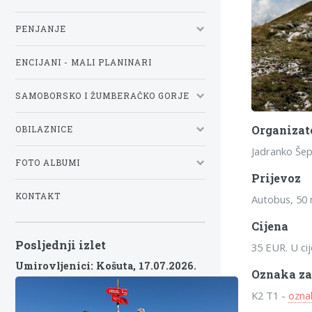
PENJANJE
ENCIJANI - MALI PLANINARI
SAMOBORSKO I ŽUMBERAČKO GORJE
Organizat
OBILAZNICE
Jadranko Šep
FOTO ALBUMI
Prijevoz
KONTAKT
Autobus, 50 
Cijena
Posljednji izlet
35 EUR. U cij
Umirovljenici: Košuta,
17.07.2026.
Oznaka za
K2 T1 -
ozna