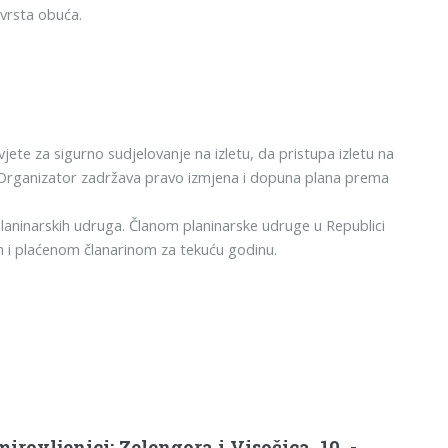
čvrsta obuća.
jete za sigurno sudjelovanje na izletu, da pristupa izletu na
ča. Organizator zadržava pravo izmjena i dopuna plana prema
planinarskih udruga. Članom planinarske udruge u Republici
 i plaćenom članarinom za tekuću godinu.
irovljenici: Zelengora i Visočica, 10. -