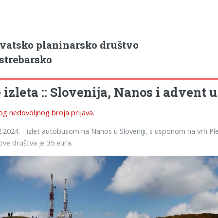
vatsko planinarsko društvo
strebarsko
izleta :: Slovenija, Nanos i advent u
g nedovoljnog broja prijava.
2.2024. - izlet autobusom na Nanos u Sloveniji, s usponom na vrh Pl
nove društva je 35 eura.