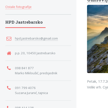
Ostale fotografije
HPD Jastrebarsko
hpd.jastrebarsko@gmail.com
p.p. 20, 10450 Jastrebarsko
098 841 877
Marko Mikloušić, predsjednik
Petak, 17.7.2
Veliki vrh. Ci
091 799 4076
Suzana Juranić, tajnica
098 414 138