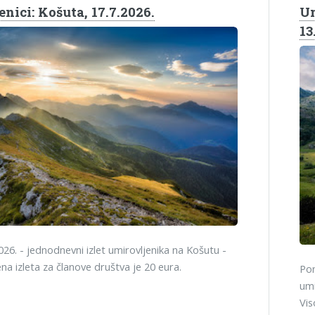
nici: Košuta, 17.7.2026.
Um
13
026. - jednodnevni izlet umirovljenika na Košutu -
jena izleta za članove društva je 20 eura.
Pon
umi
Vis