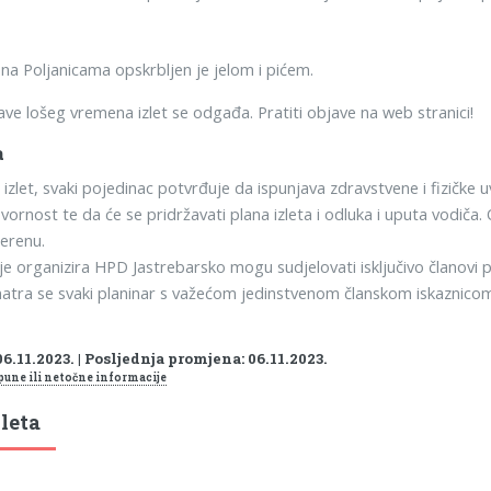
na Poljanicama opskrbljen je jelom i pićem.
ave lošeg vremena izlet se odgađa. Pratiti objave na web stranici!
a
zlet, svaki pojedinac potvrđuje da ispunjava zdravstvene i fizičke uv
vornost te da će se pridržavati plana izleta i odluka i uputa vodi
terenu.
je organizira HPD Jastrebarsko mogu sudjelovati isključivo članovi 
atra se svaki planinar s važećom jedinstvenom članskom iskaznicom
6.11.2023. | Posljednja promjena: 06.11.2023.
pune ili netočne informacije
leta