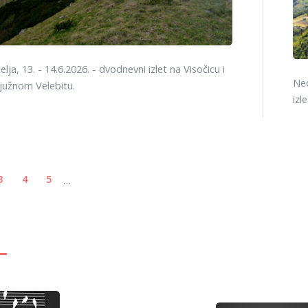
lja, 13. - 14.6.2026. - dvodnevni izlet na Visočicu i
Ned
 južnom Velebitu.
izl
...
3
4
5