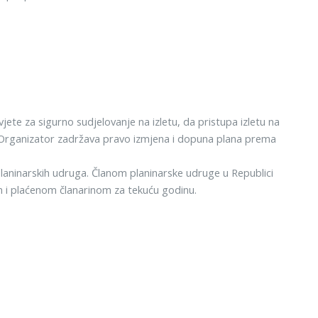
jete za sigurno sudjelovanje na izletu, da pristupa izletu na
ča. Organizator zadržava pravo izmjena i dopuna plana prema
planinarskih udruga. Članom planinarske udruge u Republici
 i plaćenom članarinom za tekuću godinu.