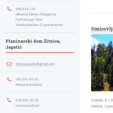
098 414 138
Mihaela Šamec, blagajnica
Parfumerija "Mia"
Vladka Mačeka 5, Jastrebarsko
Umirovlje
Planinarski dom Žitnica,
Japetić
zitnica.japetic@gmail.com
099 241 69 30
Marija Ivanušević
Srijeda, 8.7.
098 905 30 18
Ivica Ivanušević
Velebit. Cije