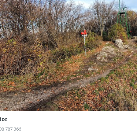
tor
098 787 366