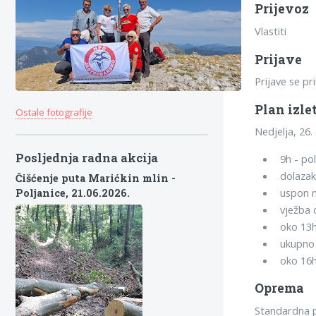
Prijevoz
Vlastiti
Prijave
Prijave se p
Plan izle
Ostale fotografije
Nedjelja, 26
Posljednja radna akcija
9h - pol
dolazak
Čišćenje puta Marićkin mlin -
uspon n
Poljanice,
21.06.2026.
vježba 
oko 13h
ukupno 
oko 16h
Oprema
Standardna pl