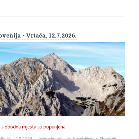
ovenija - Vrtača, 12.7.2026.
 slobodna mjesta su popunjena.
jelja, 12.7.2026. - jednodnevni izlet kombijima u Sloveniju.