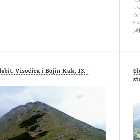
Usp
Kar
Slo
Jul
ebit: Visočica i Bojin Kuk, 13. -
Sl
.
st