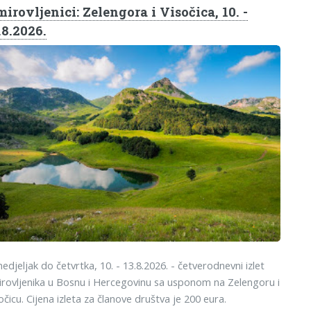
irovljenici: Zelengora i Visočica, 10. -
.8.2026.
edjeljak do četvrtka, 10. - 13.8.2026. - četverodnevni izlet
rovljenika u Bosnu i Hercegovinu sa usponom na Zelengoru i
očicu. Cijena izleta za članove društva je 200 eura.