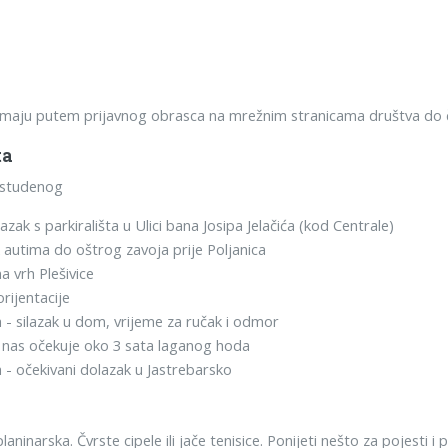
rimaju putem prijavnog obrasca na mrežnim stranicama društva do 
ta
. studenog
azak s parkirališta u Ulici bana Josipa Jelačića (kod Centrale)
 autima do oštrog zavoja prije Poljanica
a vrh Plešivice
orijentacije
 - silazak u dom, vrijeme za ručak i odmor
nas očekuje oko 3 sata laganog hoda
 - očekivani dolazak u Jastrebarsko
aninarska. Čvrste cipele ili jače tenisice. Ponijeti nešto za pojesti i 