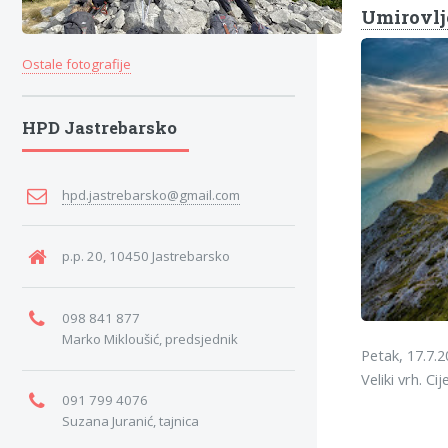
Umirovlje
Ostale fotografije
HPD Jastrebarsko
hpd.jastrebarsko@gmail.com
p.p. 20, 10450 Jastrebarsko
098 841 877
Marko Mikloušić, predsjednik
Petak, 17.7.2
Veliki vrh. Ci
091 799 4076
Suzana Juranić, tajnica