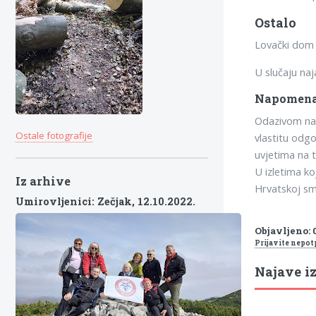
Ostalo
Lovački dom 
U slučaju naj
Napomen
Odazivom na i
Ostale fotografije
vlastitu odgo
uvjetima na 
U izletima ko
Iz arhive
Hrvatskoj sm
Umirovljenici: Zečjak,
12.10.2022.
Objavljeno: 0
Prijavite nepot
Najave iz