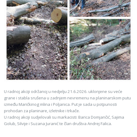
U radnoj akciji održanoj u nedjelju 21.6.2026. uklonjene su veće
grane i stabla srušena u zadnjem nevremenu na planinarskom putu
između Marićkinog mlina i Poljanica. Put je sada u potpunosti
prohodan za planinare, izletnike i trkače.
U radnoj akciji sudjelovali su markacisti: Barica Domjančić, Sajima
Golub, Silvije i Suzana Juranić te član društva Andrej Falica.