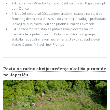
2.4. Jadranka i Miljenko Petrović očistili su dionicu Frgolovac - pl.
dom Žitnica
7.4. počeli smo s raščišćavanjem srušenih stabala na stazi od
Šumskog dvora. Prvi dio staze do Okretaljke sada je prohodan.
U akciji su sudjelovali Suzana Juranić i Dražen Lovreček.
3.4. je zabetoniran stup sa putokaznim pločama na vrhu
Plešivice te je prilazni put od Poljanica očišćen od granja i
stabala napadalih nakon nevremena. U akciji su sudjelovali
Marko Ozmec, Mihael i Igor Plantaš.
Poziv na radnu akciju uređenja okoliša piramide
na Japetiću