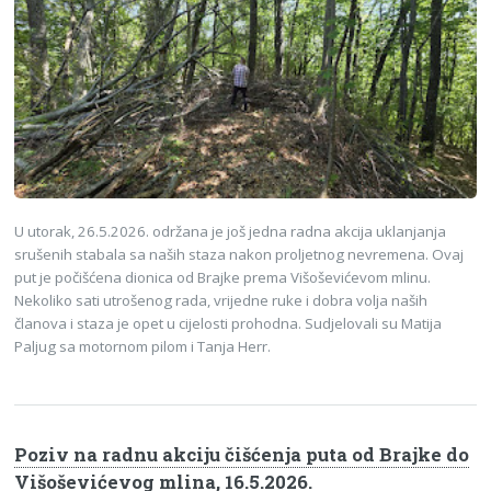
U utorak, 26.5.2026. održana je još jedna radna akcija uklanjanja
srušenih stabala sa naših staza nakon proljetnog nevremena. Ovaj
put je počišćena dionica od Brajke prema Višoševićevom mlinu.
Nekoliko sati utrošenog rada, vrijedne ruke i dobra volja naših
članova i staza je opet u cijelosti prohodna. Sudjelovali su Matija
Paljug sa motornom pilom i Tanja Herr.
Poziv na radnu akciju čišćenja puta od Brajke do
Višoševićevog mlina, 16.5.2026.