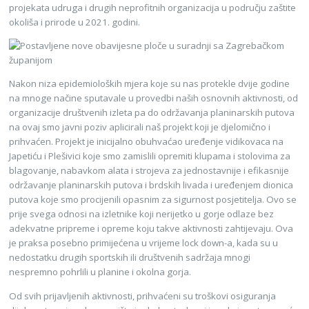
projekata udruga i drugih neprofitnih organizacija u području zaštite
okoliša i prirode u 2021. godini.
Nakon niza epidemioloških mjera koje su nas protekle dvije godine
na mnoge načine sputavale u provedbi naših osnovnih aktivnosti, od
organizacije društvenih izleta pa do održavanja planinarskih putova
na ovaj smo javni poziv aplicirali naš projekt koji je djelomično i
prihvaćen. Projekt je inicijalno obuhvaćao uređenje vidikovaca na
Japetiću i Plešivici koje smo zamislili opremiti klupama i stolovima za
blagovanje, nabavkom alata i strojeva za jednostavnije i efikasnije
održavanje planinarskih putova i brdskih livada i uređenjem dionica
putova koje smo procijenili opasnim za sigurnost posjetitelja. Ovo se
prije svega odnosi na izletnike koji nerijetko u gorje odlaze bez
adekvatne pripreme i opreme koju takve aktivnosti zahtijevaju. Ova
je praksa posebno primijećena u vrijeme lock down-a, kada su u
nedostatku drugih sportskih ili društvenih sadržaja mnogi
nespremno pohrlili u planine i okolna gorja.
Od svih prijavljenih aktivnosti, prihvaćeni su troškovi osiguranja