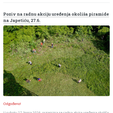
Poziv na radnu akciju uređenja okoliša piramide
na Japetiću, 27.6.
Odgođeno!
U subotu 27. lipnja 2026. organizira se radna akcija uređenja okoliša