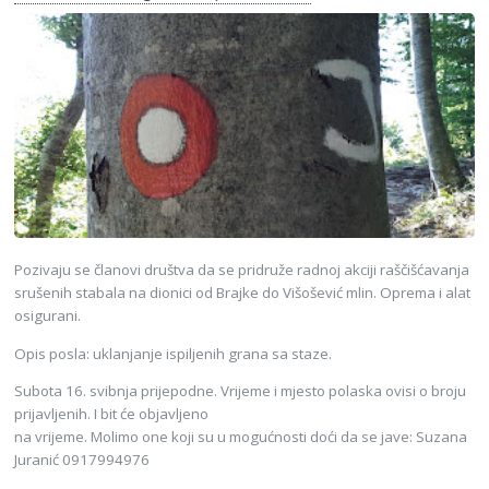
Pozivaju se članovi društva da se pridruže radnoj akciji raščišćavanja
srušenih stabala na dionici od Brajke do Višošević mlin. Oprema i alat
osigurani.
Opis posla: uklanjanje ispiljenih grana sa staze.
Subota 16. svibnja prijepodne. Vrijeme i mjesto polaska ovisi o broju
prijavljenih. I bit će objavljeno
na vrijeme. Molimo one koji su u mogućnosti doći da se jave: Suzana
Juranić 0917994976