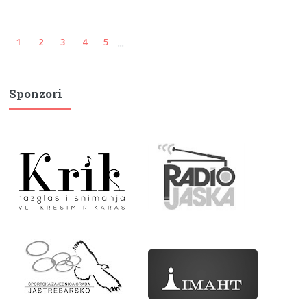
...
1
2
3
4
5
Sponzori