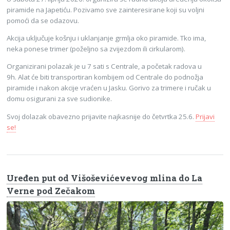
piramide na Japetiću. Pozivamo sve zainteresirane koji su voljni
pomoći da se odazovu.
Akcija uključuje košnju i uklanjanje grmlja oko piramide. Tko ima,
neka ponese trimer (poželjno sa zvijezdom ili cirkularom).
Organizirani polazak je u 7 sati s Centrale, a početak radova u
9h. Alat će biti transportiran kombijem od Centrale do podnožja
piramide i nakon akcije vraćen u Jasku. Gorivo za trimere i ručak u
domu osigurani za sve sudionike.
Svoj dolazak obavezno prijavite najkasnije do četvrtka 25.6.
Prijavi
se!
Uređen put od Višoševićevevog mlina do La
Verne pod Zečakom