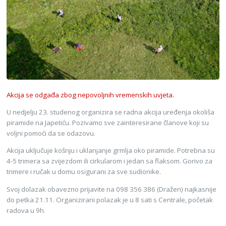
Akcija se odgađa zbog nepovoljnih vremenskih uvjeta.
U nedjelju 23. studenog organizira se radna akcija uređenja okoliša
piramide na Japetiću. Pozivamo sve zainteresirane članove koji su
voljni pomoći da se odazovu.
Akcija uključuje košnju i uklanjanje grmlja oko piramide. Potrebna su
4-5 trimera sa zvijezdom ili cirkularom i jedan sa flaksom. Gorivo za
trimere i ručak u domu osigurani za sve sudionike.
Svoj dolazak obavezno prijavite na 098 356 386 (Dražen) najkasnije
do petka 21.11. Organizirani polazak je u 8 sati s Centrale, početak
radova u 9h.