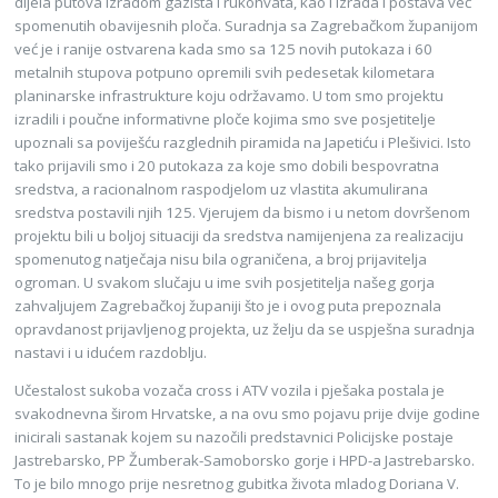
dijela putova izradom gazišta i rukohvata, kao i izrada i postava već
spomenutih obavijesnih ploča. Suradnja sa Zagrebačkom županijom
već je i ranije ostvarena kada smo sa 125 novih putokaza i 60
metalnih stupova potpuno opremili svih pedesetak kilometara
planinarske infrastrukture koju održavamo. U tom smo projektu
izradili i poučne informativne ploče kojima smo sve posjetitelje
upoznali sa poviješću razglednih piramida na Japetiću i Plešivici. Isto
tako prijavili smo i 20 putokaza za koje smo dobili bespovratna
sredstva, a racionalnom raspodjelom uz vlastita akumulirana
sredstva postavili njih 125. Vjerujem da bismo i u netom dovršenom
projektu bili u boljoj situaciji da sredstva namijenjena za realizaciju
spomenutog natječaja nisu bila ograničena, a broj prijavitelja
ogroman. U svakom slučaju u ime svih posjetitelja našeg gorja
zahvaljujem Zagrebačkoj županiji što je i ovog puta prepoznala
opravdanost prijavljenog projekta, uz želju da se uspješna suradnja
nastavi i u idućem razdoblju.
Učestalost sukoba vozača cross i ATV vozila i pješaka postala je
svakodnevna širom Hrvatske, a na ovu smo pojavu prije dvije godine
inicirali sastanak kojem su nazočili predstavnici Policijske postaje
Jastrebarsko, PP Žumberak-Samoborsko gorje i HPD-a Jastrebarsko.
To je bilo mnogo prije nesretnog gubitka života mladog Doriana V.