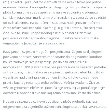
(21) u okolici Rijeke. Želimo vjerovati da na ovako teške posljedice
možemo djelovati kao zajednica i zbog toga smo postavili obavijesne
ploče kojima prije svega apeliramo na sve sudionike u prometu
šumskim putovima i markiranim planinarskim stazama da se suzdrže
od ovih aktivnosti na označenim stazama. Nad njihovim moćnim i
često teškim vozilima vrlo lako mogu izgubiti kontrolu, što nerijetko i
čine. Ako to učine u neposrednoj blizini planinara i izletnika
posljedice će biti nepovratno tragične. Posebni rezervat šumske
vegetacije na Japetiću nije staza za cross.
Razvijanjem svijesti o mogućim posljedicama i željom za dijalogom
pozivamo opet sve zainteresirane strane da dogovorimo koridore
koji će zadovoljiti sve posjetitelje, pa dolazili oni pješke ili
motorizirano. HPD Jastrebarsko bez predrasuda će saslušati potrebe
svih skupina, no isto tako sve skupine posjetitelja trebali bi poštivati i
vlasništvo nad planinarskim domom Žitnica u i oko kojeg vrijede
pravila kućnog reda koja treba poštivati. Vožnja livadama Žitnice,
vršnim grebenom Plešivice i Japetića nije prihvatljivo ponašanje kojim
dovodite u opasnost sve nas koji tamo boravimo i često dolazimo.
Nadam se stoga da će nove obavijesne ploče probuditi savjest i
odgovornost za zajednički suživot svih skupina izletnika i avanturista