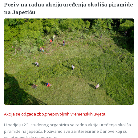
Poziv na radnu akciju uređenja okoliša piramide
na Japetiću
Akcija se odgađa zbog nepovoljnih vremenskih uvjeta.
U nedjelju 23. studenog organizira se radna akcija uređenja okoliša
piramide na Japetiću. Pozivamo sve zainteresirane članove koji su
voljni pomoći da se odazovu.