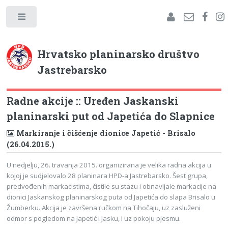
Hrvatsko planinarsko društvo
Jastrebarsko
Radne akcije :: Uređen Jaskanski
planinarski put od Japetića do Slapnice
Markiranje i čišćenje dionice Japetić - Brisalo
(26.04.2015.)
U nedjelju, 26. travanja 2015. organizirana je velika radna akcija u
kojoj je sudjelovalo 28 planinara HPD-a Jastrebarsko. Šest grupa,
predvođenih markacistima, čistile su stazu i obnavljale markacije na
dionici Jaskanskog planinarskog puta od Japetića do slapa Brisalo u
Žumberku. Akcija je završena ručkom na Tihočaju, uz zasluženi
odmor s pogledom na Japetić i Jasku, i uz pokoju pjesmu.