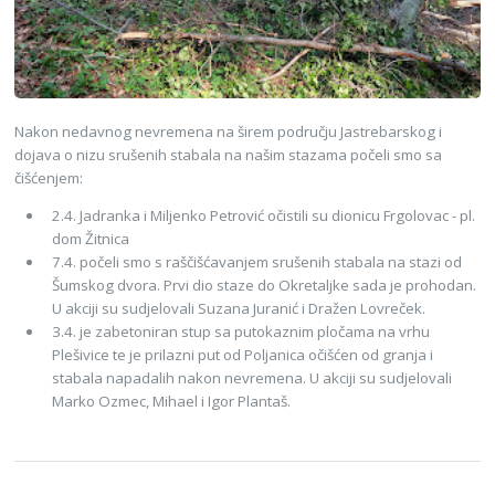
Nakon nedavnog nevremena na širem području Jastrebarskog i
dojava o nizu srušenih stabala na našim stazama počeli smo sa
čišćenjem:
2.4. Jadranka i Miljenko Petrović očistili su dionicu Frgolovac - pl.
dom Žitnica
7.4. počeli smo s raščišćavanjem srušenih stabala na stazi od
Šumskog dvora. Prvi dio staze do Okretaljke sada je prohodan.
U akciji su sudjelovali Suzana Juranić i Dražen Lovreček.
3.4. je zabetoniran stup sa putokaznim pločama na vrhu
Plešivice te je prilazni put od Poljanica očišćen od granja i
stabala napadalih nakon nevremena. U akciji su sudjelovali
Marko Ozmec, Mihael i Igor Plantaš.