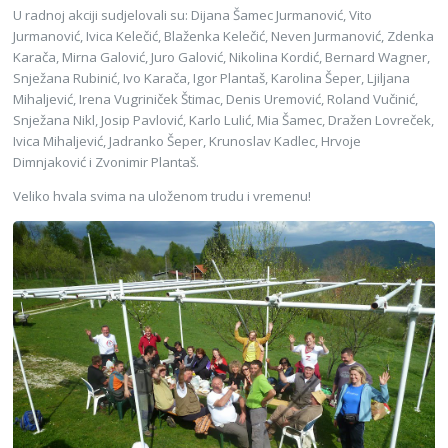
U radnoj akciji sudjelovali su: Dijana Šamec Jurmanović, Vito
Jurmanović, Ivica Kelečić, Blaženka Kelečić, Neven Jurmanović, Zdenka
Karača, Mirna Galović, Juro Galović, Nikolina Kordić, Bernard Wagner,
Snježana Rubinić, Ivo Karača, Igor Plantaš, Karolina Šeper, Ljiljana
Mihaljević, Irena Vugriniček Štimac, Denis Uremović, Roland Vučinić,
Snježana Nikl, Josip Pavlović, Karlo Lulić, Mia Šamec, Dražen Lovreček,
Ivica Mihaljević, Jadranko Šeper, Krunoslav Kadlec, Hrvoje
Dimnjaković i Zvonimir Plantaš.
Veliko hvala svima na uloženom trudu i vremenu!