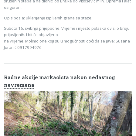
srušenih stabala na dionici od Brajke do Višošević mlin. Oprema i alat
osigurani.
Opis posla: uklanjanje ispiljenih grana sa staze.
Subota 16. svibnja prijepodne. Vrijeme i mjesto polaska ovisi o broju
prijavljenih. I bit će objavljeno
na vrijeme. Molimo one koji su u mogućnosti doći da se jave: Suzana
Juranić 0917994976
Radne akcije markacista nakon nedavnog
nevremena