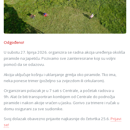
Odgođeno!
U subotu 27. lipnja 2026. organizira se radna akcija uređenja okoliša
piramide na Japetiću. Pozivamo sve zainteresirane koji su voljni
pomoći da se odazovu.
Akcija uključuje košnju i uklanjanje grmlja oko piramide. Tko ima,
neka ponese trimer (poželjno sa zvijezdom ili cirkularom).
Organizirani polazak je u 7 sati s Centrale, a početak radova u
9h. Alat će biti transportiran kombijem od Centrale do podnožja
piramide i nakon akcije vraćen u Jasku. Gorivo za trimere i ručak u
domu osigurani za sve sudionike.
Svoj dolazak obavezno prijavite najkasnije do četvrtka 25.6.
Prijavi
se!