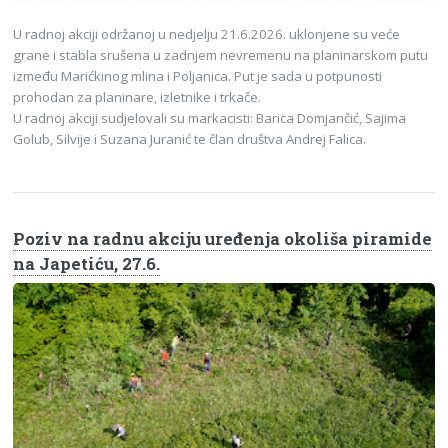
U radnoj akciji održanoj u nedjelju 21.6.2026. uklonjene su veće
grane i stabla srušena u zadnjem nevremenu na planinarskom putu
između Marićkinog mlina i Poljanica. Put je sada u potpunosti
prohodan za planinare, izletnike i trkače.
U radnoj akciji sudjelovali su markacisti: Barica Domjančić, Sajima
Golub, Silvije i Suzana Juranić te član društva Andrej Falica.
Poziv na radnu akciju uređenja okoliša piramide
na Japetiću, 27.6.