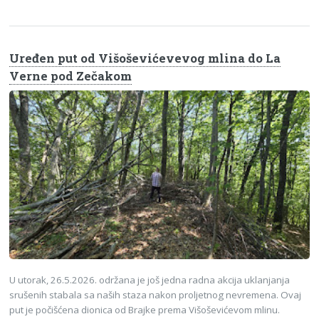
Uređen put od Višoševićevevog mlina do La
Verne pod Zečakom
U utorak, 26.5.2026. održana je još jedna radna akcija uklanjanja
srušenih stabala sa naših staza nakon proljetnog nevremena. Ovaj
put je počišćena dionica od Brajke prema Višoševićevom mlinu.