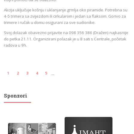
Akcija uključuje košnju i uklanjanje grmlja oko piramide. Potrebna su
4-5 trimera sa zvijezdom ili cirkularom i jedan sa flaksom. Gorivo za
trimere i ručak u domu osigurani za sve sudionike.
Svoj dolazak obavezno prijavite na 098 356 386 (Dražen) najkasnije
do petka 21.11. Organizirani polazak je u 8 sati s Centrale, početak
radova u 9h.
...
1
2
3
4
5
Sponzori