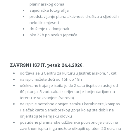
planinarskog doma
zajednička fotografija
predstavljanje plana aktivnosti društva u sljedećih
nekoliko mjeseci
druženje uz domjenak
oko 22h polazak s Japetića
ZAVRŠNI ISPIT, petak 24.4.2026.
održava se u Centru za kulturu u Jastrebarskom, 1. kat
na ispit možete doći od 15h do 18h
očekivano trajanje ispita je do 2 sata (ispit se sastoji od
60 pitanja, 5 zadataka iz orijentacije i orijentacijom na
terenu te vezivanjem čvorova)
na ispit je potrebno donijeti zamku i karabinere, kompas
i isječak karte Samoborskog gorja kojeg ste dobili na
orijentaciji te kemijsku olovku
posuđene planinarske udžbenike potrebno je vratiti na
završnom ispitu ili ga možete otkupiti uplatom 20 eura na