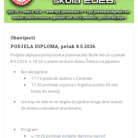
Obavijesti
PODJELA DIPLOMA, petak 8.5.2026.
Podjela diploma polaznicima planinarske škole biti će u petak
8.5.2026. u 18:30 u planinarskom domu Žitnica na Japetiću
tko ide pješice:
17:15 polazak autima s Centrale
17:30 početak uspona s Frgolovca (oko 45 min
hoda do doma)
oni koji ne žele ili ne stignu ići pješice mogu doći autom
do doma u vlastitom aranžmanu
Program:
u 18:30 početak podjele diploma ispred