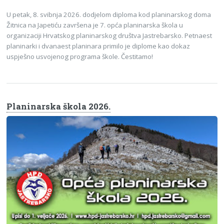
U petak, 8. svibnja 2026. dodjelom diploma kod planinarskog doma
Žitnica na Japetiću završena je 7. opća planinarska škola u
organizaciji Hrvatskog planinarskog društva Jastrebarsko. Petnaest
planinarki i dvanaest planinara primilo je diplome kao dokaz
uspješno usvojenog programa škole. Čestitamo!
Planinarska škola 2026.