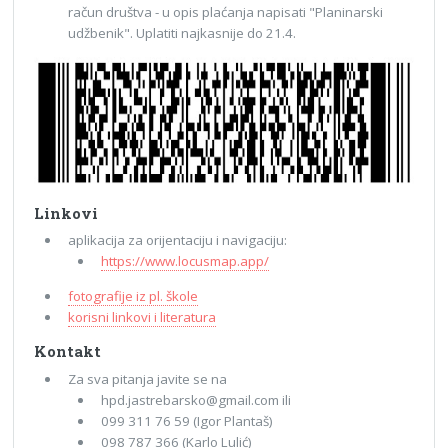
račun društva - u opis plaćanja napisati "Planinarski
udžbenik". Uplatiti najkasnije do 21.4.
Linkovi
aplikacija za orijentaciju i navigaciju:
https://www.locusmap.app/
fotografije iz pl. škole
korisni linkovi i literatura
Kontakt
Za sva pitanja javite se na
hpd.jastrebarsko@gmail.com ili
099 311 76 59 (Igor Plantaš)
098 787 366 (Karlo Lulić)