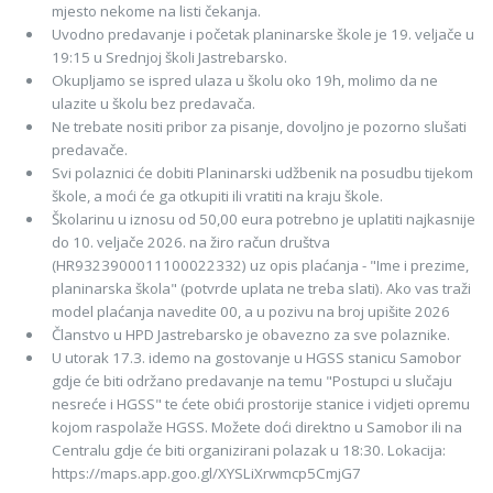
mjesto nekome na listi čekanja.
Uvodno predavanje i početak planinarske škole je 19. veljače u
19:15 u Srednjoj školi Jastrebarsko.
Okupljamo se ispred ulaza u školu oko 19h, molimo da ne
ulazite u školu bez predavača.
Ne trebate nositi pribor za pisanje, dovoljno je pozorno slušati
predavače.
Svi polaznici će dobiti Planinarski udžbenik na posudbu tijekom
škole, a moći će ga otkupiti ili vratiti na kraju škole.
Školarinu u iznosu od 50,00 eura potrebno je uplatiti najkasnije
do 10. veljače 2026. na žiro račun društva
(HR9323900011100022332) uz opis plaćanja - "Ime i prezime,
planinarska škola" (potvrde uplata ne treba slati). Ako vas traži
model plaćanja navedite 00, a u pozivu na broj upišite 2026
Članstvo u HPD Jastrebarsko je obavezno za sve polaznike.
U utorak 17.3. idemo na gostovanje u HGSS stanicu Samobor
gdje će biti održano predavanje na temu "Postupci u slučaju
nesreće i HGSS" te ćete obići prostorije stanice i vidjeti opremu
kojom raspolaže HGSS. Možete doći direktno u Samobor ili na
Centralu gdje će biti organizirani polazak u 18:30. Lokacija:
https://maps.app.goo.gl/XYSLiXrwmcp5CmjG7