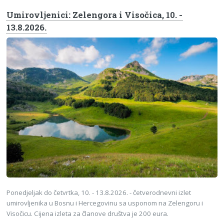
Umirovljenici: Zelengora i Visočica, 10. -
13.8.2026.
Ponedjeljak do četvrtka, 10. - 13.8.2026. - četverodnevni izlet
umirovljenika u Bosnu i Hercegovinu sa usponom na Zelengoru i
Visočicu. Cijena izleta za članove društva je 200 eura.