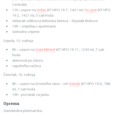
Centrale)
11h –uspon na
Vošac
(KT HPO 19.7., 1421 m) i
Sv. Jure
(KT HPO
19.2., 1421 m), 5 sati hoda
obilazak vidikovca Nebeska šetnica – Skywalk Biokovo
19h – smještaj u apartmane
slobodno vrijeme
Srijeda, 15. svibnja
8h – uspon na
Sveti Mihovil
(KT HPO 19.11., 1245 m), 7 sati
hoda
aktivnosti po izboru
zajednička večera
Četvrtak, 16. svibnja
8h – uspon na Drveničke stine – vrh
Sokolić
(KT HPO 19.9., 788
m), 7 sati hoda
19h - povratak za Jasku
Oprema
Standardna planinarska.