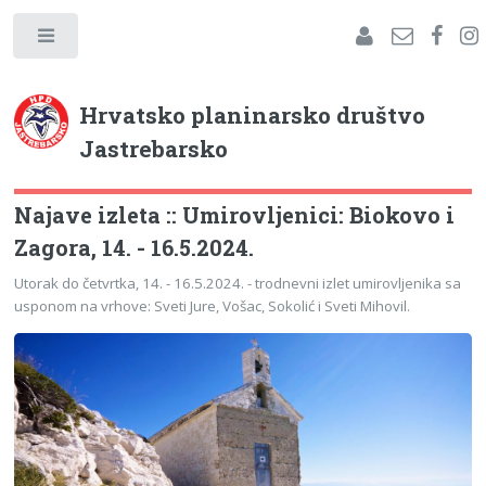
Hrvatsko planinarsko društvo
Jastrebarsko
Najave izleta :: Umirovljenici: Biokovo i
Zagora, 14. - 16.5.2024.
Utorak do četvrtka, 14. - 16.5.2024. - trodnevni izlet umirovljenika sa
usponom na vrhove: Sveti Jure, Vošac, Sokolić i Sveti Mihovil.