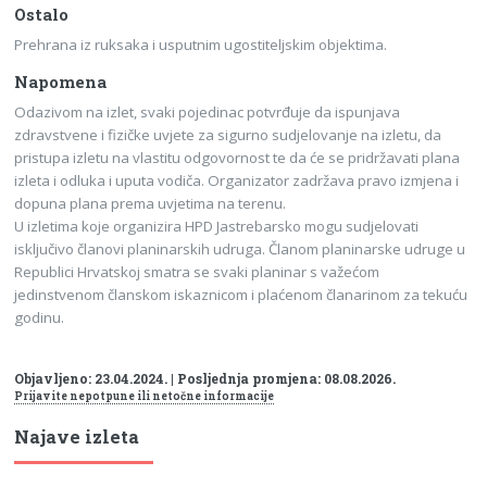
Ostalo
Prehrana iz ruksaka i usputnim ugostiteljskim objektima.
Napomena
Odazivom na izlet, svaki pojedinac potvrđuje da ispunjava
zdravstvene i fizičke uvjete za sigurno sudjelovanje na izletu, da
pristupa izletu na vlastitu odgovornost te da će se pridržavati plana
izleta i odluka i uputa vodiča. Organizator zadržava pravo izmjena i
dopuna plana prema uvjetima na terenu.
U izletima koje organizira HPD Jastrebarsko mogu sudjelovati
isključivo članovi planinarskih udruga. Članom planinarske udruge u
Republici Hrvatskoj smatra se svaki planinar s važećom
jedinstvenom članskom iskaznicom i plaćenom članarinom za tekuću
godinu.
Objavljeno: 23.04.2024. | Posljednja promjena: 08.08.2026.
Prijavite nepotpune ili netočne informacije
Najave izleta