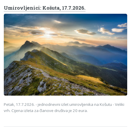
Umirovljenici: Košuta, 17.7.2026.
Petak, 17.7.2026. - jednodnevni izlet umirovljenika na Košutu - Veliki
vrh. Cijena izleta za članove društva je 20 eura.