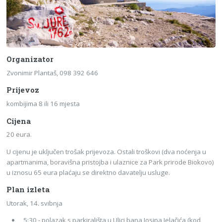
Organizator
Zvonimir Plantaš, 098 392 646
Prijevoz
kombijima 8 ili 16 mjesta
Cijena
20 eura.
U cijenu je uključen trošak prijevoza. Ostali troškovi (dva noćenja u
apartmanima, boravišna pristojba i ulaznice za Park prirode Biokovo)
u iznosu 65 eura plaćaju se direktno davatelju usluge.
Plan izleta
Utorak, 14. svibnja
5:30 - polazak s parkirališta u Ulici bana Josipa Jelačića (kod