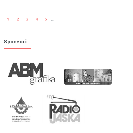
...
1
2
3
4
5
Sponzori