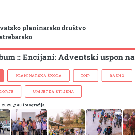
vatsko planinarsko društvo
strebarsko
bum :: Encijani: Adventski uspon na 
PLANINARSKA ŠKOLA
DHP
RAZNO
 GORJE
UMJETNA STIJENA
2.2025. // 40 fotografija