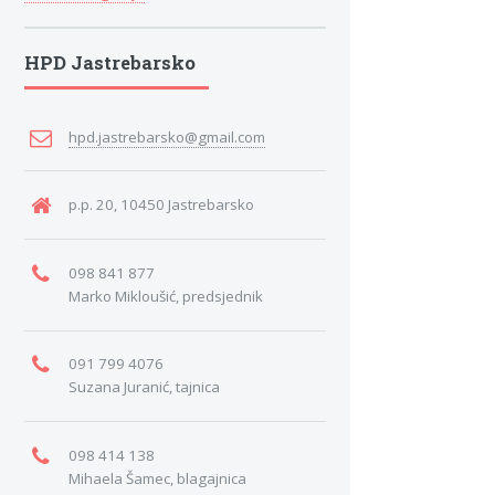
HPD Jastrebarsko
hpd.jastrebarsko@gmail.com
p.p. 20, 10450 Jastrebarsko
098 841 877
Marko Mikloušić, predsjednik
091 799 4076
Suzana Juranić, tajnica
098 414 138
Mihaela Šamec, blagajnica