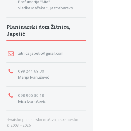
Parfumerija "Mia"
Vladka Mačeka 5, Jastrebarsko
Planinarski dom Žitnica,
Japetić
zitnica.japetic@gmail.com
099 241 69 30
Marija Ivanušević
098 905 30 18
Ivica Ivanušević
Hrvatsko planinarsko društvo Jastrebarsko
© 2003. - 2026.