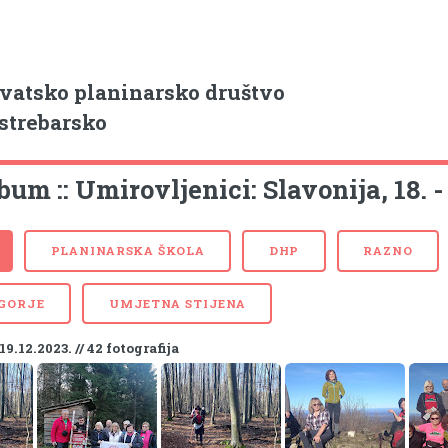
vatsko planinarsko društvo
strebarsko
bum :: Umirovljenici: Slavonija, 18. -
PLANINARSKA ŠKOLA
DHP
RAZNO
 GORJE
UMJETNA STIJENA
- 19.12.2023. // 42 fotografija