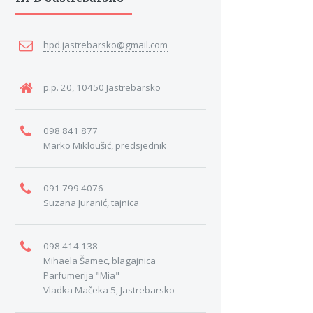
hpd.jastrebarsko@gmail.com
p.p. 20, 10450 Jastrebarsko
098 841 877
Marko Mikloušić, predsjednik
091 799 4076
Suzana Juranić, tajnica
098 414 138
Mihaela Šamec, blagajnica
Parfumerija "Mia"
Vladka Mačeka 5, Jastrebarsko