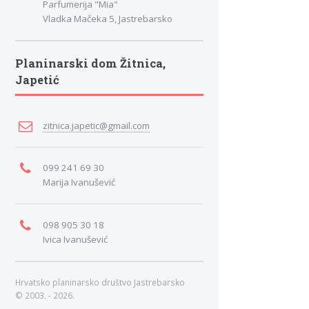
Parfumerija "Mia"
Vladka Mačeka 5, Jastrebarsko
Planinarski dom Žitnica,
Japetić
zitnica.japetic@gmail.com
099 241 69 30
Marija Ivanušević
098 905 30 18
Ivica Ivanušević
Hrvatsko planinarsko društvo Jastrebarsko
© 2003. - 2026.