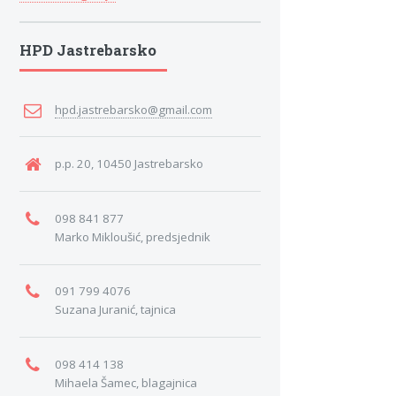
HPD Jastrebarsko
hpd.jastrebarsko@gmail.com
p.p. 20, 10450 Jastrebarsko
098 841 877
Marko Mikloušić, predsjednik
091 799 4076
Suzana Juranić, tajnica
098 414 138
Mihaela Šamec, blagajnica