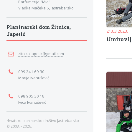
Parfumerija "Mia"
Vladka Mačeka 5, Jastrebarsko
Planinarski dom Žitnica,
21.03.2023.
Japetić
Umirovlj
zitnica.japetic@gmail.com
099 241 69 30
Marija Ivanušević
098 905 30 18
Ivica Ivanušević
Hrvatsko planinarsko društvo Jastrebarsko
© 2003. - 2026.