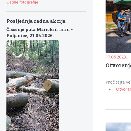
Ostale fotografije
Posljednja radna akcija
Čišćenje puta Marićkin mlin -
Poljanice,
21.06.2026.
17.06.2023.
Otvorenj
Pročitajte ve
Otvoren