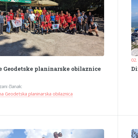
02.
e Geodetske planinarske obilaznice
Di
zani članak:
a Geodetska planinarska obilaznica