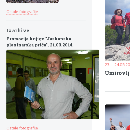
Ostale fotografije
Iz arhive
Promocija knjige "Jaskanska
planinarska priča",
21.03.2014.
23. - 24.05.2
Umirovlje
Ostale fotografije