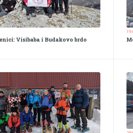
19.
enici: Visibaba i Budakovo brdo
Me
29.