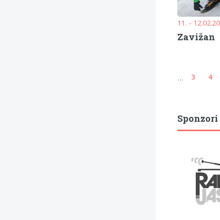
11. - 12.02.2
Zavižan
...
3
4
Sponzori