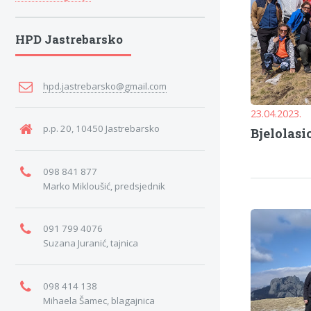
HPD Jastrebarsko
hpd.jastrebarsko@gmail.com
23.04.2023.
p.p. 20, 10450 Jastrebarsko
Bjelolasi
098 841 877
Marko Mikloušić, predsjednik
091 799 4076
Suzana Juranić, tajnica
098 414 138
Mihaela Šamec, blagajnica