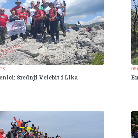
023.
06.
nici: Srednji Velebit i Lika
En