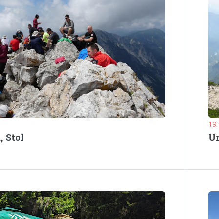
19.
, Stol
Um