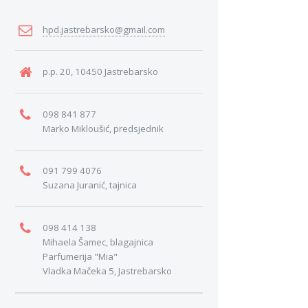
hpd.jastrebarsko@gmail.com
p.p. 20, 10450 Jastrebarsko
098 841 877
Marko Mikloušić, predsjednik
091 799 4076
Suzana Juranić, tajnica
098 414 138
Mihaela Šamec, blagajnica
Parfumerija "Mia"
Vladka Mačeka 5, Jastrebarsko