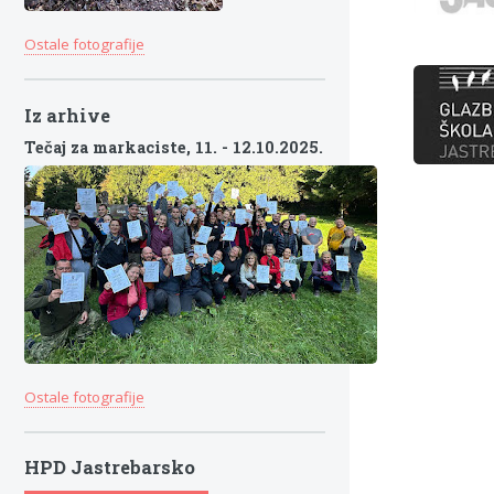
Ostale fotografije
Iz arhive
Tečaj za markaciste,
11. - 12.10.2025.
Ostale fotografije
HPD Jastrebarsko