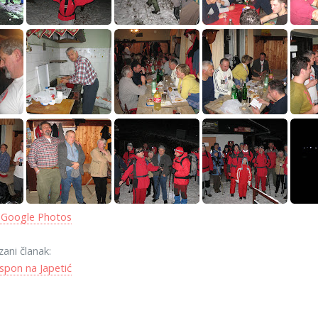
 Google Photos
zani članak:
spon na Japetić