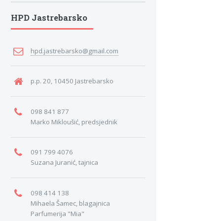
HPD Jastrebarsko
hpd.jastrebarsko@gmail.com
p.p. 20, 10450 Jastrebarsko
098 841 877
Marko Mikloušić, predsjednik
091 799 4076
Suzana Juranić, tajnica
098 414 138
Mihaela Šamec, blagajnica
Parfumerija "Mia"