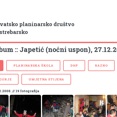
vatsko planinarsko društvo
strebarsko
bum :: Japetić (noćni uspon), 27.12.
PLANINARSKA ŠKOLA
DHP
RAZNO
 GORJE
UMJETNA STIJENA
2.2008. // 19 fotografija