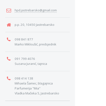
hpd.jastrebarsko@gmail.com
p.p. 20, 10450 Jastrebarsko
098 841 877
Marko Mikloušić, predsjednik
091 799 4076
Suzana Juranić, tajnica
098 414 138
Mihaela Šamec, blagajnica
Parfumerija "Mia"
Vladka Mačeka 5, Jastrebarsko