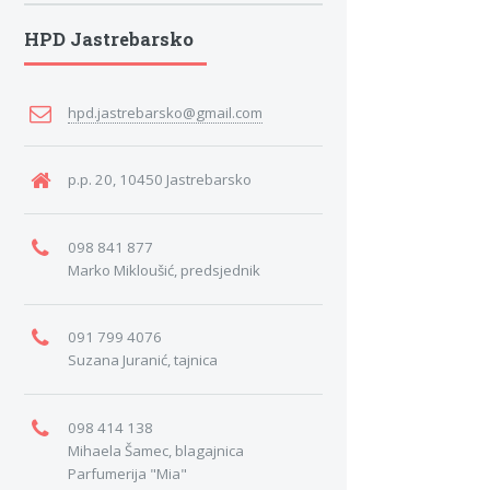
HPD Jastrebarsko
hpd.jastrebarsko@gmail.com
p.p. 20, 10450 Jastrebarsko
098 841 877
Marko Mikloušić, predsjednik
091 799 4076
Suzana Juranić, tajnica
098 414 138
Mihaela Šamec, blagajnica
Parfumerija "Mia"