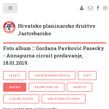
Hrvatsko planinarsko društvo
Jastrebarsko
Foto album :: Gordana Pavković Pasecky
- Annapurna circuit predavanje,
18.01.2019.
IZLETI
PLANINARSKA ŠKOLA
DHP
RAZNO
RADNE AKCIJE
JAPETIĆ
VISOKO GORJE
UMJETNA STIJENA
Razno // 18.01.2019. // 16 fotografija