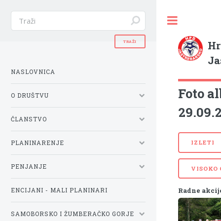
Hr
Ja
NASLOVNICA
Foto a
O DRUŠTVU
29.09.2
ČLANSTVO
IZLETI
PLANINARENJE
PENJANJE
VISOKO
Radne akcije 
ENCIJANI - MALI PLANINARI
SAMOBORSKO I ŽUMBERAČKO GORJE