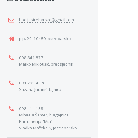
hpd.jastrebarsko@gmail.com
p.p. 20, 10450 Jastrebarsko
098 841 877
Marko Mikloušić, predsjednik
091 799 4076
Suzana Juranić, tajnica
098 414 138
Mihaela Šamec, blagajnica
Parfumerija "Mia"
Vladka Mačeka 5, Jastrebarsko