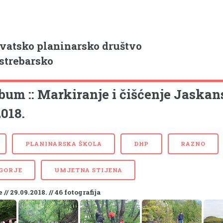
vatsko planinarsko društvo
strebarsko
lbum :: Markiranje i čišćenje Jaska
018.
PLANINARSKA ŠKOLA
DHP
RAZNO
 GORJE
UMJETNA STIJENA
// 29.09.2018. // 46 fotografija